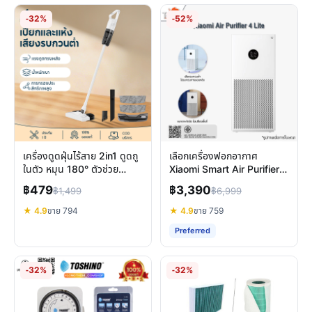
-32%
-52%
เครื่องดูดฝุ่นไร้สาย 2in1 ดูดถู
เลือกเครื่องฟอกอากาศ
ในตัว หมุน 180° ตัวช่วย
Xiaomi Smart Air Purifier 4
ทำความสะอาดบ้านครบวงจร
Lite 4 Pro 5S รุ่นไหนดี
฿479
฿3,390
฿1,499
฿6,999
★ 4.9
ขาย 794
★ 4.9
ขาย 759
Preferred
-32%
-32%