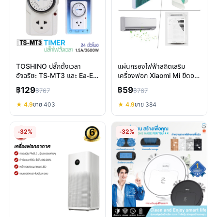
TOSHINO ปลั๊กตั้งเวลา
แผ่นกรองไฟฟ้าสถิตเสริม
อัจฉริยะ TS-MT3 และ Ea-Es
เครื่องฟอก Xiaomi Mi ยืดอายุ
ควบคุมไฟง่าย ประหยัด
HEPA กรองฝุ่น PM2.5
฿129
฿59
฿767
฿767
พลังงาน
★ 4.9
ขาย 403
★ 4.9
ขาย 384
-32%
-32%