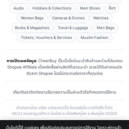
Audio
Hobbies & Collections
Men Shoes
อื่นๆ
Women Bags
Cameras & Drones
Watches
Books & Magazines
Travel & Luggage
Men Bags
Tickets, Vouchers & Services
Muslim Fashion
การเปิดเผยข้อมูล:
CheerBuy เป็นเว็บไซต์แนะนำสินค้าและร่วมโปรแกรม
Shopee Affiliate เมื่อคลิกซื้อผ่านลิงก์ที่เราแนะนำ เราจะได้รับค่าคอมมิช
ชันจาก Shopee โดยไม่กระทบต่อราคาที่คุณจ่าย
เกี่ยวกับเรา
ติดต่อเรา
นโยบายความเป็นส่วนตัว
ข้อกำหนดการใช้งาน
ดำเนินงานโดย บริษัท อาศรมลาปเป็ด อินเตอร์เน็ต มาร์เก็ตติ้ง จำกัด
49/24 ถนนชาญเวชกิจ ต.ในเมือง อ.เมืองพิษณุโลก จ.พิษณุโลก 65000
© 2026 CheerBuy · cheerbuy.co
เว็บไซต์นี้ใช้ cookies เพื่อปรับปรุงประสบการณ์การใช้งาน วิเคราะห์การเข้า