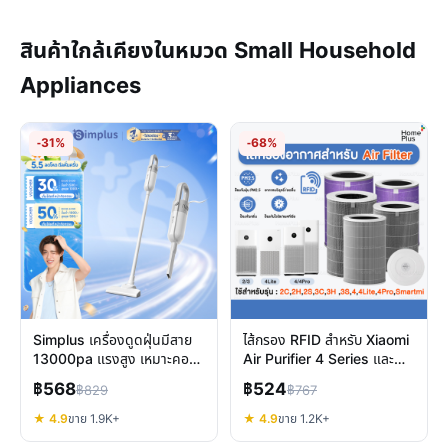
สินค้าใกล้เคียงในหมวด Small Household
Appliances
-31%
-68%
Simplus เครื่องดูดฝุ่นมีสาย
ไส้กรอง RFID สำหรับ Xiaomi
13000pa แรงสูง เหมาะคอน
Air Purifier 4 Series และ
โด/อพาร์ทเมนท์
2S/3H ประสิทธิภาพสูง อากาศ
฿568
฿524
฿829
฿767
สะอาด
★ 4.9
ขาย 1.9K+
★ 4.9
ขาย 1.2K+