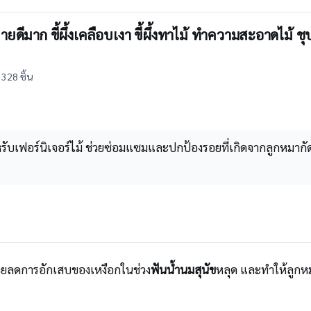
ดีมาก ขี้ผึ้งเคลือบเงา ขี้ผึ้งทาไม้ ทําความสะอาดไม้ ชุ
328 ชิ้น
สำหรับเฟอร์นิเจอร์ไม้ ช่วยซ่อมแซมและปกป้องรอยที่เกิดจากลูกหมา
วยลดการอักเสบของเหงือกในช่วง
ฟันน้ำนมสุนัข
หลุด และทำให้ลูกห