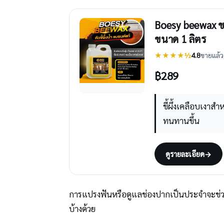
Boesy beewax ขาย
ขนาด 1 ลิตร
★★★★½
4.8
ขายแล้ว 
฿
289
ขี้ผึ้งเคลือบเงา
ทนทานขึ้น
ดูรายละเอียด
→
การแปรงฟันหรือดูแลช่องปากเป็นประจำจะช่
บ้างด้วย