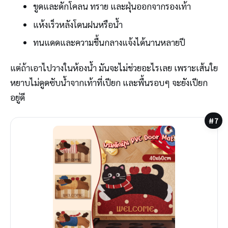
ขูดและดักโคลน ทราย และฝุ่นออกจากรองเท้า
แห้งเร็วหลังโดนฝนหรือน้ำ
ทนแดดและความชื้นกลางแจ้งได้นานหลายปี
แต่ถ้าเอาไปวางในห้องน้ำ มันจะไม่ช่วยอะไรเลย เพราะเส้นใย
หยาบไม่ดูดซับน้ำจากเท้าที่เปียก และพื้นรอบๆ จะยังเปียก
อยู่ดี
#7