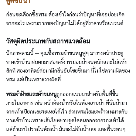
ดูดซับน้ำ
ก่อนจะเลือกซื้อพรม ต้องเข้าใจก่อนว่าปัญหาที่เจอบ่อยเกิด
จากอะไร เพราะรากของปัญหาไม่ได้อยู่ที่ราคาหรือแบรนด์
วัสดุผิดประเภทกับสภาพแวดล้อม
นึกภาพตามนี้ — คุณซื้อพรมผ้าขนหนูฟูๆ มาวางหน้าประตู
ทางเข้าบ้าน ฝนตกมาสองครั้ง พรมอมน้ำจนหนักและไม่แห้ง
สักที สองอาทิตย์ต่อมามีกลิ่นอับโชยขึ้นมา นี่ไม่ใช่ความผิดของ
พรม แต่เป็นเพราะวางผิดที่
พรมผ้าฝ้ายและผ้าขนหนู
ถูกออกแบบมาสำหรับพื้นที่ชื้น
ภายในอาคาร เช่น หน้าห้องน้ำหรือในห้องอาบน้ำ ที่นั่นน้ำมา
จากเท้าเปียกและระเหยได้เร็ว ส่วนพรมใยมะพร้าวเหมาะกับ
ทางเข้าบ้านเพราะเส้นใยหยาบขูดโคลนออกจากรองเท้าได้
แต่ถ้าเอาไปวางในห้องน้ำ มันจะไม่ซับน้ำเลย และพื้นรอบๆ