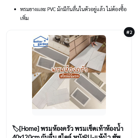
พรมยางและ PVC มักมีกันลื่นในตัวอยู่แล้ว ไม่ต้องซื้อ
เพิ่ม
#2
🏷️[Home] พรมห้องครัว พรมเช็ดเท้าห้องน้ำ
40x120cm กันลื่น สไตล์ หนังPU-แห้งไว ซัพ