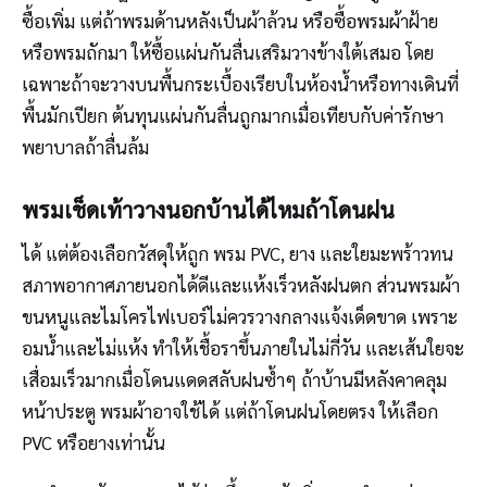
ซื้อเพิ่ม แต่ถ้าพรมด้านหลังเป็นผ้าล้วน หรือซื้อพรมผ้าฝ้าย
หรือพรมถักมา ให้ซื้อแผ่นกันลื่นเสริมวางข้างใต้เสมอ โดย
เฉพาะถ้าจะวางบนพื้นกระเบื้องเรียบในห้องน้ำหรือทางเดินที่
พื้นมักเปียก ต้นทุนแผ่นกันลื่นถูกมากเมื่อเทียบกับค่ารักษา
พยาบาลถ้าลื่นล้ม
พรมเช็ดเท้าวางนอกบ้านได้ไหมถ้าโดนฝน
ได้ แต่ต้องเลือกวัสดุให้ถูก พรม PVC, ยาง และใยมะพร้าวทน
สภาพอากาศภายนอกได้ดีและแห้งเร็วหลังฝนตก ส่วนพรมผ้า
ขนหนูและไมโครไฟเบอร์ไม่ควรวางกลางแจ้งเด็ดขาด เพราะ
อมน้ำและไม่แห้ง ทำให้เชื้อราขึ้นภายในไม่กี่วัน และเส้นใยจะ
เสื่อมเร็วมากเมื่อโดนแดดสลับฝนซ้ำๆ ถ้าบ้านมีหลังคาคลุม
หน้าประตู พรมผ้าอาจใช้ได้ แต่ถ้าโดนฝนโดยตรง ให้เลือก
PVC หรือยางเท่านั้น