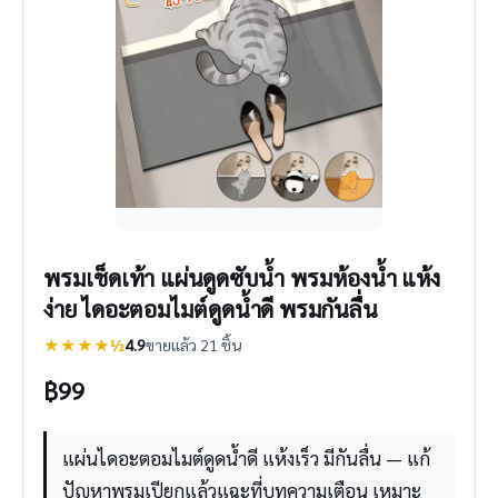
พรมเช็ดเท้า แผ่นดูดซับน้ำ พรมห้องน้ำ แห้ง
ง่าย ไดอะตอมไมต์ดูดน้ำดี พรมกันลื่น
★★★★½
4.9
ขายแล้ว 21 ชิ้น
฿
99
แผ่นไดอะตอมไมต์ดูดน้ำดี แห้งเร็ว มีกันลื่น — แก้
ปัญหาพรมเปียกแล้วแฉะที่บทความเตือน เหมาะ