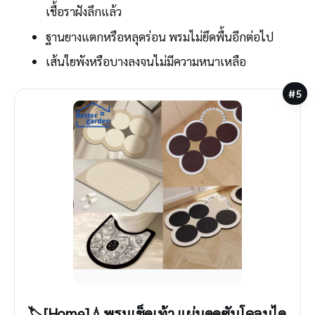
เชื้อราฝังลึกแล้ว
ฐานยางแตกหรือหลุดร่อน พรมไม่ยึดพื้นอีกต่อไป
เส้นใยพังหรือบางลงจนไม่มีความหนาเหลือ
#5
🏷️[Home]💧พรมเช็ดเท้า แผ่นดูดซับโคลนได