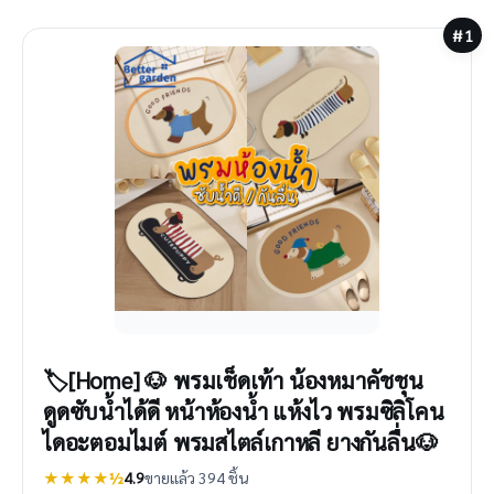
#1
🏷️[Home] 🐶 พรมเช็ดเท้า น้องหมาคัชชุน
ดูดซับน้ำได้ดี หน้าห้องน้ำ แห้งไว พรมซิลิโคน
ไดอะตอมไมต์ พรมสไตล์เกาหลี ยางกันลื่น🐶
★★★★½
4.9
ขายแล้ว 394 ชิ้น