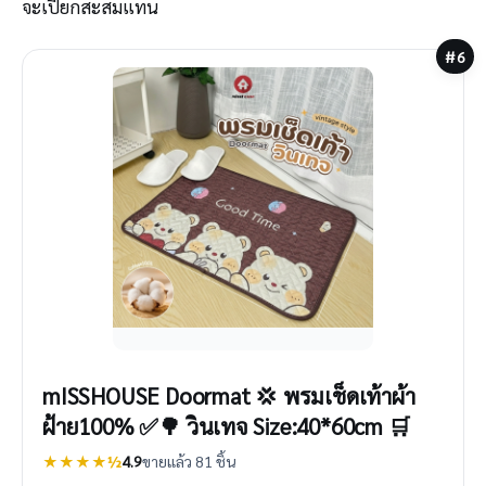
จะเปียกสะสมแทน
#6
mISSHOUSE Doormat 💢 พรมเช็ดเท้าผ้า
ฝ้าย100% ✅🌳 วินเทจ Size:40*60cm 🛒
★★★★½
4.9
ขายแล้ว 81 ชิ้น