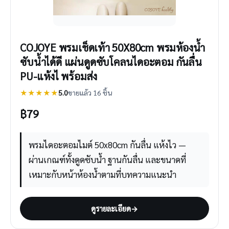
COJOYE พรมเช็ดเท้า 50X80cm พรมห้องน้ํา
ซับน้ำได้ดี แผ่นดูดซับโคลนไดอะตอม กันลื่น
PU-แห้งไ พร้อมส่ง
★★★★★
5.0
ขายแล้ว 16 ชิ้น
฿
79
พรมไดอะตอมไมต์ 50x80cm กันลื่น แห้งไว —
ผ่านเกณฑ์ทั้งดูดซับน้ำ ฐานกันลื่น และขนาดที่
เหมาะกับหน้าห้องน้ำตามที่บทความแนะนำ
ดูรายละเอียด
→