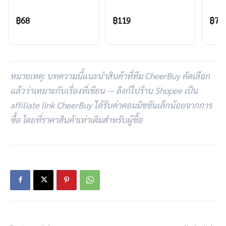
โครงเหล็ก บาร์
เเข็งเเรง ราว
โครงเ
เดี่ยวใช้สำหรับ
แขวน ตากผ้าคอน
Rac
฿68
฿119
฿74
ห้องนอน แขวน
โด รับน้ำหนักได้
เสื้
เสื้อผ้าขาย
เยอะ ไม่เป็นสนิม
ได้
หมายเหตุ: บทความนี้แนะนำสินค้าที่ทีม CheerBuy คัดเลือก
แล้วว่าเหมาะกับเรื่องที่เขียน — ลิงก์ไปร้าน Shopee เป็น
affiliate link CheerBuy ได้รับค่าคอมมิชชันเล็กน้อยจากการ
ซื้อ โดยที่ราคาสินค้าเท่าเดิมสำหรับผู้ซื้อ