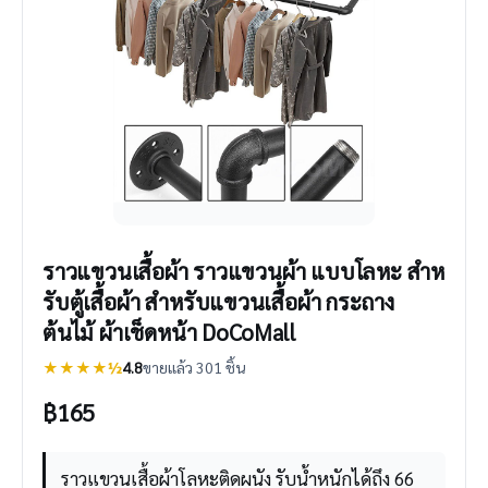
ราวแขวนเสื้อผ้า ราวแขวนผ้า แบบโลหะ สําห
รับตู้เสื้อผ้า สำหรับแขวนเสื้อผ้า กระถาง
ต้นไม้ ผ้าเช็ดหน้า DoCoMall
★★★★½
4.8
ขายแล้ว 301 ชิ้น
฿
165
ราวแขวนเสื้อผ้าโลหะติดผนัง รับน้ำหนักได้ถึง 66