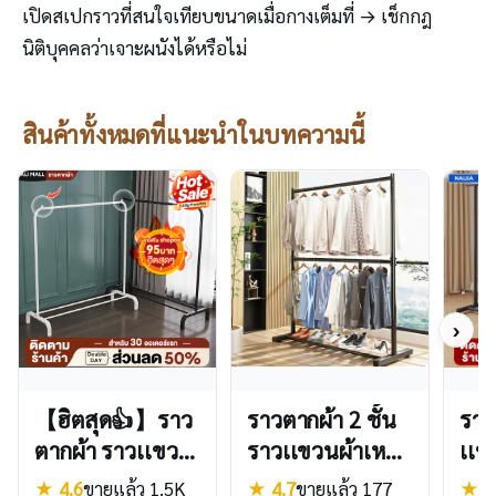
เปิดสเปกราวที่สนใจเทียบขนาดเมื่อกางเต็มที่ → เช็กกฎ
นิติบุคคลว่าเจาะผนังได้หรือไม่
สินค้าทั้งหมดที่แนะนำในบทความนี้
›
【ฮิตสุด👍】ราว
ราวตากผ้า 2 ชั้น
ราว
ตากผ้า ราวเเขวน
ราวเเขวนผ้าเหล็ก
เเข
ผ้า ลาวตากผ้า
โครงเหล็ก
มอล
★ 4.6
ขายแล้ว 1.5K
★ 4.7
ขายแล้ว 177
★ 4