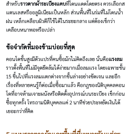
สำหรับ
ราวตากผ้าระเบียงแคบ
ที่โดนแดดโดยตรง ควรเลือกส
แตนเลสหรืออลูมิเนียมเป็นหลัก ส่วนพื้นที่ในร่มที่ไม่โดนน้ำ
ฝน เหล็กเคลือบผิวดีก็ใช้ได้ในระยะกลาง แต่ต้องเช็กว่า
เคลือบหนาพอหรือเปล่า
ข้อจำกัดที่มองข้ามบ่อยที่สุด
คอนโดชั้นสูงมีตัวแปรที่คนซื้อมักไม่คิดถึงเลย นั่นคือ
แรงลม
ราวตั้งพื้นที่ไม่มีจุดยึดล้มได้ง่ายมากเมื่อลมแรง โดยเฉพาะชั้น
15 ขึ้นไปที่แรงลมแตกต่างจากชั้นล่างอย่างชัดเจน และอีก
เรื่องที่หลายคนรู้ก็ต่อเมื่อซื้อมาแล้ว คือกฎของนิติบุคคลคอน
โดที่อาจห้ามเจาะผนังหรือติดตั้งอุปกรณ์บนระเบียง เช็กก่อน
ซื้อทุกครั้ง โทรถามนิติบุคคลแค่ 2 นาทีช่วยประหยัดเงินได้
เยอะกว่าที่คิด