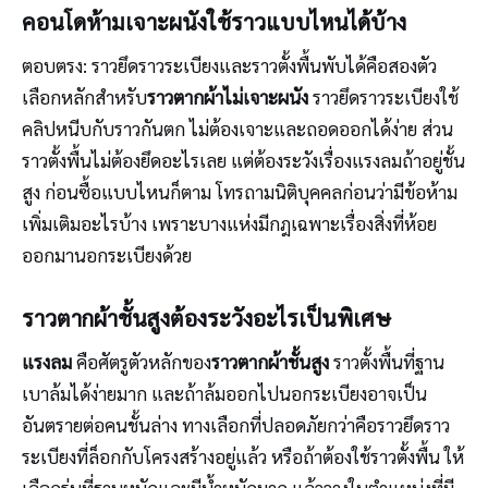
คอนโดห้ามเจาะผนังใช้ราวแบบไหนได้บ้าง
ตอบตรง: ราวยึดราวระเบียงและราวตั้งพื้นพับได้คือสองตัว
เลือกหลักสำหรับ
ราวตากผ้าไม่เจาะผนัง
ราวยึดราวระเบียงใช้
คลิปหนีบกับราวกันตก ไม่ต้องเจาะและถอดออกได้ง่าย ส่วน
ราวตั้งพื้นไม่ต้องยึดอะไรเลย แต่ต้องระวังเรื่องแรงลมถ้าอยู่ชั้น
สูง ก่อนซื้อแบบไหนก็ตาม โทรถามนิติบุคคลก่อนว่ามีข้อห้าม
เพิ่มเติมอะไรบ้าง เพราะบางแห่งมีกฎเฉพาะเรื่องสิ่งที่ห้อย
ออกมานอกระเบียงด้วย
ราวตากผ้าชั้นสูงต้องระวังอะไรเป็นพิเศษ
แรงลม
คือศัตรูตัวหลักของ
ราวตากผ้าชั้นสูง
ราวตั้งพื้นที่ฐาน
เบาล้มได้ง่ายมาก และถ้าล้มออกไปนอกระเบียงอาจเป็น
อันตรายต่อคนชั้นล่าง ทางเลือกที่ปลอดภัยกว่าคือราวยึดราว
ระเบียงที่ล็อกกับโครงสร้างอยู่แล้ว หรือถ้าต้องใช้ราวตั้งพื้น ให้
เลือกรุ่นที่ฐานหนักและมีน้ำหนักมาก แล้ววางในตำแหน่งที่มี