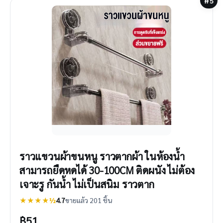
#5
ราวแขวนผ้าขนหนู ราวตากผ้า ในห้องน้ำ
สามารถยืด​หด​ได้ 30-100CM ติดผนัง ไม่ต้อง
เจาะรู กันน้ํา ไม่เป็นสนิม ราวตาก
★★★★½
4.7
ขายแล้ว 201 ชิ้น
฿
51