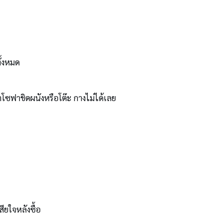
ั้งหมด
าโซฟาชิดผนังหรือโต๊ะ กางไม่ได้เลย
ียใจหลังซื้อ