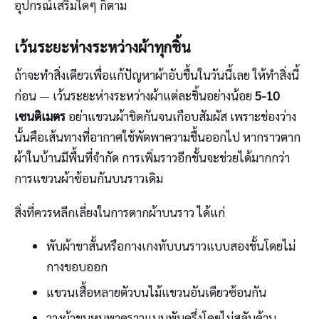
อุปกรณ์เสริมใดๆ ก็ตาม
เว้นระยะห่างระหว่างผ้าทุกชิ้น
ถ้าจะทำสิ่งเดียวเพื่อแก้ปัญหาผ้าอับชื้นในวันนี้เลย ให้ทำสิ่งนี้
ก่อน — เว้นระยะห่างระหว่างผ้าแต่ละชิ้นอย่างน้อย
5-10
เซนติเมตร
อย่าแขวนผ้าชิดกันจนเกือบสัมผัส เพราะช่องว่าง
นั้นคือเส้นทางที่อากาศใช้พัดพาความชื้นออกไป หากราวตาก
ผ้าในบ้านมีพื้นที่จำกัด การเพิ่มราวอีกชั้นจะช่วยได้มากกว่า
การแขวนผ้าซ้อนกันบนราวเดิม
สิ่งที่ควรหลีกเลี่ยงในการตากผ้าบนราว ได้แก่
พับผ้าขาสั้นหรือกางเกงทับบนราวแบบสองชั้นโดยไม่
กางขอบออก
แขวนเสื้อหลายตัวบนไม้แขวนอันเดียวซ้อนกัน
วางผ้าขนหนูพาดราวแบบพับครึ่งโดยไม่สลับด้าน