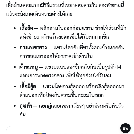
เสื้อผ้าแต่ละแบบมีวิธีแขวนที่เหมาะสมต่างกัน ลองทำตามนี้
แล้วจะสังเกตเห็นความต่างได้เลย
เสื้อยืด
— พลิกด้านในออกก่อนแขวน ช่วยให้ส่วนที่มัก
แห้งช้าอย่างรักแร้และตะเข็บได้รับลมมากขึ้น
กางเกงขายาว
— แขวนโดยคีบที่ขาทั้งสองข้างแยกกัน
กางขอบเอวออกให้อากาศเข้าด้านใน
ผ้าขนหนู
— แขวนแบบสองชั้นสลับกันเป็นรูปตัว M
แทนการพาดตรงกลาง เพื่อให้ทุกส่วนได้รับลม
เสื้อมีฮู้ด
— แขวนโดยกางฮู้ดออก หรือพลิกฮู้ดออกมา
ด้านนอกเพื่อป้องกันความชื้นสะสมในซอก
ถุงเท้า
— แยกคู่และแขวนเดี่ยวๆ อย่าม้วนหรือพับติด
กัน
#6