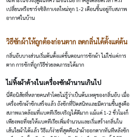
เฉพาะในช่วงฤดูฝนที่ความชื้นในอากาศสูงตลอดเวลา ควร
เปลี่ยนหรือชาร์จซิลิกาเจลใหม่ทุก 1-2 เดือนขึ้นอยู่กับสภาพ
อากาศในบ้าน
วิธีซักผ้าให้ถูกต้องก่อนตาก ลดกลิ่นได้ตั้งแต่ต้น
กลิ่นอับบางส่วนเริ่มต้นตั้งแต่ขั้นตอนการซักผ้า ไม่ใช่แค่การ
ตาก การซักที่ถูกวิธีช่วยลดภาระได้มาก
ไม่ทิ้งผ้าค้างในเครื่องซักผ้านานเกินไป
นี่คือนิสัยที่หลายคนทำโดยไม่รู้ว่าเป็นต้นเหตุของกลิ่นอับ เมื่อ
เครื่องซักผ้าซักเสร็จแล้ว ถังซักที่ปิดสนิทและมีความชื้นสูงคือ
สภาพแวดล้อมที่แบคทีเรียเจริญได้ดีมาก แม้แค่ 1-2 ชั่วโมงก็
เพียงพอที่จะให้แบคทีเรียเพิ่มจำนวนและเริ่มสร้างกลิ่นใน
เส้นใยผ้าได้แล้ว วิธีแก้ง่ายที่สุดคือนำผ้าออกตากทันทีหลังซัก