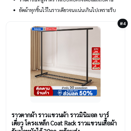
ยัดผ้าทุกชิ้นไว้ในราวเดียวจนแน่นเกินไปเพราะรีบ
#4
ราวตากผ้า ราวเเขวนผ้า ราวมินิมอล บาร์
เดี่ยว โครงเหล็ก Coat Rack ราวแขวนเสื้อผ้า