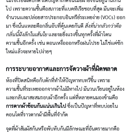
ไม่ใช่เรื่องผิดปกติ แต่ปัญหาเกิดขึ้นเมื่อผ้ายังชื้นอยู่นานเกิน
ไป เพราะความชื้นคือสภาวะที่แบคทีเรียชอบที่สุด มันจะเพิ่ม
จำนวนและปล่อยสารประกอบอินทรีย์ระเหยง่าย (VOCs) ออก
มา ซึ่งนั่นแหละคือกลิ่นอับที่คุ้นเคยกันดี
สิ่งที่น่ากลัวกว่าคือ
กลิ่นนี้ฝังลึกในเส้นใย
และจะยิ่งแรงขึ้นทุกครั้งที่ผ้าโดน
ความชื้นอีกครั้ง เช่น ตอนเหงื่อออกหรือฝนโปรย ไม่ใช่แค่ซัก
ใหม่แล้วจะหายไปง่ายๆ
การระบายอากาศและการจัดวางผ้าที่ผิดพลาด
ห้องที่ปิดสนิทคือกับดักที่ทำให้ปัญหาทบทวีขึ้น เพราะ
ความชื้นที่ระเหยออกจากผ้าไม่มีทางไป มันวนเวียนอยู่ในห้อง
และกลับมาสะสมรอบผ้าอีกครั้ง แต่ที่หลายคนมองข้ามคือ
การตากผ้าซ้อนกันแน่นเกินไป
ซึ่งเป็นปัญหาที่พบบ่อยใน
คอนโดที่ราวตากผ้ามีพื้นที่จำกัด
จุดที่ผ้าสัมผัสกันหรือพับทับกันมีลักษณะที่อันตรายมากคือ