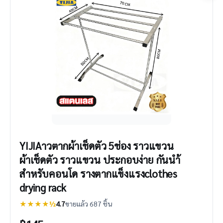
YIJIAาวตากผ้าเช็ดตัว 5ช่อง ราวแขวน
ผ้าเช็ดตัว ราวแขวน ประกอบง่าย กันนำ้
สำหรับคอนโด รางตากแข็งแรงclothes
drying rack
★★★★½
4.7
ขายแล้ว 687 ชิ้น