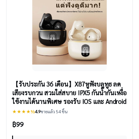
【รับประกัน 36 เดือน】X87หูฟังบลูทูธ ลด
เสียงรบกวน สวมใส่สบาย IPX5 กันน้ำกันเหงื่อ
ใช้งานได้นานพิเศษ รองรับ IOS และ Android
★★★★½
4.9
ขายแล้ว 54 ชิ้น
฿
99