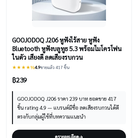
GOOJODOQ J206 หูฟังไร้สาย หูฟัง
Bluetooth หูฟังบลูทูธ 5.3 พร้อมไมโครโฟน
ในตัว เสียงดี ลดเสียงรบกวน
★★★★½
4.9
ขายแล้ว 417 ชิ้น
฿
239
GOOJODOQ J206 ราคา 239 บาท ยอดขาย 417
ชิ้น rating 4.9 — แบรนด์มีชื่อ ลดเสียงรบกวนได้ดี
ตรงกับกลุ่มผู้ใช้ที่บทความแนะนำ
ดูรายละเอียด
→