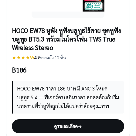
HOCO EW78 หูฟัง หูฟังบลูทูธไร้สาย ชุดหูฟัง
บลูทูธ BT5.3 พร้อมไมโครโฟน TWS True
Wireless Stereo
★★★★½
4.9
ขายแล้ว 12 ชิ้น
฿
186
HOCO EW78 ราคา 186 บาท มี ANC 3 โหมด
บลูทูธ 5.4 — ฟีเจอร์ครบเกินราคา สอดคล้องกับธีม
บทความที่ว่าหูฟังถูกไม่ได้แปลว่าด้อยคุณภาพ
ดูรายละเอียด
→