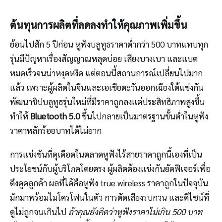
ต้นทุนการผลิตที่ลดลงทำให้คุณภาพเพิ่มขึ้น
ย้อนไปสัก 5 ปีก่อน หูฟังบลูทูธราคาต่ำกว่า 500 บาทแทบทุก
รุ่นมีปัญหาเรื่องสัญญาณหลุดบ่อย เสียงบางเบา และแบต
หมดเร็วจนน่าหงุดหงิด แต่ตอนนี้สถานการณ์เปลี่ยนไปมาก
แล้ว เพราะผู้ผลิตในจีนและเอเชียตะวันออกเฉียงใต้แข่งกัน
พัฒนาชิปบลูทูธรุ่นใหม่ที่มีราคาถูกลงแต่ประสิทธิภาพสูงขึ้น
ทำให้
Bluetooth 5.0
ขึ้นไปกลายเป็นมาตรฐานขั้นต่ำในหูฟัง
ราคาหลักร้อยบาทได้ไม่ยาก
การแข่งขันที่ดุเดือดในตลาดหูฟังไร้สายราคาถูกนี้เองที่เป็น
ประโยชน์กับผู้บริโภคโดยตรง ผู้ผลิตต้องแข่งกันยัดฟีเจอร์เพื่อ
ดึงดูดลูกค้า ผลที่ได้คือหูฟัง true wireless ราคาถูกในปัจจุบัน
มักมาพร้อมไมโครโฟนในตัว การตัดเสียงรบกวน และดีไซน์ที่
ดูไม่ถูกจนเกินไป
ถ้าคุณยังคิดว่าหูฟังราคาไม่เกิน 500 บาท