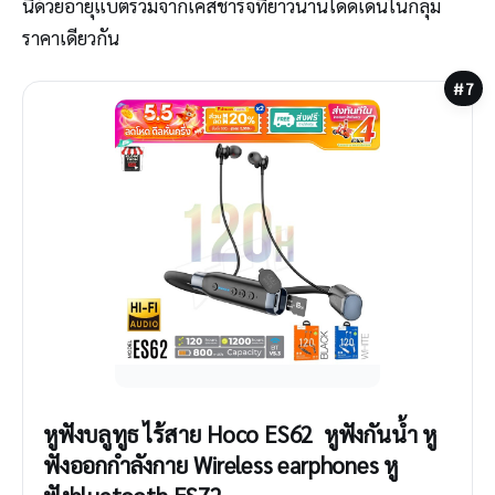
นี้ด้วยอายุแบตรวมจากเคสชาร์จที่ยาวนานโดดเด่นในกลุ่ม
ราคาเดียวกัน
#7
หูฟังบลูทูธ ไร้สาย Hoco ES62 ​ หูฟังกันน้ํา หู
ฟังออกกําลังกาย Wireless earphones หู