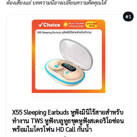
ต้องเสียงแย่ บทความนี้อาจเปลี่ยนความคิดคุณได้
#1
X55 Sleeping Earbuds หูฟังมินิไร้สายสำหรับ
ทำงาน TWS หูฟังบลูทูธชุดหูฟังสเตอริโอซ่อน
พร้อมไมโครโฟน HD Call กันน้ำ