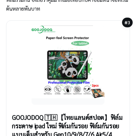
ต้นหลายพันบาท
#3
GOOJODOQ 🇹🇭【ไทยแลนด์สปอต】ฟิล์ม
กระดาษ ipad ใหม่ ฟิล์มกันรอย ฟิล์มกันรอย
แบบเต็มสำหรับ Gen10/9/8/7/6 Air5/4