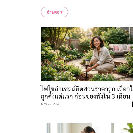
เราอ้างอิงคู่มือเลี้ยงต้นไม้ของ Royal Hort
อ่านต่อ ▾
ตรงจากเว็บฝรั่งซึ่งสมมติว่าทุกคนมีหน้าต่างใ
เมืองไทยเป็นหลัก
หัวข้อในหมวดนี้รวมไกด์เลือกต้นไม้สำหรับมื
(เพลี้ย ไรแดง รา) โดยไม่ใช้สารเคมีแรงเกิ
อากาศที่งานวิจัยบอกว่าได้ผลจริงแค่ไหน
ประเด็นที่ตลาดไม้ประดับชอบใช้กับมือใหม่ เรา
คุณภาพไม่ค่อยสม่ำเสมอ และอุปกรณ์ไฮโดรโพนิก
กำลังจะเริ่มเลี้ยงต้นไม้ในห้องครั้งแรก หรื
ไฟโซล่าเซลล์ติดสวนราคาถูก เลือกใ
ใหม่ด้วยข้อมูลถูกต้องและต้นทุนต่ำกว่าครั้งก
ถูกตั้งแต่แรก ก่อนของพังใน 3 เดือน
May 22, 2026