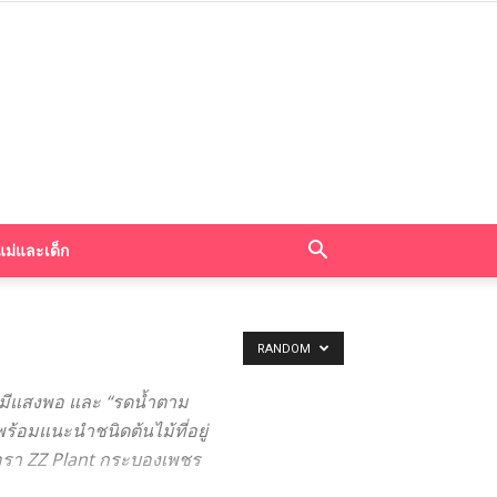
แม่และเด็ก
RANDOM
องมีแสงพอ และ “รดน้ำตาม
ร้อมแนะนำชนิดต้นไม้ที่อยู่
อรา ZZ Plant กระบองเพชร