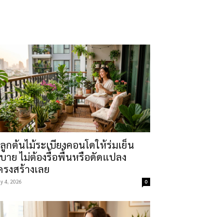
กาศไทย ไม่ใช่บทความที่แปล
ามชื้น และแมลงในบริบทบ้านใน
และรดน้ำ, การป้องกันแมลง
ัวในกระถาง และต้นไม้ฟอก
นผสมในถุงที่ราคาดีแต่
่ครบครันเสียอีก
eerbuy.co เพื่อให้คุณเริ่ม
ลูกต้นไม้ระเบียงคอนโดให้ร่มเย็น
บาย ไม่ต้องรื้อพื้นหรือดัดแปลง
ครงสร้างเลย
y 4, 2026
0