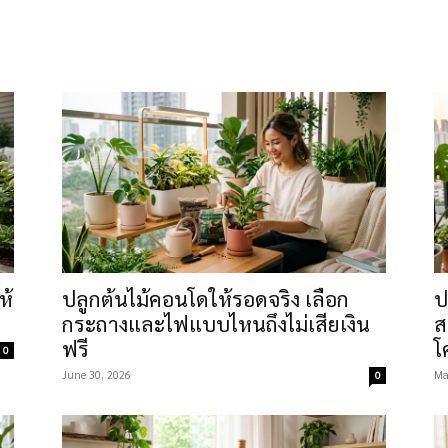
icultural Society และข้อมูลพฤกษศาสตร์ที่ปรับให้เข้ากับสภาพอา
หญ่หันทิศใต้และมีฤดูที่ชัดเจน เนื้อหาเลยพูดถึงเรื่องแสง น้ำ คว
อใหม่, การเช็กแสงในห้อง, การเปลี่ยนกระถางและดิน, การให้ปุ๋ย
นจำเป็น, การจัดสวนหย่อมเล็กในระเบียงคอนโด, การปลูกผักสวนคร
เตือนล่วงหน้า เช่น ต้นไม้กระแสที่ราคาขึ้นรวดเร็วแล้วร่วงเร็ว ดิ
ส์ที่ขายเกินสรรพคุณ ก่อนที่คุณจะเสียเงินกับชุดเริ่มต้นที่ใช้ไม
อเคยเลี้ยงแล้วตายซ้ำ ๆ เริ่มจากบทความในหมวดสวนและต้นไม้ของ ch
ห้
ปลูกต้นไม้คอนโดให้รอดจริง เลือก
ป
่อน
กระถางและไฟแบบไหนถึงไม่เสียเงิน
ส
ฟรี
โ
0
June 30, 2026
Ma
0