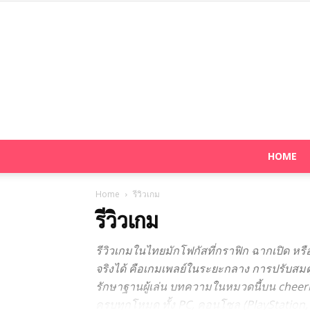
HOME
Home
รีวิวเกม
รีวิวเกม
รีวิวเกมในไทยมักโฟกัสที่กราฟิก ฉากเปิด หรือ
จริงได้ คือเกมเพลย์ในระยะกลาง การปรับสมด
รักษาฐานผู้เล่น บทความในหมวดนี้บน cheerbuy.
ครบทุกโหมด ทั้ง PC, คอนโซล (PlayStation, 