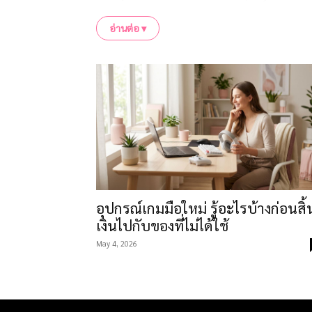
เราระบุชัดในรีวิวว่าใช้เวลาเล่นเท่าไร เคร
อ่านต่อ ▾
เปลี่ยนตามวิธีเล่น และบอกตรง ๆ เมื่อใดที่รับโค
เนื้อหาในหมวดนี้รวมรีวิวเกมเปิดใหม่ (RPG, A
ตามเครื่องและงบ (เกมราคาต่ำกว่า 300 บาท, เ
คีย์บอร์ด เมาส์), ระบบ Cloud Gaming ในไทย 
ประเด็นที่ผู้พัฒนาเกมไม่อยากให้ผู้เล่นใหม่รู้
เวลา (และเงิน) ต่อเนื่อง เกมที่ขายส่วนเสริม
ชำระเงินที่ผู้เล่นไทยควรระวัง
กำลังเลือกซื้อเกมตัวต่อไปและไม่อยากเสียดาย
อุปกรณ์เกมมือใหม่ รู้อะไรบ้างก่อนสิ้
เงินไปกับของที่ไม่ได้ใช้
May 4, 2026