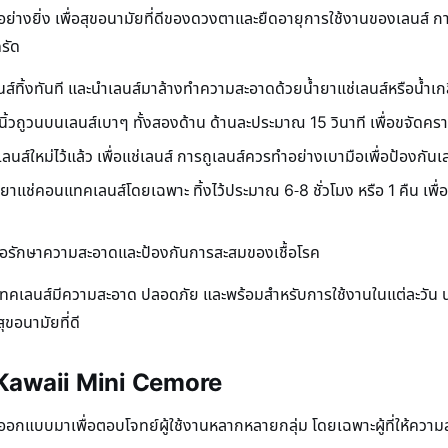
ย่างยิ่ง เพื่อสุขอนามัยที่ดีของดวงตาและยืดอายุการใช้งานของเลนส์ ก
ครัด
ลนส์ทิ้งทันที และนำเลนส์มาล้างทำความสะอาดด้วยน้ำยาแช่เลนส์หรือน้
ิ้วถูวนบนเลนส์เบาๆ ทั้งสองด้าน ด้านละประมาณ 15 วินาที เพื่อขจัดค
ลนส์ใหม่ไว้แล้ว เพื่อแช่เลนส์ การถูเลนส์ควรทำอย่างเบามือเพื่อป้องกัน
แช่คอนแทคเลนส์โดยเฉพาะ ทิ้งไว้ประมาณ 6-8 ชั่วโมง หรือ 1 คืน เพื่อให้เ
ื่อรักษาความสะอาดและป้องกันการสะสมของเชื้อโรค
คอนแทคเลนส์มีความสะอาด ปลอดภัย และพร้อมสำหรับการใช้งานในแต่ละวัน 
ขอนามัยที่ดี
 Kawaii Mini Cemore
กแบบมาเพื่อตอบโจทย์ผู้ใช้งานหลากหลายกลุ่ม โดยเฉพาะผู้ที่ให้ควา