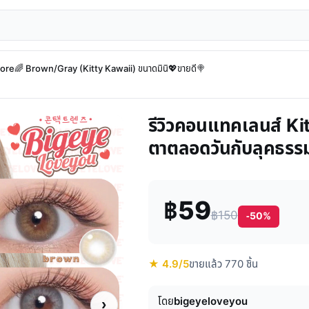
re🌈 Brown/Gray (Kitty Kawaii) ขนาดมินิ💖ขายดี🍭
รีวิวคอนแทคเลนส์ K
ตาตลอดวันกับลุคธรร
฿59
฿150
-50%
★ 4.9/5
ขายแล้ว 770 ชิ้น
โดย
bigeyeloveyou
›