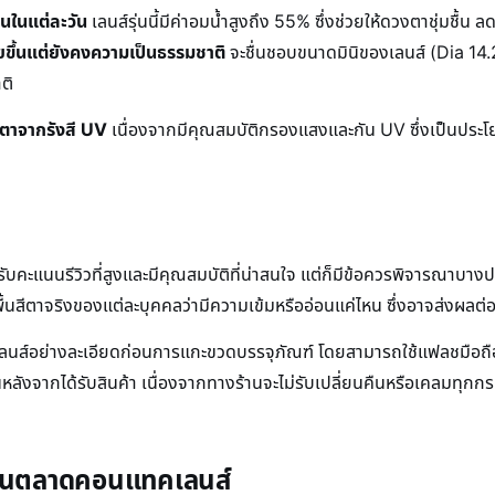
นในแต่ละวัน
เลนส์รุ่นนี้มีค่าอมน้ำสูงถึง 55% ซึ่งช่วยให้ดวงตาชุ่มชื
วยขึ้นแต่ยังคงความเป็นธรรมชาติ
จะชื่นชอบขนาดมินิของเลนส์ (Dia 14.2, 
ติ
งตาจากรังสี UV
เนื่องจากมีคุณสมบัติกรองแสงและกัน UV ซึ่งเป็นประโยชน
คะแนนรีวิวที่สูงและมีคุณสมบัติที่น่าสนใจ แต่ก็มีข้อควรพิจารณาบาง
บพื้นสีตาจริงของแต่ละบุคคลว่ามีความเข้มหรืออ่อนแค่ไหน ซึ่งอาจส่งผลต
พเลนส์อย่างละเอียดก่อนการแกะขวดบรรจุภัณฑ์ โดยสามารถใช้แฟลชมือถ
ลังจากได้รับสินค้า เนื่องจากทางร้านจะไม่รับเปลี่ยนคืนหรือเคลมทุ
ในตลาดคอนแทคเลนส์