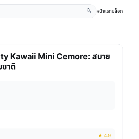
หน้าแรก
บล็อก
🔍
itty Kawaii Mini Cemore: สบาย
มชาติ
★ 4.9