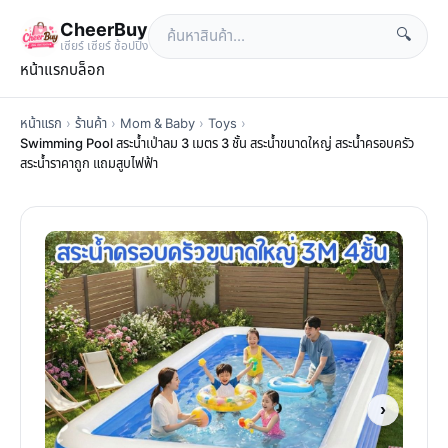
CheerBuy
🔍
เซียร์ เซียร์ ช้อปปิ้ง
หน้าแรก
บล็อก
หน้าแรก
›
ร้านค้า
›
Mom & Baby
›
Toys
›
Swimming Pool สระน้ำเป่าลม 3 เมตร 3 ชั้น สระน้ำขนาดใหญ่ สระน้ำครอบครัว
สระน้ำราคาถูก แถมสูบไฟฟ้า
›