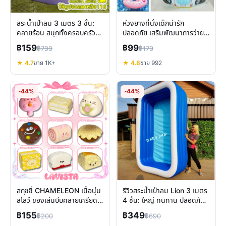
สระน้ำเป่าลม 3 เมตร 3 ชั้น:
ห่วงยางที่นั่งเด็กน่ารัก
คลายร้อน สนุกทั้งครอบครัว
ปลอดภัย เสริมพัฒนาการว่าย
พร้อมที่สูบไฟฟ้า
น้ำสำหรับลูกรัก
฿159
฿99
฿799
฿179
★ 4.7
ขาย 1K+
★ 4.8
ขาย 992
-44%
-44%
สกุชชี่ CHAMELEON เนื้อนุ่ม
รีวิวสระน้ำเป่าลม Lion 3 เมตร
สโลว์ ของเล่นบีบคลายเครียด
4 ชั้น: ใหญ่ ทนทาน ปลอดภัย
กลิ่นหอมน่ารัก
สำหรับครอบครัว
฿155
฿349
฿200
฿690