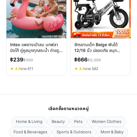
Intex แพยางเป่าลม นกฟลา
จักรยานเด็ก Beige พับได้
มิงโก้ คู่หูสนุกทุกสระน้ำ ถ่ายรูป
12/16 นิ้ว ปลอดภัย สนุก
สวยเป๊ะ
สำหรับ 2-12 ขวบ
฿239
฿666
฿399
฿2,399
★ 4.9
ขาย 611
★ 4.8
ขาย 582
เลือกซื้อตามหมวดหมู่
Home & Living
Beauty
Pets
Women Clothes
Food & Beverages
Sports & Outdoors
Mom & Baby