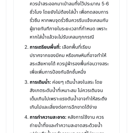
ควรนำสระออกมาเป่าลมทิ้งไว้ประมาณ 5-6
ชั่วโมง โดยยังไม่ต้องใส่น้ำ เพื่อทดสอบการ
รั่วซึม หากพบจุดรั่วซึมควรรีบแจ้งเคลมกับ
ผู้ขายทันทีภายในระยะเวลาที่กำหนด เพราะ
หากใส่น้ำแล้วจะไม่รับเคลมทุกกรณี
การเตรียมพื้นที่:
เลือกพื้นที่เรียบ
ปราศจากของมีคม หรือเศษหินที่อาจทำให้
สระเสียหายได้ ควรปูผ้ารองพื้นก่อนวางสระ
เพื่อเพิ่มการป้องกันอีกชั้นหนึ่ง
การเติมน้ำ:
ค่อยๆ เติมน้ำลงในสระ โดย
สังเกตระดับน้ำที่เหมาะสม ไม่ควรเติมจน
เต็มเกินไปเพราะแรงดันน้ำอาจทำให้สระตึง
เกินไปและเสี่ยงต่อการฉีกขาดได้ง่าย
การทำความสะอาด:
หลังการใช้งาน ควร
ถ่ายน้ำทิ้งและทำความสะอาดสระด้วยน้ำ