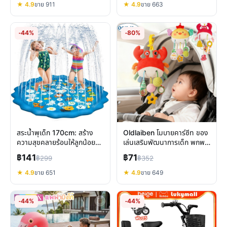
★ 4.9
ขาย 911
★ 4.9
ขาย 663
-44%
-80%
สระน้ำพุเด็ก 170cm: สร้าง
Oldlaiben โมบายคาร์ซีท ของ
ความสุขคลายร้อนให้ลูกน้อย
เล่นเสริมพัฒนาการเด็ก พกพา
อย่างปลอดภัย
ง่าย ราคาประหยัด
฿141
฿71
฿299
฿352
★ 4.9
ขาย 651
★ 4.9
ขาย 649
-44%
-44%