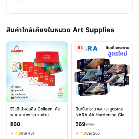
สินค้าใกล้เคียงในหมวด Art Supplies
-5%
รีวิวสีไม้คอลลีน Colleen: ค้น
ดินเยื่อกระดาษนาราสูตรใหม่
พบคุณภาพ ระบายง่าย
NARA Air Hardening Clay
ปลอดภัยสำหรับเด็ก
500g ปั้นง่าย แข็งแรง
฿60
฿69
฿159
ทนทาน
★ 4.9
ขาย 461
★ 4.9
ขาย 260