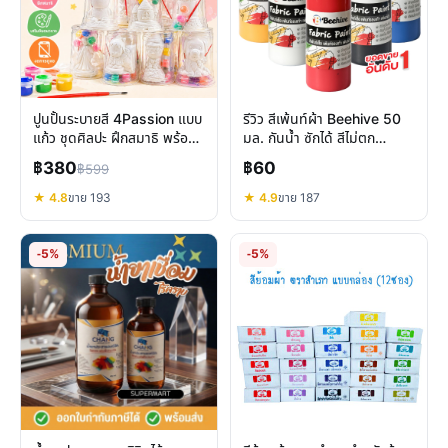
ปูนปั้นระบายสี 4Passion แบบ
รีวิว สีเพ้นท์ผ้า Beehive 50
แก้ว ชุดศิลปะ ฝึกสมาธิ พร้อมสี
มล. กันน้ำ ซักได้ สีไม่ตก
พู่กัน
ทนทานทุกพื้นผิว
฿380
฿60
฿599
★ 4.8
ขาย 193
★ 4.9
ขาย 187
-5%
-5%