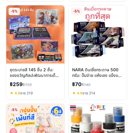
-5%
-5%
ชุดระบายสี 145 ชิ้น 2 ชั้น:
NARA ดินเยื่อกระดาษ 500
ของขวัญศิลปะพัฒนาการเด็ก
กรัม: ปั้นง่าย แห้งเอง แข็งแรง
ครบวงจร
ไม่ต้องอบ
฿259
฿70
฿729
฿140
★ 4.9
ขาย 219
★ 4.9
ขาย 214
-5%