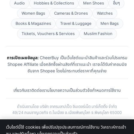
Audio
Hobbies & Collections
Men Shoes
อื่นๆ
Women Bags
Cameras & Drones
Watches
Books & Magazines
Travel & Luggage
Men Bags
Tickets, Vouchers & Services
Muslim Fashion
การเปิดเผยข้อมูล:
CheerBuy เป็นเว็บไซต์แนะนำสินค้าและร่วมโปรแกรม
Shopee Affiliate เมื่อคลิกซื้อผ่านลิงก์ที่เราแนะนำ เราจะได้รับค่าคอมมิช
ชันจาก Shopee โดยไม่กระทบต่อราคาที่คุณจ่าย
เกี่ยวกับเรา
ติดต่อเรา
นโยบายความเป็นส่วนตัว
ข้อกำหนดการใช้งาน
ดำเนินงานโดย บริษัท อาศรมลาปเป็ด อินเตอร์เน็ต มาร์เก็ตติ้ง จำกัด
49/24 ถนนชาญเวชกิจ ต.ในเมือง อ.เมืองพิษณุโลก จ.พิษณุโลก 65000
© 2026 CheerBuy · cheerbuy.co
เว็บไซต์นี้ใช้ cookies เพื่อปรับปรุงประสบการณ์การใช้งาน วิเคราะห์การเข้า
ชม และปรับเนื้อหา
นโยบายความเป็นส่วนตัว