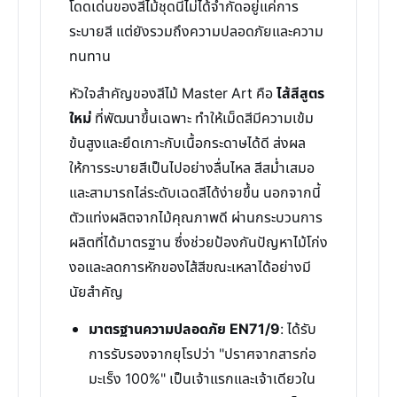
โดดเด่นของสีไม้ชุดนี้ไม่ได้จำกัดอยู่แค่การ
ระบายสี แต่ยังรวมถึงความปลอดภัยและความ
ทนทาน
หัวใจสำคัญของสีไม้ Master Art คือ
ไส้สีสูตร
ใหม่
ที่พัฒนาขึ้นเฉพาะ ทำให้เม็ดสีมีความเข้ม
ข้นสูงและยึดเกาะกับเนื้อกระดาษได้ดี ส่งผล
ให้การระบายสีเป็นไปอย่างลื่นไหล สีสม่ำเสมอ
และสามารถไล่ระดับเฉดสีได้ง่ายขึ้น นอกจากนี้
ตัวแท่งผลิตจากไม้คุณภาพดี ผ่านกระบวนการ
ผลิตที่ได้มาตรฐาน ซึ่งช่วยป้องกันปัญหาไม้โก่ง
งอและลดการหักของไส้สีขณะเหลาได้อย่างมี
นัยสำคัญ
มาตรฐานความปลอดภัย EN71/9
: ได้รับ
การรับรองจากยุโรปว่า "ปราศจากสารก่อ
มะเร็ง 100%" เป็นเจ้าแรกและเจ้าเดียวใน