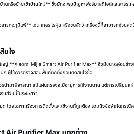
ีโนเวทบ้านหรือย้ายเข้าบ้านใหม่** ซึ่งมักจะพบปัญหาฟอร์มาลดีไฮด์และสารร
ต่อสารก่อภูมิแพ้** เช่น เกสร ไรฝุ่น หรือขนสัตว์ เครื่องนี้ก็สามารถช่วยล
สินใจ
ญ่ **Xiaomi Mijia Smart Air Purifier Max** จึงมีขนาดค่อนข้างให
กนัก ผู้ใช้ควรตรวจสอบพื้นที่ติดตั้งก่อนตัดสินใจซื้อ
ที่ควรนำมาพิจารณา แม้แผ่นกรองจะมีอายุการใช้งานนาน แต่การเปลี่ยนแ
ับส่วนนี้ในระยะยาว
อียด โดยเฉพาะเรื่องการติดตั้งและใช้งานที่ถูกต้อง รวมถึงข้อจำกัดกรณ
art Air Purifier Max แตกต่าง