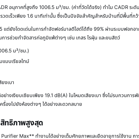
 CADR อนุภาคที่สูงถึง 1006.5 ม³/ชม. (ค่าที่วัดได้จริง) ทำไม CADR ระด
็วเพียง 1.6 นาทีเท่านั้น ซึ่งเป็นปัจจัยสำคัญสำหรับบ้านที่มีพื้นที่กว
5 แต่ยังโดดเด่นในการกำจัดฟอร์มาลดีไฮด์ได้ถึง 99% ผ่านระบบฟอกอาก
ารช่วยกำจัดสารก่อภูมิแพ้ต่างๆ เช่น เกสร ไรฝุ่น และขนสัตว์
006.5 ม³/ชม.)
ับแบบเรียลไทม์
สียงเบา
่างเงียบเชียบเพียง 19.1 dB(A) ในโหมดเสียงเบา ซึ่งไม่รบกวนการพัก
ยเครื่องไปยังห้องต่างๆ ได้อย่างสะดวกสบาย
สิทธิภาพสูงสุด
Purifier Max** ทำงานได้อย่างเต็มศักยภาพและยืดอายุการใช้งาน การติดตั