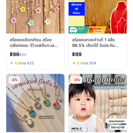
สร้อยคอเชือกเทียน สร้อย
สร้อยคอทองคำแท้ 1 สลึง
เปลือกหอย: รีวิวแฟชั่นทะเล
96.5% เลือกได้ รับประกัน
งานทำมือ สไตล์โบฮีเมียน
ความปลอดภัย
฿96
฿99
฿99
★ 4.9
ขาย 433
★ 5.0
ขาย 309
-3%
-3%