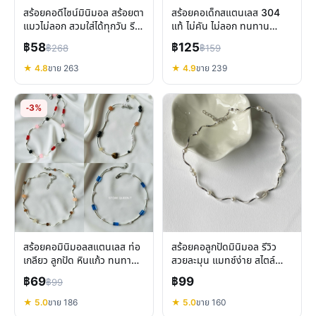
สร้อยคอดีไซน์มินิมอล สร้อยตา
สร้อยคอเด็กสแตนเลส 304
แมวไม่ลอก สวมใส่ได้ทุกวัน รีวิว
แท้ ไม่คัน ไม่ลอก ทนทาน
คุณสมบัติเด่น
ปลอดภัยสำหรับผิวแพ้ง่าย
฿58
฿125
฿268
฿159
★ 4.8
ขาย 263
★ 4.9
ขาย 239
-3%
สร้อยคอมินิมอลสแตนเลส ท่อ
สร้อยคอลูกปัดมินิมอล รีวิว
เกลียว ลูกปัด หินแก้ว ทนทาน
สวยละมุน แมทช์ง่าย สไตล์
เลือกแบบไหนดี
เกาหลี
฿69
฿99
฿99
★ 5.0
ขาย 186
★ 5.0
ขาย 160