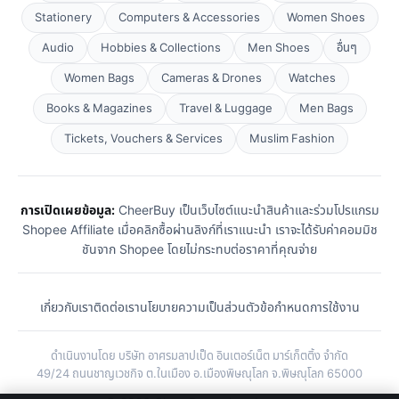
Stationery
Computers & Accessories
Women Shoes
Audio
Hobbies & Collections
Men Shoes
อื่นๆ
Women Bags
Cameras & Drones
Watches
Books & Magazines
Travel & Luggage
Men Bags
Tickets, Vouchers & Services
Muslim Fashion
การเปิดเผยข้อมูล:
CheerBuy เป็นเว็บไซต์แนะนำสินค้าและร่วมโปรแกรม
Shopee Affiliate เมื่อคลิกซื้อผ่านลิงก์ที่เราแนะนำ เราจะได้รับค่าคอมมิช
ชันจาก Shopee โดยไม่กระทบต่อราคาที่คุณจ่าย
เกี่ยวกับเรา
ติดต่อเรา
นโยบายความเป็นส่วนตัว
ข้อกำหนดการใช้งาน
ดำเนินงานโดย บริษัท อาศรมลาปเป็ด อินเตอร์เน็ต มาร์เก็ตติ้ง จำกัด
49/24 ถนนชาญเวชกิจ ต.ในเมือง อ.เมืองพิษณุโลก จ.พิษณุโลก 65000