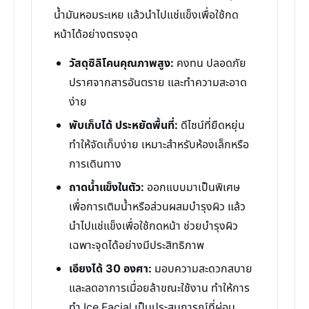
น้ำมันหอมระเหย แล้วนำไปแช่แข็งเพื่อใช้กด
หน้าได้อย่างตรงจุด
วัสดุซิลิโคนคุณภาพสูง:
คงทน ปลอดภัย
ปราศจากสารอันตราย และทำความสะอาด
ง่าย
พับเก็บได้ ประหยัดพื้นที่:
ดีไซน์ที่ยืดหยุ่น
ทำให้จัดเก็บง่าย เหมาะสำหรับห้องเล็กหรือ
การเดินทาง
ถาดน้ำแข็งในตัว:
ออกแบบมาเป็นพิเศษ
เพื่อการเติมน้ำหรือส่วนผสมบำรุงผิว แล้ว
นำไปแช่แข็งเพื่อใช้กดหน้า ช่วยบำรุงผิว
เฉพาะจุดได้อย่างมีประสิทธิภาพ
เอียงได้ 30 องศา:
มอบความสะดวกสบาย
และลดอาการเมื่อยล้าขณะใช้งาน ทำให้การ
ทำ Ice Facial เป็นประสบการณ์ที่ผ่อน