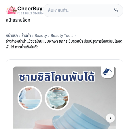
CheerBuy
🔍
เซียร์ เซียร์ ช้อปปิ้ง
หน้าแรก
บล็อก
หน้าแรก
›
ร้านค้า
›
Beauty
›
Beauty Tools
›
อ่างล้างหน้าน้ำแข็งซิลิโคนแบบพกพา ยกกระชับผิวหน้า ปรับปรุงการไหลเวียนโลหิต
พับได้ ถาดน้ำแข็งในตัว
›