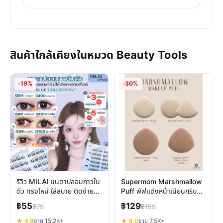
สินค้าใกล้เคียงในหมวด Beauty Tools
-19%
-30%
รีวิว MILAI ขนตาปลอมกาวใน
Supermom Marshmallow
ตัว ทรงใหม่ ใส่สบาย ติดง่าย
Puff พัฟแต่งหน้าเนียนกริบ
ถอดไม่ดึง
นุ่มฟู ลงรองพื้นสวย
฿55
฿129
฿79
฿159
★ 4.9
ขาย 15.2K+
★ 5.0
ขาย 7.5K+