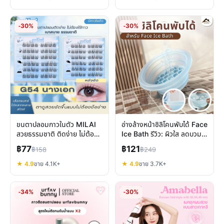
-30%
-30%
ขนตาปลอมกาวในตัว MILAI
อ่างล้างหน้าซิลิโคนพับได้ Face
สวยธรรมชาติ ติดง่าย ไม่ต้อง
Ice Bath รีวิว: ผิวใส ลดบวม
ง้อกาวเพิ่ม
พกพาง่าย
฿77
฿121
฿158
฿249
★ 4.9
ขาย 4.1K+
★ 4.9
ขาย 3.7K+
-34%
-30%