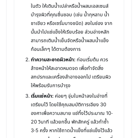
ในตัว ให้เติมน้ำเปล่าหรือน้ำผสมเอสเซนส์
บำรุงผิวที่คุณชื่นชอบ (เช่น น้ำกุหลาบ น้ำ
ชาเขียว หรือเซรั่มบางชนิด) ลงในช่อง จาก
นั้นนำไปแช่แข็งให้เรียบร้อย ส่วนอ่างหลัก
สามารถเติมน้ำเย็นจัดหรือน้ำผสมน้ำแข็ง
ก้อนเล็กๆ ได้ตามต้องการ
ทำความสะอาดผิวหน้า:
ก่อนเริ่มต้น ควร
ล้างหน้าให้สะอาดหมดจด เพื่อกำจัดสิ่ง
สกปรกและเครื่องสำอางออกไป เตรียมผิว
ให้พร้อมรับการบำรุง
เริ่มแช่หน้า:
ค่อยๆ จุ่มใบหน้าลงในอ่างที่
เตรียมไว้ โดยใช้คุณสมบัติการเอียง 30
องศาเพื่อความสบาย แช่ทิ้งไว้ประมาณ 10-
20 วินาที แล้วยกขึ้น พักสักครู่ แล้วทำซ้ำ
3-5 ครั้ง หากใช้ถาดน้ำแข็งที่แช่แข็งไว้แล้ว