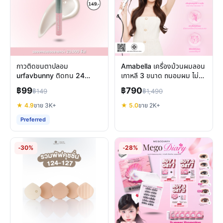
กาวติดขนตาปลอม
Amabella เครื่องม้วนผมลอน
urfavbunny ติดทน 24
เกาหลี 3 ขนาด ถนอมผม ไม่ชี้
ชั่วโมง แห้งไว กันน้ำ ไม่หลุด
ฟู มี มอก.
฿99
฿790
฿149
฿1,490
★ 4.9
ขาย 3K+
★ 5.0
ขาย 2K+
Preferred
-30%
-28%