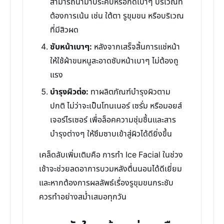
สามารถนำมาประคบหรือกดเบาๆ บริเวณที่
ต้องการเน้น เช่น ใต้ตา รูขุมขน หรือบริเวณ
ที่มีสิวผด
ซับหน้าเบาๆ:
หลังจากเสร็จสิ้นการแช่หน้า
ให้ใช้ผ้าขนหนูสะอาดซับหน้าเบาๆ ไม่ต้องถู
แรง
บำรุงผิวต่อ:
ทาผลิตภัณฑ์บำรุงผิวตาม
ปกติ ไม่ว่าจะเป็นโทนเนอร์ เซรั่ม หรือมอยส์
เจอร์ไรเซอร์ เพื่อล็อคความชุ่มชื้นและสาร
บำรุงต่างๆ ให้ซึมซาบเข้าสู่ผิวได้ดียิ่งขึ้น
เคล็ดลับเพิ่มเติมคือ การทำ Ice Facial ในช่วง
เช้าจะช่วยลดอาการบวมหลังตื่นนอนได้ดีเยี่ยม
และหากต้องการผลลัพธ์เรื่องรูขุมขนกระชับ
ควรทำอย่างสม่ำเสมอทุกวัน