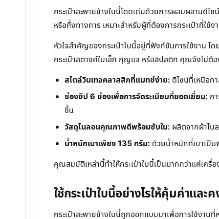
กระเป๋าสะพายข้างใบนี้โดดเด่นด้วยการผสมผสานดีไซน
หรือกึ่งทางการ เหมาะสำหรับผู้ที่ต้องการกระเป๋าที่ใช้งา
หัวใจสำคัญของกระเป๋าใบนี้อยู่ที่ฟังก์ชันการใช้งาน โด
กระเป๋าสตางค์ใบเล็ก กุญแจ หรือลิปสติก คุณจึงไม่ต้
สไตล์วินเทจคลาสสิกที่แมทช์ง่าย:
ดีไซน์ที่เหนือก
ช่องซิป 6 ช่องเพื่อการจัดระเบียบที่ยอดเยี่ยม:
การ
ขึ้น
วัสดุไนลอนคุณภาพดีพร้อมซับใน:
ผลิตจากผ้าไนลอ
น้ำหนักเบาเพียง 135 กรัม:
ด้วยน้ำหนักที่เบาเป็
คุณสมบัติเหล่านี้ทำให้กระเป๋าใบนี้เป็นมากกว่าแค่เครื่
ใช้กระเป๋าใบนี้อย่างไรให้คุ้มค่าและ
กระเป๋าสะพายข้างใบนี้ถูกออกแบบมาเพื่อการใช้งานที