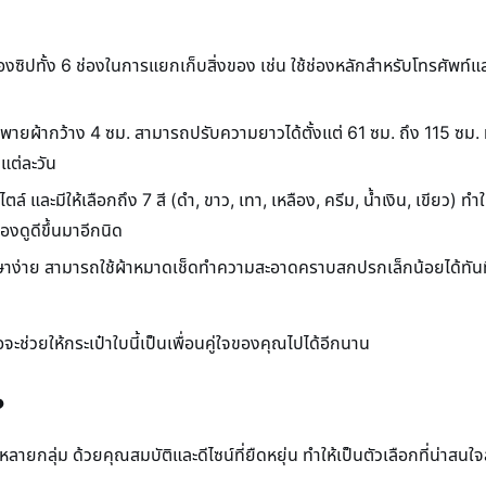
องซิปทั้ง 6 ช่องในการแยกเก็บสิ่งของ เช่น ใช้ช่องหลักสำหรับโทรศัพท์แ
ายผ้ากว้าง 4 ซม. สามารถปรับความยาวได้ตั้งแต่ 61 ซม. ถึง 115 ซม. 
แต่ละวัน
ไตล์ และมีให้เลือกถึง 7 สี (ดำ, ขาว, เทา, เหลือง, ครีม, น้ำเงิน, เขียว) ทำใ
องดูดีขึ้นมาอีกนิด
ษาง่าย สามารถใช้ผ้าหมาดเช็ดทำความสะอาดคราบสกปรกเล็กน้อยได้ทันที 
ะช่วยให้กระเป๋าใบนี้เป็นเพื่อนคู่ใจของคุณไปได้อีกนาน
?
ลายกลุ่ม ด้วยคุณสมบัติและดีไซน์ที่ยืดหยุ่น ทำให้เป็นตัวเลือกที่น่าส