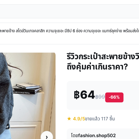
สะพายข้าง สไตล์วินเทจคลาสิก ความจุเยอะ มีซิป 6 ช่อง ความจุเยอะ แมทซ์ลุคง่าย พร้อมส่ง
รีวิวกระเป๋าสะพายข้างว
ถึงคุ้มค่าเกินราคา?
฿64
฿99
-66%
★ 4.9/5
ขายแล้ว 117 ชิ้น
โดย
fashion.shop502
›