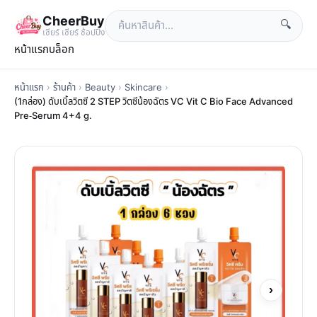
CheerBuy
🔍
เซียร์ เซียร์ ช้อปปิ้ง
หน้าแรก
บล็อก
หน้าแรก
›
ร้านค้า
›
Beauty
›
Skincare
›
(1กล่อง) ดับเบิ้ลวิตซี 2 STEP วิตซีน้องฉัตร VC Vit C Bio Face Advanced
Pre-Serum 4+4 g.
›