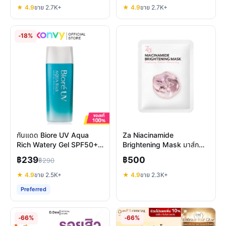
★ 4.9
ขาย 2.7K+
★ 4.9
ขาย 2.7K+
-18%
กันแดด Biore UV Aqua
Za Niacinamide
Rich Watery Gel SPF50+
Brightening Mask มาส์ก
PA++++ รีวิวสูตรไหนดีที่สุด
หน้าใส บำรุงผิวหมองคล้ำให้
฿239
฿500
฿290
กระจ่างใส
★ 4.9
ขาย 2.5K+
★ 4.9
ขาย 2.3K+
Preferred
-66%
-66%