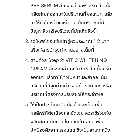
PRE-SERUM ฉีกซองส่วนพรีเซรั่ม บีบเนื้อ
ผลิตภัณฑ์ออกมาในปริมาณที่พอเหมาะ แล้ว
ทาให้ทั่วใบหน้าและลำคอ เน้นบริเวณที่มี
ปัญหาสิว หรือบริเวณที่มักเกิดสิวซ้ำ
รอให้พรีเซรั่มซึมเข้าสู่ผิวประมาณ 1-2 นาที
เพื่อให้สารบำรุงทำงานอย่างเต็มที่
ตามด้วย Step 2: VIT C WHITENING
CREAM ฉีกซองส่วนครีมวิตซี บีบเนื้อครีม
ออกมา แล้วทาให้ทั่วใบหน้าและลำคอ เน้น
บริเวณที่มีจุดด่างดำ รอยดำ รอยแดง หรือ
บริเวณที่ต้องการปรับสีผิวให้กระจ่างใส
ใช้เป็นประจำทุกวัน ทั้งเช้าและเย็น เพื่อ
ผลลัพธ์ที่ต่อเนื่องและชัดเจน ควรใช้ร่วมกับ
ผลิตภัณฑ์กันแดดในตอนเช้าเสมอ เพื่อ
ปกป้องผิวจากแสงแดด ซึ่งเป็นสาเหตุหนึ่ง