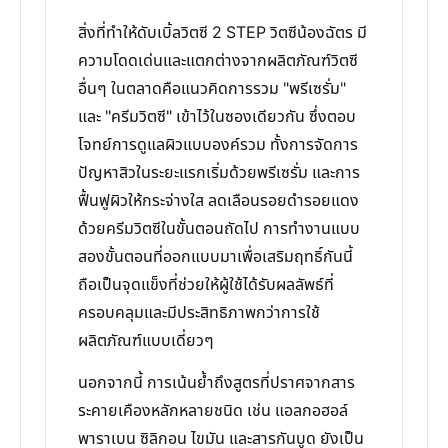
สิ่งที่ทำให้ดับเบิ้ลวิตซี 2 STEP วิตซีน้องฉัตร มี
ความโดดเด่นและแตกต่างจากผลิตภัณฑ์วิตซี
อื่นๆ ในตลาดคือแนวคิดการรวม "พรีเซรั่ม"
และ "ครีมวิตซี" เข้าไว้ในซองเดียวกัน ซึ่งตอบ
โจทย์การดูแลผิวแบบองค์รวม ทั้งการจัดการ
ปัญหาสิวในระยะแรกเริ่มด้วยพรีเซรั่ม และการ
ฟื้นฟูผิวให้กระจ่างใส ลดเลือนรอยดำรอยแดง
ด้วยครีมวิตซีในขั้นตอนถัดไป การทำงานแบบ
สองขั้นตอนที่ออกแบบมาเพื่อเสริมฤทธิ์กันนี้
ถือเป็นจุดแข็งที่ช่วยให้ผู้ใช้ได้รับผลลัพธ์ที่
ครอบคลุมและมีประสิทธิภาพกว่าการใช้
ผลิตภัณฑ์แบบเดี่ยวๆ
นอกจากนี้ การเน้นย้ำถึงสูตรที่ปราศจากสาร
ระคายเคืองหลักหลายชนิด เช่น แอลกอฮอล์
พาราเบน ซิลิกอน ไขมัน และสารกันบูด ยังเป็น