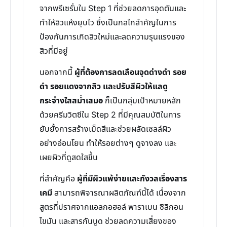
จากพรีเซรั่มใน Step 1 ที่ช่วยลดการอุดตันและ
ทำให้สิวแห้งยุบไว ซึ่งเป็นกลไกสำคัญในการ
ป้องกันการเกิดสิวใหม่และลดความรุนแรงของ
สิวที่มีอยู่
นอกจากนี้
ผู้ที่ต้องการลดเลือนจุดด่างดำ รอย
ดำ รอยแดงจากสิว และปรับสีผิวให้แลดู
กระจ่างใสสม่ำเสมอ
ก็เป็นกลุ่มเป้าหมายหลัก
ด้วยครีมวิตซีใน Step 2 ที่มีคุณสมบัติในการ
ยับยั้งการสร้างเม็ดสีและช่วยผลัดเซลล์ผิว
อย่างอ่อนโยน ทำให้รอยต่างๆ ดูจางลง และ
เผยผิวที่ดูสดใสขึ้น
ที่สำคัญคือ
ผู้ที่มีผิวแพ้ง่ายและกังวลเรื่องสาร
เคมี
สามารถพิจารณาผลิตภัณฑ์นี้ได้ เนื่องจาก
สูตรที่ปราศจากแอลกอฮอล์ พาราเบน ซิลิกอน
ไขมัน และสารกันบูด ช่วยลดความเสี่ยงของ