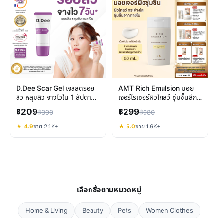
D.Dee Scar Gel เจลลดรอย
AMT Rich Emulsion มอย
สิว หลุมสิว จางไวใน 1 สัปดาห์
เจอร์ไรเซอร์ผิวโกลว์ ชุ่มชื้นลึก
พัฒนาโดยผู้เชี่ยวชาญ
ลดริ้วรอย ผิวแห้งผสม
฿209
฿299
฿390
฿980
★ 4.9
ขาย 2.1K+
★ 5.0
ขาย 1.6K+
เลือกซื้อตามหมวดหมู่
Home & Living
Beauty
Pets
Women Clothes