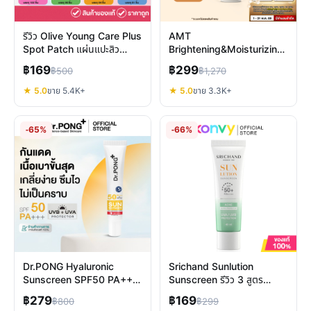
รีวิว Olive Young Care Plus
AMT
Spot Patch แผ่นแปะสิว
Brightening&Moisturizing
เกาหลีบางพิเศษ 4 สูตร
Serum รีวิว: ผิวแข็งแรง อิ่ม
฿169
฿299
฿500
฿1,270
น้ำ กระจ่างใสจริงหรือ?
★ 5.0
ขาย 5.4K+
★ 5.0
ขาย 3.3K+
-65%
-66%
Dr.PONG Hyaluronic
Srichand Sunlution
Sunscreen SPF50 PA+++
Sunscreen รีวิว 3 สูตร
ครีมกันแดดอ่อนโยน ปกป้อง
ปกป้องผิวพร้อมบำรุง
฿279
฿169
฿800
฿299
ผิวแพ้ง่าย