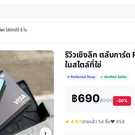
t ใส่บัตรได้ 5 ใบ
รีวิวเชิงลึก ตลับการ์
ในสไตล์ที่ใช่
⭐ Preferred Shop
✓ Verified Seller
฿690
฿990
-30%
★ 4.9/5
ขายแล้ว 54 ชิ้น
♥ 454
›