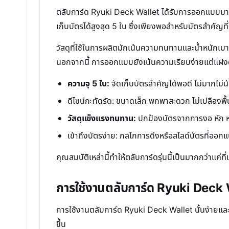
ตลับการ์ด Ryuki Deck Wallet ได้รับการออกแบบมาเพ
เก็บบัตรได้สูงสุด 5 ใบ ซึ่งเพียงพอสำหรับบัตรสำคัญที
วัสดุที่ใช้ในการผลิตมักเน้นความทนทานและน้ำหนักเบา เพ
นอกจากนี้ การออกแบบยังเน้นความเรียบง่ายแต่แฝงด้
ความจุ 5 ใบ:
จัดเก็บบัตรสำคัญได้พอดี ไม่มากไม่น
ดีไซน์กะทัดรัด: ขนาดเล็ก พกพาสะดวก ไม่เปลืองพื้น
วัสดุแข็งแรงทนทาน:
ปกป้องบัตรจากการงอ หัก ห
เข้าถึงบัตรง่าย: กลไกการดึงหรือสไลด์บัตรที่ออก
คุณสมบัติเหล่านี้ทำให้ตลับการ์ดรุ่นนี้เป็นมากกว่าแค่ท
การใช้งานตลับการ์ด Ryuki Deck W
การใช้งานตลับการ์ด Ryuki Deck Wallet นั้นง่ายและไ
ขึ้น