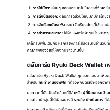
การใส่บัตร:
ค่อยๆ สอดบัตรเข้าไปในช่องที่จัดเตรีย
การดึงบัตรออก:
ตลับการ์ดส่วนใหญ่มักมีกลไกช่ว
การจัดเรียงบัตร:
พิจารณาจัดเรียงบัตรที่ใช้งานบ่อ
การทำความสะอาด:
ใช้ผ้าแห้งหรือผ้าชุบน้ำหมา
เคล็ดลับเพิ่มเติมคือ หลีกเลี่ยงการใส่บัตรเกินจำนว
คุณภาพของวัสดุให้คงทนยาวนานขึ้น
ตลับการ์ด Ryuki Deck Wallet เห
ตลับการ์ด Ryuki Deck Wallet ถูกออกแบบมาเพื่อตอบส
สำหรับ
คนทำงานออฟฟิศ
ที่ต้องพกบัตรเข้า-ออกอาคา
นอกจากนี้ยังเป็นตัวเลือกที่ดีสำหรับ
ผู้ที่นิยมกระเป๋า
ตอบโจทย์กลุ่มนี้ได้เป็นอย่างดี รวมถึง
นักเดินทาง
ที่
ในบางกรณี ตลับการ์ดนี้ยังเหมาะกับนักเรียน/นักศึก