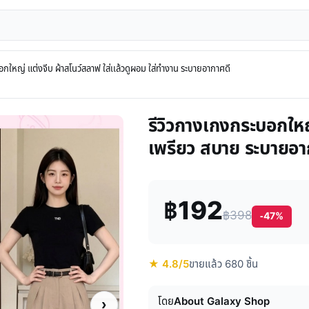
ใหญ่ แต่งจีบ ผ้าสโนว์สลาฟ ใส่เเล้วดูผอม ใส่ทำงาน ระบายอากาศดี
รีวิวกางเกงกระบอกให
เพรียว สบาย ระบายอา
฿192
฿398
-47%
★ 4.8/5
ขายแล้ว 680 ชิ้น
โดย
About Galaxy Shop
›