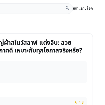
หน้าแรก
บล็อก
🔍
ญ่ผ้าสโนว์สลาฟ แต่งจีบ: สวย
กาศดี เหมาะกับทุกโอกาสจริงหรือ?
★ 4.8