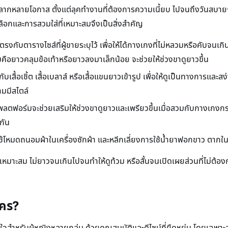
ลากหลายโอกาส ตั้งแต่ลุคทำงานที่ต้องการความเนี้ยบ ไปจนถึงวันสบายๆ ที
อกและการสวมใส่ที่เหมาะสมจึงเป็นสิ่งสำคัญ
กับตารางไซส์ที่ผู้ขายระบุไว้ เพื่อให้ได้กางเกงที่ไม่หลวมหรือคับจนเก
ือยาวคลุมข้อเท้าหรือยาวลงมาเล็กน้อย จะช่วยให้ช่วงขาดูยาวขึ้น
เสื้อเชิ้ต เสื้อเบลาส์ หรือเสื้อแขนยาวเข้ารูป เพื่อให้ดูเป็นทางการและสง
ามมีสไตล์
แพลตฟอร์มจะช่วยเสริมให้ช่วงขาดูยาวและเพรียวขึ้นเมื่อสวมกับกางเก
กัน
ช้โหมดถนอมผ้าในเครื่องซักผ้า และหลีกเลี่ยงการใช้น้ำยาฟอกขาว ตากใน
วเหมาะสม ไม่ยาวจนเกินไปจนทำให้ดูท้วม หรือสั้นจนเปิดเผยส่วนที่ไม่ต้อ
ใคร?
จสำหรับผู้หญิงหลายกลุ่ม ด้วยคุณสมบัติและดีไซน์ที่ยืดหยุ่น โดยเฉพาะ