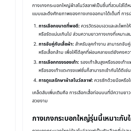
กางเกงกระบอกใหญ่ผ้าสโนว์สลาฟเป็นชิ้นที่สวมใส่ได้ห
แบบและดึงศักยภาพของกางเกงออกมาได้เต็มที่ การเลื
การเลือกขนาดที่พอดี:
ควรวัดรอบเอวและสะโพกให้ตรง
หรือรัดแน่นเกินไป ส่วนความยาวกางเกงที่เหมาะสมค
การจับคู่กับเสื้อผ้า:
สำหรับลุคทำงาน สามารถจับคู่กับ
หรือเสื้อกล้าม เพื่อให้ได้ลุคที่ผ่อนคลายแต่ยังคงคว
การเลือกทรงรองเท้า:
รองเท้าส้นสูงหรือรองเท้า
หรือรองเท้าแตะทรงแฟชั่นก็สามารถเข้ากันได้ดีเช่น
การดูแลรักษาผ้าสโนว์สลาฟ:
ควรซักด้วยมือหรือใ
เคล็ดลับเพิ่มเติมคือ การเลือกเสื้อท่อนบนที่มีความยา
สวยงาม
กางเกงกระบอกใหญ่รุ่นนี้เหมาะกับ
กางเกงกระบอกใหญ่ผ้าสโนว์สลาฟเป็นตัวเลือกที่น่าสนใ