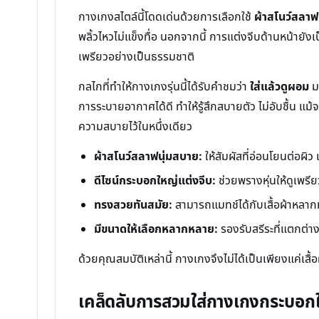
กางเกงสไตล์นี้โดดเด่นด้วยการเลือกใช้
ผ้าสโนว์สลา
พลิ้วไหวไม่แข็งทื่อ นอกจากนี้ การแต่งจีบด้านหน้ายังเ
เพรียวอย่างเป็นธรรมชาติ
กลไกที่ทำให้กางเกงรุ่นนี้ได้รับคำชมว่า
ใส่แล้วดูผอม
มา
การระบายอากาศได้ดี ทำให้รู้สึกสบายตัว ไม่อับชื้น
ความสบายไว้ในหนึ่งเดียว
ผ้าสโนว์สลาฟนุ่มสบาย:
ให้สัมผัสที่อ่อนโยนต่อผิ
ดีไซน์กระบอกใหญ่แต่งจีบ:
ช่วยพรางหุ่นให้ดูเพรีย
ทรงสวยทันสมัย:
สามารถแมทช์ได้กับเสื้อผ้าหลา
มีขนาดให้เลือกหลากหลาย:
รองรับสรีระที่แตกต่าง
ด้วยคุณสมบัติเหล่านี้ กางเกงจึงไม่ได้เป็นเพียงแค่เส
เคล็ดลับการสวมใส่กางเกงกระบอกใหญ