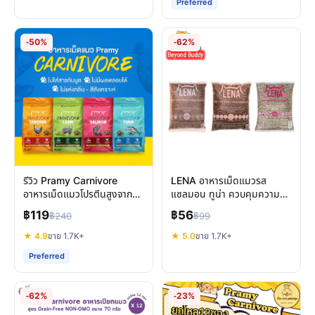
Preferred
-50%
-62%
รีวิว Pramy Carnivore
LENA อาหารเม็ดแมวรส
อาหารเม็ดแมวโปรตีนสูงจาก
แซลมอน ทูน่า ควบคุมความ
เนื้อแท้ บำรุงครบด้าน
เค็ม รีวิวครบจบทุกมุม
฿119
฿56
฿240
฿99
★ 4.9
ขาย 1.7K+
★ 5.0
ขาย 1.7K+
Preferred
-62%
-23%