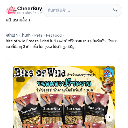
CheerBuy
🔍
เซียร์ เซียร์ ช้อปปิ้ง
หน้าแรก
บล็อก
หน้าแรก
›
ร้านค้า
›
Pets
›
Pet Food
›
Bite of wild Freeze Dried ไบต์ออฟไวด์ ฟรีซดราย เหมาะสำหรับทั้งสุนัขและ
แมวที่มีอายุ 3 เดือนขึ้น ไม่ปรุงรส โปรตีนสูง 40g.
›