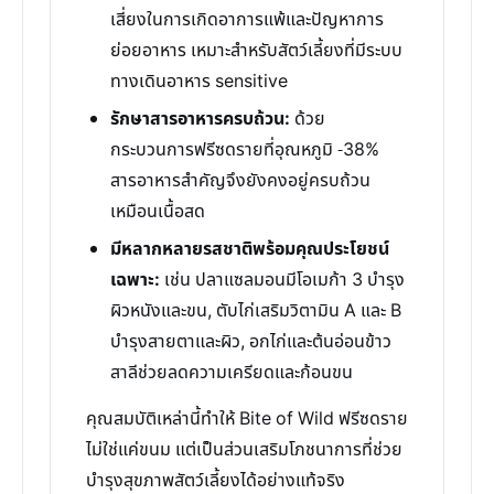
เสี่ยงในการเกิดอาการแพ้และปัญหาการ
ย่อยอาหาร เหมาะสำหรับสัตว์เลี้ยงที่มีระบบ
ทางเดินอาหาร sensitive
รักษาสารอาหารครบถ้วน:
ด้วย
กระบวนการฟรีซดรายที่อุณหภูมิ -38%
สารอาหารสำคัญจึงยังคงอยู่ครบถ้วน
เหมือนเนื้อสด
มีหลากหลายรสชาติพร้อมคุณประโยชน์
เฉพาะ:
เช่น ปลาแซลมอนมีโอเมก้า 3 บำรุง
ผิวหนังและขน, ตับไก่เสริมวิตามิน A และ B
บำรุงสายตาและผิว, อกไก่และต้นอ่อนข้าว
สาลีช่วยลดความเครียดและก้อนขน
คุณสมบัติเหล่านี้ทำให้ Bite of Wild ฟรีซดราย
ไม่ใช่แค่ขนม แต่เป็นส่วนเสริมโภชนาการที่ช่วย
บำรุงสุขภาพสัตว์เลี้ยงได้อย่างแท้จริง