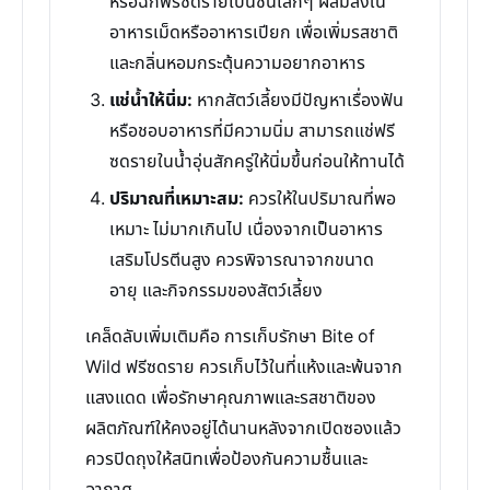
หรือฉีกฟรีซดรายเป็นชิ้นเล็กๆ ผสมลงใน
อาหารเม็ดหรืออาหารเปียก เพื่อเพิ่มรสชาติ
และกลิ่นหอมกระตุ้นความอยากอาหาร
แช่น้ำให้นิ่ม:
หากสัตว์เลี้ยงมีปัญหาเรื่องฟัน
หรือชอบอาหารที่มีความนิ่ม สามารถแช่ฟรี
ซดรายในน้ำอุ่นสักครู่ให้นิ่มขึ้นก่อนให้ทานได้
ปริมาณที่เหมาะสม:
ควรให้ในปริมาณที่พอ
เหมาะ ไม่มากเกินไป เนื่องจากเป็นอาหาร
เสริมโปรตีนสูง ควรพิจารณาจากขนาด
อายุ และกิจกรรมของสัตว์เลี้ยง
เคล็ดลับเพิ่มเติมคือ การเก็บรักษา Bite of
Wild ฟรีซดราย ควรเก็บไว้ในที่แห้งและพ้นจาก
แสงแดด เพื่อรักษาคุณภาพและรสชาติของ
ผลิตภัณฑ์ให้คงอยู่ได้นานหลังจากเปิดซองแล้ว
ควรปิดถุงให้สนิทเพื่อป้องกันความชื้นและ