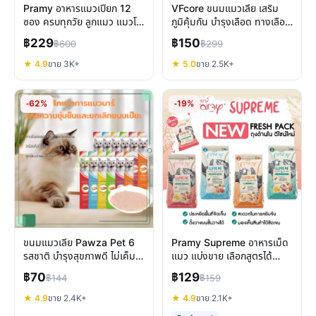
Pramy อาหารแมวเปียก 12
VFcore ขนมแมวเลีย เสริม
ซอง ครบทุกวัย ลูกแมว แมวโต
ภูมิคุ้มกัน บำรุงเลือด ทางเลือก
แมวสูงวัย สูตรเฉพาะ
อร่อยเพื่อสุขภาพแมว
฿229
฿150
฿600
฿299
★ 4.9
ขาย 3K+
★ 5.0
ขาย 2.5K+
-62%
-19%
ขนมแมวเลีย Pawza Pet 6
Pramy Supreme อาหารเม็ด
รสชาติ บำรุงสุขภาพดี ไม่เค็ม
แมว แบ่งขาย เลือกสูตรได้
แมวชอบ
บำรุงครบทุกช่วงวัย
฿70
฿129
฿144
฿159
★ 4.9
ขาย 2.4K+
★ 4.9
ขาย 2.1K+