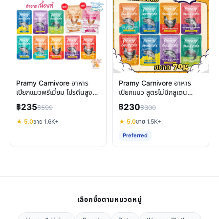
Pramy Carnivore อาหาร
Pramy Carnivore อาหาร
เปียกแมวพรีเมี่ยม โปรตีนสูง
เปียกแมว สูตรไม่มีกลูเตน
กลูเตนฟรี เลือกดีที่สุดสำหรับ
บำรุงครบวงจร
฿235
฿230
฿599
฿300
แมวคุณ
★ 5.0
ขาย 1.6K+
★ 5.0
ขาย 1.5K+
Preferred
เลือกซื้อตามหมวดหมู่