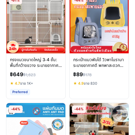
-61%
-44%
กรงแมวขนาดใหญ่ 3-4 ชั้น:
กระเป๋าแมวพับได้ วิวพาโนรามา
พื้นที่กว้างขวาง ระบายอากาศดี
ระบายอากาศดี พกพาสะดวก
เหมาะสำหรับหลายตัว
สำหรับสัตว์เลี้ยง
฿649
฿89
฿1,623
฿178
★ 4.7
ขาย 1K+
★ 4.9
ขาย 830
Preferred
-44%
-44%