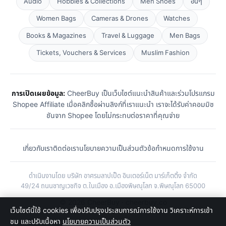
Audio
Hobbies & Collections
Men Shoes
อื่นๆ
Women Bags
Cameras & Drones
Watches
Books & Magazines
Travel & Luggage
Men Bags
Tickets, Vouchers & Services
Muslim Fashion
การเปิดเผยข้อมูล:
CheerBuy เป็นเว็บไซต์แนะนำสินค้าและร่วมโปรแกรม
Shopee Affiliate เมื่อคลิกซื้อผ่านลิงก์ที่เราแนะนำ เราจะได้รับค่าคอมมิช
ชันจาก Shopee โดยไม่กระทบต่อราคาที่คุณจ่าย
เกี่ยวกับเรา
ติดต่อเรา
นโยบายความเป็นส่วนตัว
ข้อกำหนดการใช้งาน
ดำเนินงานโดย บริษัท อาศรมลาปเป็ด อินเตอร์เน็ต มาร์เก็ตติ้ง จำกัด
49/24 ถนนชาญเวชกิจ ต.ในเมือง อ.เมืองพิษณุโลก จ.พิษณุโลก 65000
© 2026 CheerBuy · cheerbuy.co
เว็บไซต์นี้ใช้ cookies เพื่อปรับปรุงประสบการณ์การใช้งาน วิเคราะห์การเข้า
ชม และปรับเนื้อหา
นโยบายความเป็นส่วนตัว