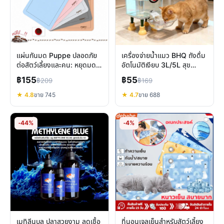
แผ่นกันมด Puppe ปลอดภัย
เครื่องจ่ายน้ำแมว BHQ ถังดื่ม
ต่อสัตว์เลี้ยงและคน: หยุดมด
อัตโนมัติเงียบ 3L/5L สุข
กวนใจด้วยนวัตกรรมธรรมชาติ
อนามัยสัตว์เลี้ยง
฿155
฿55
฿209
฿169
★ 4.8
ขาย 745
★ 4.7
ขาย 688
-44%
-4%
เมทิลีนบลู ปลาสวยงาม ลดเชื้อ
ที่นอนเจลเย็นสำหรับสัตว์เลี้ยง