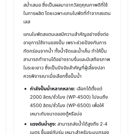
สม่ำเสมอ ซึ่งเป็นผลมาจากวัสดุคุณภาพดีที่ใช้
ในการผลิต โดยเฉพาะแกนใบพัดที่ทำจากสแตน
เลส
แกนใบพัดสแตนเลสมีความสำคัญอย่างยิ่งต่อ
อายุการใช้งานของปั๊ม เพราะช่วยป้องกันการ
กัดกร่อนจากน้ำ ทั้งน้ำจืดและน้ำเค็ม ทำให้ปั๊ม
สามารถทำงานได้อย่างราบรื่นและมีเสถียรภาพ
ในระยะยาว ซึ่งเป็นปัจจัยสำคัญที่ผู้เลี้ยงปลา
ควรพิจารณาเมื่อเลือกซื้อปั๊มน้ำ
กำลังปั๊มน้ำหลากหลาย:
เลือกได้ตั้งแต่
2000 ลิตร/ชั่วโมง (WP-4500) ไปจนถึง
4500 ลิตร/ชั่วโมง (WP-6500) เพื่อให้
เหมาะกับขนาดของตู้หรือบ่อ
แรงดันน้ำสูง:
สามารถส่งน้ำได้สูงถึง 2-4
เมตร ขึ้นอยู่กับรุ่น เหมาะสำหรับระบบกรอง