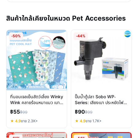
สินค้าใกล้เคียงในหมวด Pet Accessories
-50%
-44%
ที่นอนเจลเย็นสัตว์เลี้ยง Winky
ปั๊มน้ำตู้ปลา Sobo WP-
Wink คลายร้อนหมาแมว เบาะ
Series: เสียงเบา ประหยัดไฟ
นอนเย็นสบาย
เลือกยังไงให้เหมาะ
฿55
฿90
฿99
฿99
★ 4.9
ขาย 2.3K+
★ 4.9
ขาย 1.7K+