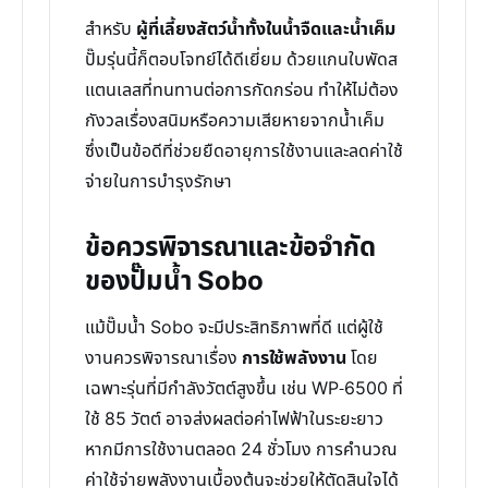
สำหรับ
ผู้ที่เลี้ยงสัตว์น้ำทั้งในน้ำจืดและน้ำเค็ม
ปั๊มรุ่นนี้ก็ตอบโจทย์ได้ดีเยี่ยม ด้วยแกนใบพัดส
แตนเลสที่ทนทานต่อการกัดกร่อน ทำให้ไม่ต้อง
กังวลเรื่องสนิมหรือความเสียหายจากน้ำเค็ม
ซึ่งเป็นข้อดีที่ช่วยยืดอายุการใช้งานและลดค่าใช้
จ่ายในการบำรุงรักษา
ข้อควรพิจารณาและข้อจำกัด
ของปั๊มน้ำ Sobo
แม้ปั๊มน้ำ Sobo จะมีประสิทธิภาพที่ดี แต่ผู้ใช้
งานควรพิจารณาเรื่อง
การใช้พลังงาน
โดย
เฉพาะรุ่นที่มีกำลังวัตต์สูงขึ้น เช่น WP-6500 ที่
ใช้ 85 วัตต์ อาจส่งผลต่อค่าไฟฟ้าในระยะยาว
หากมีการใช้งานตลอด 24 ชั่วโมง การคำนวณ
ค่าใช้จ่ายพลังงานเบื้องต้นจะช่วยให้ตัดสินใจได้