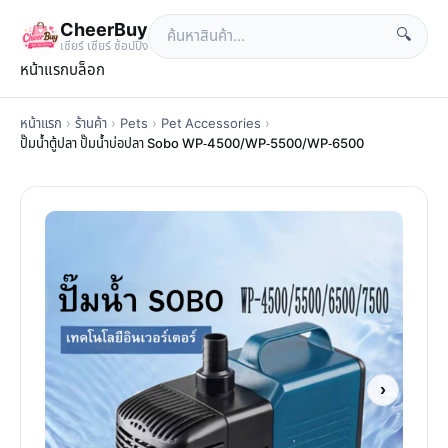
CheerBuy
🔍
เซียร์ เซียร์ ช้อปปิ้ง
หน้าแรก
บล็อก
หน้าแรก
›
ร้านค้า
›
Pets
›
Pet Accessories
›
ปั๊มน้ำตู้ปลา ปั๊มน้ำบ่อปลา Sobo WP-4500/WP-5500/WP-6500
›