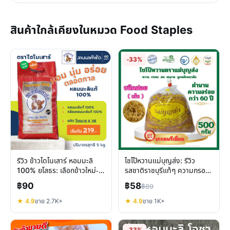
สินค้าใกล้เคียงในหมวด Food Staples
-33%
รีวิว ข้าวไดโนเสาร์ หอมมะลิ
ไชโป๊หวานแม่บุญส่ง: รีวิว
100% ยโสธร: เลือกข้าวใหม่-
รสชาติราชบุรีแท้ๆ ความกรอบ
เก่า-กล้อง ให้ตรงใจ
อร่อย 60 ปี
฿90
฿58
฿89
★ 4.9
ขาย 2.7K+
★ 4.9
ขาย 1K+