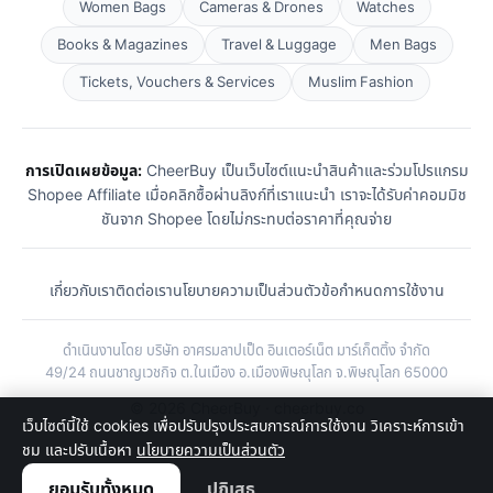
Women Bags
Cameras & Drones
Watches
Books & Magazines
Travel & Luggage
Men Bags
Tickets, Vouchers & Services
Muslim Fashion
การเปิดเผยข้อมูล:
CheerBuy เป็นเว็บไซต์แนะนำสินค้าและร่วมโปรแกรม
Shopee Affiliate เมื่อคลิกซื้อผ่านลิงก์ที่เราแนะนำ เราจะได้รับค่าคอมมิช
ชันจาก Shopee โดยไม่กระทบต่อราคาที่คุณจ่าย
เกี่ยวกับเรา
ติดต่อเรา
นโยบายความเป็นส่วนตัว
ข้อกำหนดการใช้งาน
ดำเนินงานโดย บริษัท อาศรมลาปเป็ด อินเตอร์เน็ต มาร์เก็ตติ้ง จำกัด
49/24 ถนนชาญเวชกิจ ต.ในเมือง อ.เมืองพิษณุโลก จ.พิษณุโลก 65000
© 2026 CheerBuy · cheerbuy.co
เว็บไซต์นี้ใช้ cookies เพื่อปรับปรุงประสบการณ์การใช้งาน วิเคราะห์การเข้า
ชม และปรับเนื้อหา
นโยบายความเป็นส่วนตัว
ยอมรับทั้งหมด
ปฏิเสธ