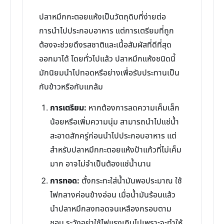
ปลาหมึกกะตอยแห้งเป็นวัตถุดิบที่ง่ายต่อ
การนำไปประกอบอาหาร แต่การเตรียมที่ถูก
ต้องจะช่วยดึงรสชาติและเนื้อสัมผัสที่ดีที่สุด
ออกมาได้ โดยทั่วไปแล้ว ปลาหมึกแห้งชนิดนี้
มักนิยมนำไปทอดหรือย่างเพื่อรับประทานเป็น
กับข้าวหรือกับแกล้ม
การเตรียม:
หากต้องการลดความเค็มเล็ก
น้อยหรือเพิ่มความนุ่ม สามารถนำไปแช่น้ำ
สะอาดสักครู่ก่อนนำไปประกอบอาหาร แต่
สำหรับปลาหมึกกะตอยแห้งป้าแก้วที่ไม่เค็ม
มาก อาจไม่จำเป็นต้องแช่น้ำนาน
การทอด:
ตั้งกระทะใส่น้ำมันพอประมาณ ใช้
ไฟกลางค่อนข้างอ่อน เมื่อน้ำมันร้อนแล้ว
นำปลาหมึกลงทอดจนเหลืองกรอบตาม
ชอบ ระวังอย่าใช้ไฟแรงเกินไปเพราะจะทำให้