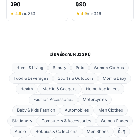
ครบ
สวย คุ้มค่า
฿90
฿90
★ 4.9
ขาย 353
★ 4.9
ขาย 346
เลือกซื้อตามหมวดหมู่
Home & Living
Beauty
Pets
Women Clothes
Food & Beverages
Sports & Outdoors
Mom & Baby
Health
Mobile & Gadgets
Home Appliances
Fashion Accessories
Motorcycles
Baby & Kids Fashion
Automobiles
Men Clothes
Stationery
Computers & Accessories
Women Shoes
Audio
Hobbies & Collections
Men Shoes
อื่นๆ