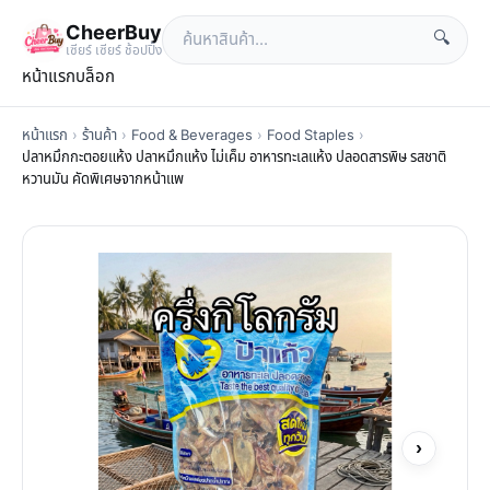
CheerBuy
🔍
เซียร์ เซียร์ ช้อปปิ้ง
หน้าแรก
บล็อก
หน้าแรก
›
ร้านค้า
›
Food & Beverages
›
Food Staples
›
ปลาหมึกกะตอยแห้ง ปลาหมึกแห้ง ไม่เค็ม อาหารทะเลแห้ง ปลอดสารพิษ รสชาติ
หวานมัน คัดพิเศษจากหน้าแพ
›