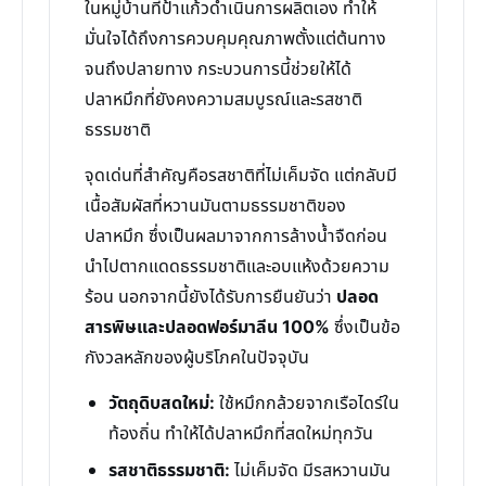
ในหมู่บ้านที่ป้าแก้วดำเนินการผลิตเอง ทำให้
มั่นใจได้ถึงการควบคุมคุณภาพตั้งแต่ต้นทาง
จนถึงปลายทาง กระบวนการนี้ช่วยให้ได้
ปลาหมึกที่ยังคงความสมบูรณ์และรสชาติ
ธรรมชาติ
จุดเด่นที่สำคัญคือรสชาติที่ไม่เค็มจัด แต่กลับมี
เนื้อสัมผัสที่หวานมันตามธรรมชาติของ
ปลาหมึก ซึ่งเป็นผลมาจากการล้างน้ำจืดก่อน
นำไปตากแดดธรรมชาติและอบแห้งด้วยความ
ร้อน นอกจากนี้ยังได้รับการยืนยันว่า
ปลอด
สารพิษและปลอดฟอร์มาลีน 100%
ซึ่งเป็นข้อ
กังวลหลักของผู้บริโภคในปัจจุบัน
วัตถุดิบสดใหม่:
ใช้หมึกกล้วยจากเรือไดร์ใน
ท้องถิ่น ทำให้ได้ปลาหมึกที่สดใหม่ทุกวัน
รสชาติธรรมชาติ:
ไม่เค็มจัด มีรสหวานมัน