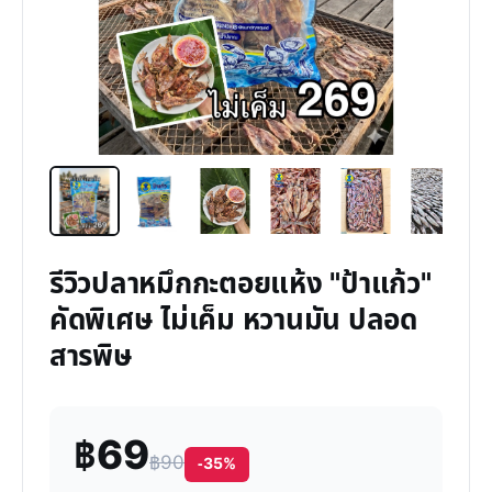
รีวิวปลาหมึกกะตอยแห้ง "ป้าแก้ว"
คัดพิเศษ ไม่เค็ม หวานมัน ปลอด
สารพิษ
฿69
฿90
-35%