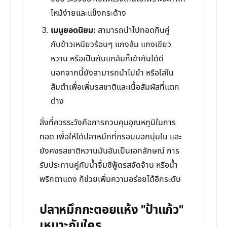
ไหม้ง่ายและแข็งกระด้าง
เมนูยอดนิยม:
สามารถนำไปทอดกินคู่
กับข้าวเหนียวร้อนๆ แกงส้ม แกงเขียว
หวาน หรือเป็นกับแกล้มก็เข้ากันได้ดี
นอกจากนี้ยังสามารถนำไปยำ หรือใส่ใน
ส้มตำเพื่อเพิ่มรสชาติและเนื้อสัมผัสที่แตก
ต่าง
สิ่งที่ควรระวังคือการควบคุมอุณหภูมิในการ
ทอด เพื่อให้ได้ปลาหมึกที่กรอบนอกนุ่มใน และ
ยังคงรสชาติหวานมันอันเป็นเอกลักษณ์ การ
รับประทานคู่กับน้ำจิ้มซีฟู้ดรสจัดจ้าน หรือน้ำ
พริกตาแดง ก็ช่วยเพิ่มความอร่อยได้อีกระดับ
ปลาหมึกกะตอยแห้ง "ป้าแก้ว"
เหมาะกับใคร