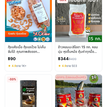
-33%
กุ้งแห้งเนื้อ กุ้งแชบ๊วย ไม่เค็ม
ข้าวหอมมะลิโอชา 15 กก. หอม
จัมโบ้: คุณภาพส่งออก
นุ่ม หุงขึ้นหม้อ คุ้มค่าทุกมื้อ
มาตรฐานระดับสากล
อาหาร
฿90
฿344
฿499
★ 4.9
ขาย 1K+
★ 4.9
ขาย 503
-33%