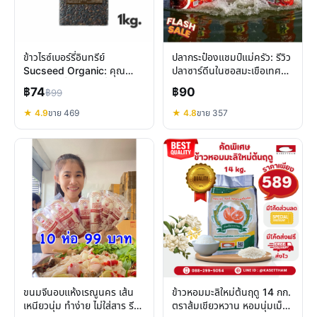
ข้าวไรซ์เบอร์รี่อินทรีย์
ปลากระป๋องแชมป์แม่ครัว: รีวิว
Sucseed Organic: คุณ
ปลาซาร์ดีนในซอสมะเขือเทศ
ประโยชน์เพื่อสุขภาพที่ดีกว่า
เก็บได้นาน 3 ปี
฿74
฿90
฿99
★ 4.9
ขาย 469
★ 4.8
ขาย 357
ขนมจีนอบแห้งเรณูนคร เส้น
ข้าวหอมมะลิใหม่ต้นฤดู 14 กก.
เหนียวนุ่ม ทำง่าย ไม่ใส่สาร รีวิว
ตราส้มเขียวหวาน หอมนุ่มเม็ด