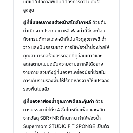
แม้แต่ในโอกาสพิเศษที่ต้องการความมั่นใจ
สูงสุด
ผู้ที่ชื่นชอบการแต่งหน้าสไตล์เกาหลี
ด้วยต้น
กำเนิดจากประเทศเกาหลี ฟองน้ำนี้จึงสะท้อน
ถึงเทรนด์การแต่งหน้าที่เน้นผิวดูสุขภาพดี ฉ่ำ
วาว และเป็นธรรมชาติ การใช้ฟองน้ำนี้จะช่วยให้
คุณสามารถสร้างสรรค์ลุคที่ดูอ่อนเยาว์และ
สดใสตามแบบฉบับความงามเกาหลีได้อย่าง
ง่ายดาย รวมถึงผู้ที่มองหาเครื่องมือที่ช่วยใน
การเก็บงานรองพื้นให้ไร้ที่ติหลังจากใช้แปรงลง
รองพื้นไปแล้ว
ผู้ที่มองหาฟองน้ำคุณภาพดีและคุ้มค่า
ด้วย
การบรรจุมาให้ถึง 4 ชิ้นในหนึ่งแพ็ค และผลิต
จากวัสดุ SBR+NR ที่ทนทาน ทำให้ฟองน้ำ
Supermom STUDIO FIT SPONGE เป็นตัว