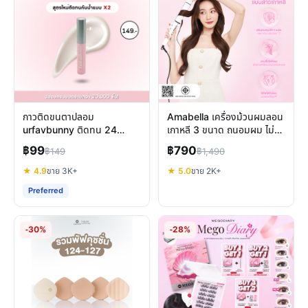
กาวติดขนตาปลอม
Amabella เครื่องม้วนผมลอน
urfavbunny ติดทน 24
เกาหลี 3 ขนาด ถนอมผม ไม่ชี้
ชั่วโมง แห้งไว กันน้ำ ไม่หลุด
ฟู มี มอก.
฿99
฿790
฿149
฿1,490
★ 4.9
ขาย 3K+
★ 5.0
ขาย 2K+
Preferred
-30%
-28%