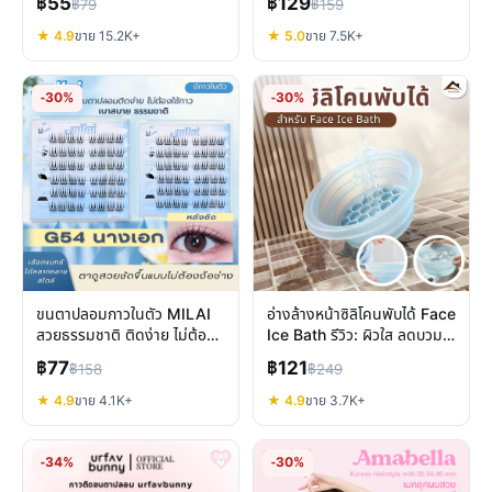
฿55
฿129
฿79
฿159
★ 4.9
ขาย 15.2K+
★ 5.0
ขาย 7.5K+
-30%
-30%
ขนตาปลอมกาวในตัว MILAI
อ่างล้างหน้าซิลิโคนพับได้ Face
สวยธรรมชาติ ติดง่าย ไม่ต้อง
Ice Bath รีวิว: ผิวใส ลดบวม
ง้อกาวเพิ่ม
พกพาง่าย
฿77
฿121
฿158
฿249
★ 4.9
ขาย 4.1K+
★ 4.9
ขาย 3.7K+
-34%
-30%