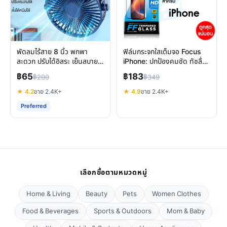
พัดลมไร้สาย 8 นิ้ว พกพา
ฟิล์มกระจกใสเต็มจอ Focus
สะดวก ปรับได้อิสระ เย็นสบาย
iPhone: ปกป้องคมชัด ทัชลื่น
ทุกที่
ทุกรุ่น
฿65
฿183
฿200
฿349
★ 4.2
ขาย 2.4K+
★ 4.9
ขาย 2.4K+
Preferred
เลือกซื้อตามหมวดหมู่
Home & Living
Beauty
Pets
Women Clothes
Food & Beverages
Sports & Outdoors
Mom & Baby