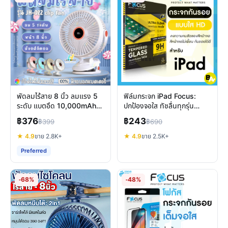
พัดลมไร้สาย 8 นิ้ว ลมแรง 5
ฟิล์มกระจก iPad Focus:
ระดับ แบตอึด 10,000mAh
ปกป้องจอใส ทัชลื่นทุกรุ่น
หนีบ/ตั้งโต๊ะ เงียบ
ทนทาน 9H
฿376
฿243
฿399
฿690
★ 4.9
ขาย 2.8K+
★ 4.9
ขาย 2.5K+
Preferred
-68%
-48%