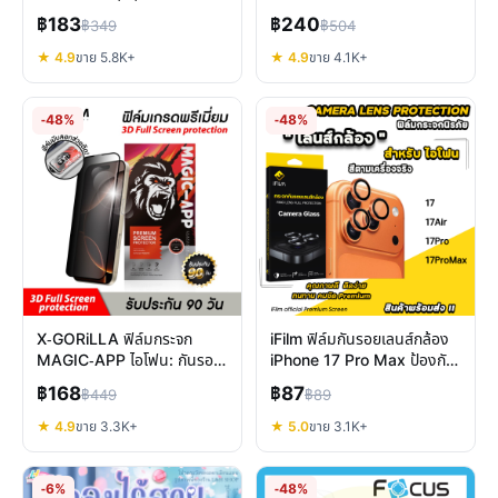
LED แบต 4000mAh คลาย
฿183
฿240
฿349
฿504
ร้อนได้ทุกที่
★ 4.9
ขาย 5.8K+
★ 4.9
ขาย 4.1K+
-48%
-48%
X-GORiLLA ฟิล์มกระจก
iFilm ฟิล์มกันรอยเลนส์กล้อง
MAGIC-APP ไอโฟน: กันรอย
iPhone 17 Pro Max ป้องกัน
กันเสือก ติดตั้งง่าย
ถ่ายรูปคมชัด
฿168
฿87
฿449
฿89
★ 4.9
ขาย 3.3K+
★ 5.0
ขาย 3.1K+
-6%
-48%