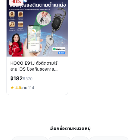
-63%
HOCO E91J ตัวติดตามไร้
สาย iOS ป้องกันของหาย
ขนาดเล็ก แบตทน คุ้มค่า
฿182
฿370
★ 4.9
ขาย 114
เลือกซื้อตามหมวดหมู่