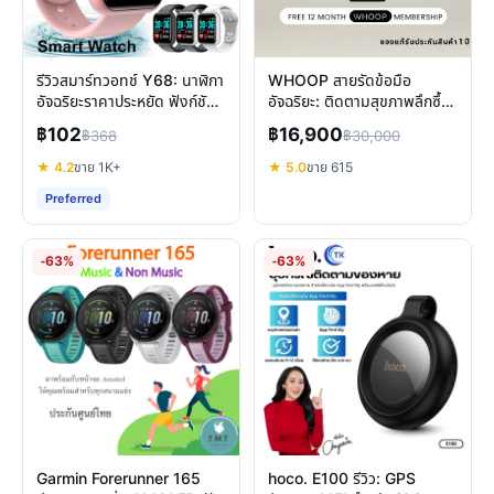
รีวิวสมาร์ทวอทช์ Y68: นาฬิกา
WHOOP สายรัดข้อมือ
อัจฉริยะราคาประหยัด ฟังก์ชัน
อัจฉริยะ: ติดตามสุขภาพลึกซึ้ง
ครบจบในเรือนเดียว
เลือกให้เหมาะกับคุณ
฿102
฿16,900
฿368
฿30,000
★ 4.2
ขาย 1K+
★ 5.0
ขาย 615
Preferred
-63%
-63%
Garmin Forerunner 165
hoco. E100 รีวิว: GPS