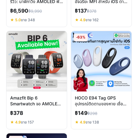
รีวิว: นาฬิกาวิ่ง AMOLED ฟัง
อัจฉริยะ MFI สำหรับ iOS ตาม
ก์ชั่นครบสำหรับนักวิ่ง
ของหายได้ง่ายๆ คุ้มค่า
฿6,590
฿137
฿9,990
฿378
★ 5.0
ขาย 348
★ 4.9
ขาย 162
-63%
Amazfit Bip 6
HOCO E94 Tag GPS
Smartwatch จอ AMOLED
อุปกรณ์ติดตามของหาย เชื่อม
ใหญ่ แบตอึด GPS ในตัว วัด
Find My ไม่ต้องลงแอปเพิ่ม
฿378
฿149
฿298
สุขภาพครบ
★ 4.9
ขาย 157
★ 4.9
ขาย 138