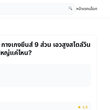
หน้าแรก
บล็อก
🔍
 กางเกงยีนส์ 9 ส่วน เอวสูงสไตล์วิน
์ใหญ่แค่ไหน?
★ 4.8