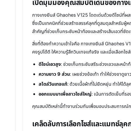
เปิดมุมมองคุณสมบัติเด่นของกาง
กางเกงยีนส์ Ghaohes V125 โดดเด่นด้วยดีไซน์ที่ผส
ซึ่งเป็นเทคนิคที่ช่วยสร้างสรรค์ลุคที่ดูสมดุลสำหรับ
สำคัญที่ช่วยเก็บกระชับหน้าท้องและสร้างเส้นเอวที่ชัดเจน
สิ่งที่ต้องทำความเข้าใจคือ กางเกงยีนส์ Ghaohes V125 ส
คงรูปได้ดี ให้ความรู้สึกวินเทจแท้จริง และเมื่อเลือกไซ
ดีไซน์เอวสูง
: ช่วยเก็บกระชับสรีระช่วงเอวและหน้าท้อ
ความยาว 9 ส่วน
: เผยช่วงข้อเท้า ทำให้ช่วงขาดูยาว
สไตล์วินเทจแท้
: ด้วยเนื้อผ้าที่ไม่ยืดหยุ่น ทำให
ออกแบบมาเพื่อสาวไซส์ใหญ่
: เน้นการตัดเย็บที่รอ
คุณสมบัติเหล่านี้ทำงานร่วมกันเพื่อมอบประสบการณ์การสว
เคล็ดลับการเลือกไซส์และแมทช์ลุ