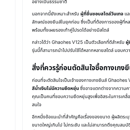
อย่างเป็นธรรมชาติ
นอกจากนี้ยังเหมาะสำหรับ
ผู้ที่ชื่นชอบสไตล์วินเทจ
และ
ลักษณ์ของยีนส์ในยุคก่อน ซึ่งเป็นที่ต้องการของผู้ที
พร้อมทั้งเผยรองเท้าคู่โปรดได้อย่างมีสไตล์
กล่าวได้ว่า Ghaohes V125 เป็นตัวเลือกที่ดีสำหรับ
ผู
รุ่นนี้ก็สามารถนำไปปรับใช้ได้หลากหลายสไตล์ มอบความ
สิ่งที่ควรรู้ก่อนตัดสินใจซื้อกางเ
ก่อนที่จะตัดสินใจเป็นเจ้าของกางเกงยีนส์ Ghaohes V
สีน้ำเงินไม่มีความยืดหยุ่น
ซึ่งอาจแตกต่างจากความคาดห
คุณเป็นคนที่ชอบความยืดหยุ่นสูงเพื่ออิสระในการเคลื่อน
สนใจ
อีกหนึ่งข้อแนะนำที่สำคัญคือเรื่องของขนาด ผู้ผลิตร
ขนาดใหญ่เกินไป ไม่กระชับ และไม่สามารถดึงคุณสมบั