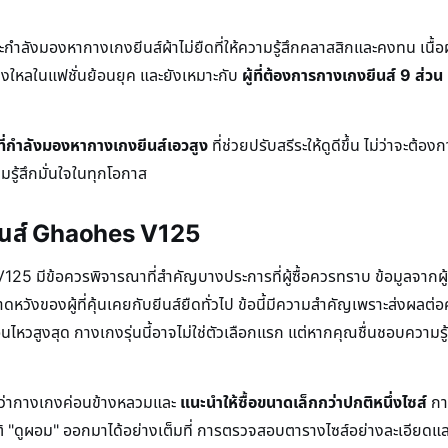
กำลังมองหากางเกงยีนส์ผ้าไม่ยืดที่ให้ความรู้สึกคลาสสิกและคงทน เนื้อผ้
่หลงใหลในแฟชั่นย้อนยุค และยังเหมาะกับ
ผู้ที่ต้องการกางเกงยีนส์ 9 ส่วน
้ที่กำลังมองหากางเกงยีนส์เอวสูง
ที่ช่วยปรับสรีระให้ดูดีขึ้น ไม่ว่าจะต้
รู้สึกมั่นใจในทุกโอกาส
กงยีนส์ Ghaohes V125
125 มีข้อควรพิจารณาที่สำคัญบางประการที่ผู้ซื้อควรทราบ ข้อมูลจากผู้
วังของผู้ที่คุ้นเคยกับยีนส์ยืดทั่วไป ข้อนี้มีความสำคัญเพราะส่งผลต
ไหวสูงสุด กางเกงรุ่นนี้อาจไม่ใช่ตัวเลือกแรก แต่หากคุณชื่นชอบความรู้สึ
ะบุว่ากางเกงค่อนข้างหลวมและ
แนะนำให้ซื้อขนาดเล็กกว่าปกติหนึ่งไซส์
การ
ติ "ดูผอม" ออกมาได้อย่างเต็มที่ การตรวจสอบตารางไซส์อย่างละเอียด