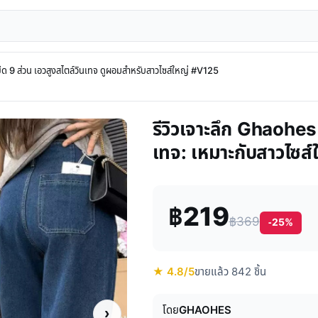
9 ส่วน เอวสูงสไตล์วินเทจ ดูผอมสำหรับสาวไซส์ใหญ่ #V125
รีวิวเจาะลึก Ghaohes
เทจ: เหมาะกับสาวไซส
฿219
฿369
-25%
★ 4.8/5
ขายแล้ว 842 ชิ้น
โดย
GHAOHES
›