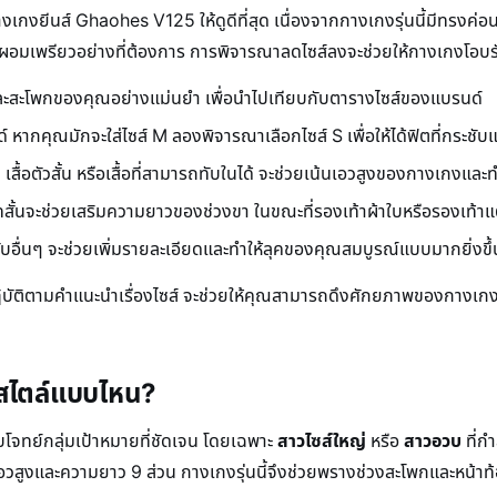
กงยีนส์ Ghaohes V125 ให้ดูดีที่สุด เนื่องจากกางเกงรุ่นนี้มีทรงค่อน
างให้ดูผอมเพรียวอย่างที่ต้องการ การพิจารณาลดไซส์ลงจะช่วยให้กางเกงโอบร
วและสะโพกของคุณอย่างแม่นยำ เพื่อนำไปเทียบกับตารางไซส์ของแบรนด์
ากคุณมักจะใส่ไซส์ M ลองพิจารณาเลือกไซส์ S เพื่อให้ได้ฟิตที่กระชับแล
ป เสื้อตัวสั้น หรือเสื้อที่สามารถทับในได้ จะช่วยเน้นเอวสูงของกางเกงและท
บูทสั้นจะช่วยเสริมความยาวของช่วงขา ในขณะที่รองเท้าผ้าใบหรือรองเท้
ระดับอื่นๆ จะช่วยเพิ่มรายละเอียดและทำให้ลุคของคุณสมบูรณ์แบบมากยิ่งขึ้
บัติตามคำแนะนำเรื่องไซส์ จะช่วยให้คุณสามารถดึงศักยภาพของกางเกงยีนส์
สไตล์แบบไหน?
จทย์กลุ่มเป้าหมายที่ชัดเจน โดยเฉพาะ
สาวไซส์ใหญ่
หรือ
สาวอวบ
ที่กำ
ซน์เอวสูงและความยาว 9 ส่วน กางเกงรุ่นนี้จึงช่วยพรางช่วงสะโพกและหน้าท