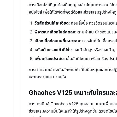
การเลือกไซส์ที่ถูกต้องคือกุญแจสำคัญในการสวมใส่กางเ
หนึ่งไซส์ เพื่อให้ได้ฟิตที่พอดีตัวและช่วยเสริมรูปร่
วัดสัดส่วนให้ละเอียด
: ก่อนสั่งซื้อ ควรวัดรอบเอ
พิจารณาเลือกไซส์ลดลง
: ตามคำแนะนำของแบรนด์ ห
เลือกเสื้อท่อนบนที่เหมาะสม
: การจับคู่กับเสื้อครอ
เสริมด้วยรองเท้าที่ใช่
: รองเท้าส้นสูงหรือรองเท้า
เพิ่มเครื่องประดับ
: เข็มขัดดีไซน์เก๋ หรือเครื่องป
การทำความเข้าใจกับลักษณะผ้าที่ไม่ยืดหยุ่นและการปฏิ
หลากหลายและน่าสนใจ
Ghaohes V125 เหมาะกับใครและ
กางเกงยีนส์ Ghaohes V125 ถูกออกแบบมาเพื่อตอบโ
ช่วยเสริมความมั่นใจและทำให้รูปร่างดูดีขึ้น ด้วยดีไ