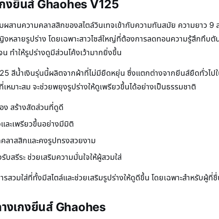
เกงยีนส์ Ghaohes V125
มผสานความคลาสสิกของสไตล์วินเทจเข้ากับความทันสมัย ความยาว 9 ส่วน
ผู้หญิงหลายรูปร่าง โดยเฉพาะสาวไซส์ใหญ่ที่ต้องการลดทอนความรู้สึกทึบ
 ทำให้รูปร่างดูมีส่วนโค้งเว้ามากยิ่งขึ้น
ีน้ำเงินรุ่นนี้ผลิตจากผ้าที่ไม่มียืดหยุ่น ซึ่งแตกต่างจากยีนส์ยืดทั่วไปใ
ส์ที่เหมาะสม จะช่วยพยุงรูปร่างให้ดูเพรียวขึ้นได้อย่างเป็นธรรมชาติ
ง สร้างสัดส่วนที่ดูดี
และเพรียวขึ้นอย่างมีมิติ
้ได้ลุคคลาสสิกและคงรูปทรงสวยงาม
งรับสรีระ ช่วยเสริมความมั่นใจให้ผู้สวมใส่
มใส่ที่ทั้งมีสไตล์และช่วยเสริมรูปร่างให้ดูดีขึ้น โดยเฉพาะสำหรับผู้ที่
คกางเกงยีนส์ Ghaohes