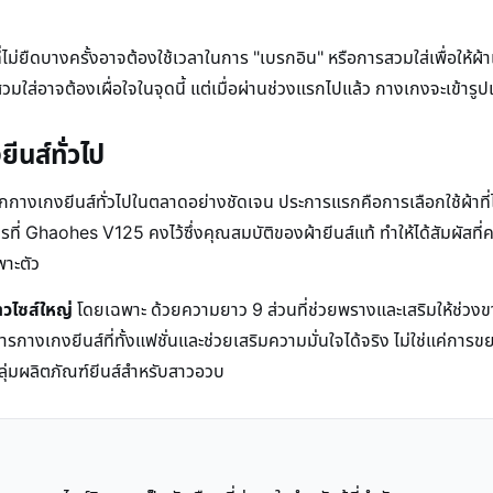
าที่ไม่ยืดบางครั้งอาจต้องใช้เวลาในการ "เบรกอิน" หรือการสวมใส่เพื่อให้ผ้
ที่สวมใส่อาจต้องเผื่อใจในจุดนี้ แต่เมื่อผ่านช่วงแรกไปแล้ว กางเกงจะเ
ีนส์ทั่วไป
งเกงยีนส์ทั่วไปในตลาดอย่างชัดเจน ประการแรกคือการเลือกใช้ผ้าที่ไม่ย
ที่ Ghaohes V125 คงไว้ซึ่งคุณสมบัติของผ้ายีนส์แท้ ทำให้ได้สัมผัสที่คลาส
พาะตัว
าวไซส์ใหญ่
โดยเฉพาะ ด้วยความยาว 9 ส่วนที่ช่วยพรางและเสริมให้ช่วงขาดู
กางเกงยีนส์ที่ทั้งแฟชั่นและช่วยเสริมความมั่นใจได้จริง ไม่ใช่แค่กา
ุ่มผลิตภัณฑ์ยีนส์สำหรับสาวอวบ