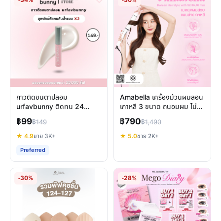
-34%
-30%
กาวติดขนตาปลอม
Amabella เครื่องม้วนผมลอน
urfavbunny ติดทน 24
เกาหลี 3 ขนาด ถนอมผม ไม่ชี้
ชั่วโมง แห้งไว กันน้ำ ไม่หลุด
ฟู มี มอก.
฿99
฿790
฿149
฿1,490
★ 4.9
ขาย 3K+
★ 5.0
ขาย 2K+
Preferred
-30%
-28%