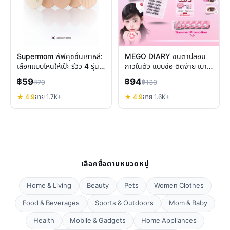
Supermom พัฟคุชชั่นเกาหลี:
MEGO DIARY ขนตาปลอม
เลือกแบบไหนให้เป๊ะ รีวิว 4 รุ่น
กาวในตัว แบบช่อ ติดง่าย เบา
ยอดนิยม
สบาย ทรงสวย ดูเป็นธรรมชาติ
฿59
฿94
฿79
฿130
★ 4.9
ขาย 1.7K+
★ 4.9
ขาย 1.6K+
เลือกซื้อตามหมวดหมู่
Home & Living
Beauty
Pets
Women Clothes
Food & Beverages
Sports & Outdoors
Mom & Baby
Health
Mobile & Gadgets
Home Appliances