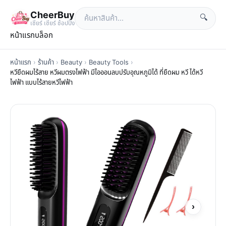
CheerBuy
🔍
เซียร์ เซียร์ ช้อปปิ้ง
หน้าแรก
บล็อก
หน้าแรก
›
ร้านค้า
›
Beauty
›
Beauty Tools
›
หวียืดผมไร้สาย หวีผมตรงไฟฟ้า มีไอออนลบปรับอุณหภูมิได้ ที่ยืดผม หวี ได้หวี
ไฟฟ้า แบบไร้สายหวีไฟฟ้า
›