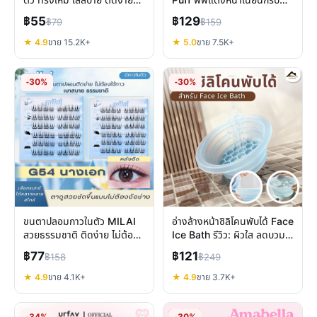
ตัว ทรงใหม่ ใส่สบาย ติดง่าย
Puff พัฟแต่งหน้าเนียนกริบ
ถอดไม่ดึง
นุ่มฟู ลงรองพื้นสวย
฿55
฿129
฿79
฿159
★ 4.9
ขาย 15.2K+
★ 5.0
ขาย 7.5K+
-30%
-30%
ขนตาปลอมกาวในตัว MILAI
อ่างล้างหน้าซิลิโคนพับได้ Face
สวยธรรมชาติ ติดง่าย ไม่ต้อง
Ice Bath รีวิว: ผิวใส ลดบวม
ง้อกาวเพิ่ม
พกพาง่าย
฿77
฿121
฿158
฿249
★ 4.9
ขาย 4.1K+
★ 4.9
ขาย 3.7K+