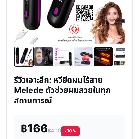
รีวิวเจาะลึก: หวียืดผมไร้สาย
Melede ตัวช่วยผมสวยในทุก
สถานการณ์
฿166
฿400
-30%