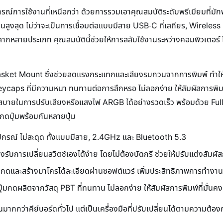
ใช้งานที่เหนือกว่า ด้วยการรวมเอาคุณสมบัติระดับพรีเมียมที่มักพบใ
่นสูงสุด ไม่ว่าจะเป็นการเชื่อมต่อแบบมีสาย USB-C ที่เสถียร, Wirele
ลายประเภท คุณสมบัตินี้ช่วยให้การสลับใช้งานระหว่างคอมพิวเตอร์ โน้
et Mount ซึ่งช่วยลดแรงกระแทกและเสียงรบกวนจากการพิมพ์ ทำให้สัมผ
caps ที่มีความหนา ทนทานต่อการสึกหรอ ไม่ลอกง่าย ให้สัมผัสการพิมพ์ท
วกสบายในการปรับเสียงหรือแสงไฟ ARGB ได้อย่างรวดเร็ว พร้อมด้วย Full
กดปุ่มพร้อมกันหลายปุ่ม
กรณ์ ไม่สะดุด ทั้งแบบมีสาย, 2.4GHz และ Bluetooth 5.3
ารเปลี่ยนสวิตช์เองได้ง่าย โดยไม่ต้องบัดกรี ช่วยให้ปรับแต่งสัมผัส
กดและสร้างมาโครได้ละเอียดผ่านซอฟต์แวร์ เพิ่มประสิทธิภาพการทำงาน
กดผลิตจากวัสดุ PBT ที่ทนทาน ไม่ลอกง่าย ให้สัมผัสการพิมพ์ที่มั่น
กกว่าคีย์บอร์ดทั่วไป แต่เป็นเครื่องมือที่ปรับเปลี่ยนได้ตามความต้อง