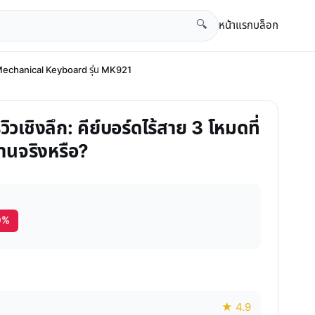
หน้าแรก
บล็อก
🔍
มด Mechanical Keyboard รุ่น MK921
ชิงลึก: คีย์บอร์ดไร้สาย 3 โหมดที่
านจริงหรือ?
0%
★ 4.9