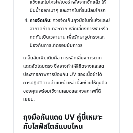
แข็งและไมโครไฟเบอร์ หลังจากซักแล้ว ให้
บีบน้ำออกเบาๆ และตากในที่ร่มมีลมโกรก
การจัดเก็บ
: ควรจัดเก็บถุงมือในที่แห้งและมี
อากาศถ่ายเทสะดวก หลีกเลี่ยงการพับหรือ
กดทับเป็นเวลานาน เพื่อรักษารูปทรงและ
ป้องกันการเกิดรอยยับถาวร
เคล็ดลับเพิ่มเติมคือ การหลีกเลี่ยงการตาก
แดดจัดโดยตรง ซึ่งอาจทำให้สีซีดจางและลด
ประสิทธิภาพการป้องกัน UV ของเนื้อผ้าได้
การปฏิบัติตามคำแนะนำเหล่านี้จะช่วยให้ถุงมือ
ของคุณพร้อมใช้งานเสมอและคงสภาพที่ดี
เยี่ยม.
ถุงมือกันแดด UV คู่นี้เหมาะ
กับไลฟ์สไตล์แบบไหน