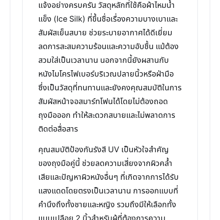
แจ้งอย่างครบครัน วัสดุหลักที่ใช้คือผ้าไหมน้ำ
แข็ง (Ice Silk) ที่ขึ้นชื่อเรื่องความบางเบาและ
สัมผัสเย็นสบาย ช่วยระบายอากาศได้ดีเยี่ยม
ลดการสะสมความร้อนและความอับชื้น แม้ต้อง
สวมใส่เป็นเวลานาน นอกจากนี้ยังผสานกับ
หนังไมโครไฟเบอร์บริเวณปลายนิ้วหรือฝ่ามือ
ซึ่งเป็นวัสดุที่ทนทานและยังคงคุณสมบัติในการ
สัมผัสหน้าจอสมาร์ทโฟนได้โดยไม่ต้องถอด
ถุงมือออก ทำให้สะดวกสบายและไม่พลาดการ
ติดต่อสื่อสาร
คุณสมบัติป้องกันรังสี UV เป็นหัวใจสำคัญ
ของถุงมือคู่นี้ ช่วยลดความเสี่ยงจากผิวคล้ำ
เสียและปัญหาผิวหนังอื่นๆ ที่เกิดจากการได้รับ
แสงแดดโดยตรงเป็นเวลานาน การออกแบบที่
คำนึงถึงทั้งชายและหญิง รวมถึงมีให้เลือกทั้ง
แบบเปลือย 2 นิ้วสำหรับผู้ที่ต้องการความ