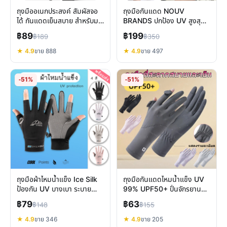
ถุงมืออเนกประสงค์ สัมผัสจอ
ถุงมือกันแดด NOUV
ได้ กันแดดเย็นสบาย สำหรับมอ
BRANDS ปกป้อง UV สูงสุด
ไซค์ ปั่นจักรยาน
UPF50+ ใส่สบาย ระบาย
฿89
฿199
฿189
฿350
อากาศดี
★ 4.9
ขาย 888
★ 4.9
ขาย 497
-51%
-51%
ถุงมือผ้าไหมน้ำแข็ง Ice Silk
ถุงมือกันแดดไหมน้ำแข็ง UV
ป้องกัน UV บางเบา ระบาย
99% UPF50+ ปั่นจักรยาน
อากาศ ขับรถ ตกปลา
และกิจกรรมกลางแจ้ง
฿79
฿63
฿148
฿155
★ 4.9
ขาย 346
★ 4.9
ขาย 205