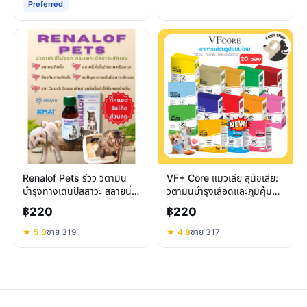
Preferred
Renalof Pets รีวิว วิตามิน
VF+ Core แมวเลีย สุนัขเลีย:
บำรุงทางเดินปัสสาวะ สลายนิ่ว
วิตามินบำรุงเลือดและภูมิคุ้มกัน
ลดการกลับมาเกิดซ้ำ
ครบวงจร
฿220
฿220
★ 5.0
ขาย 319
★ 4.8
ขาย 317