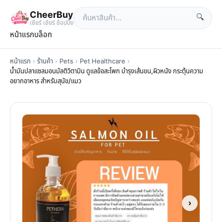
CheerBuy
🔍
เซียร์ เซียร์ ช้อปปิ้ง
หน้าแรก
บล็อก
หน้าแรก
›
ร้านค้า
›
Pets
›
Pet Healthcare
›
น้ำมันปลาแซลมอนมัลติวิตามิน ดูแลข้อสะโพก บำรุงเส้นขน,ผิวหนัง กระตุ้นความ
อยากอาหาร สำหรับสุนัข/แมว
›