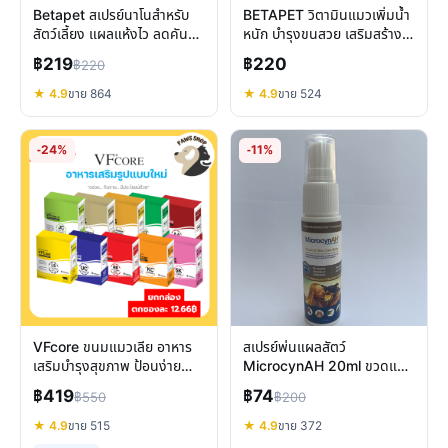
Betapet สเปรย์นาโนสำหรับ
BETAPET วิตามินแมวเพิ่มน้ำ
สัตว์เลี้ยง แผลแห้งไว ลดคัน
หนัก บำรุงขนสวย เสริมสร้าง
บำรุงผิว ปลอดภัย
กล้ามเนื้อ 7 in 1
฿219
฿220
฿220
★ 4.9
ขาย 864
★ 4.9
ขาย 524
-24%
-11%
VFcore ขนมแมวเลีย อาหาร
สเปรย์พ่นแผลสัตว์
เสริมบำรุงสุขภาพ ป้อนง่าย
MicrocynAH 20ml ขวดแบ่ง
สำหรับสุนัขและแมว
ทดลองใช้ ปลอดภัย ฆ่าเชื้อโรค
฿419
฿74
฿550
฿200
★ 4.9
ขาย 515
★ 4.9
ขาย 372