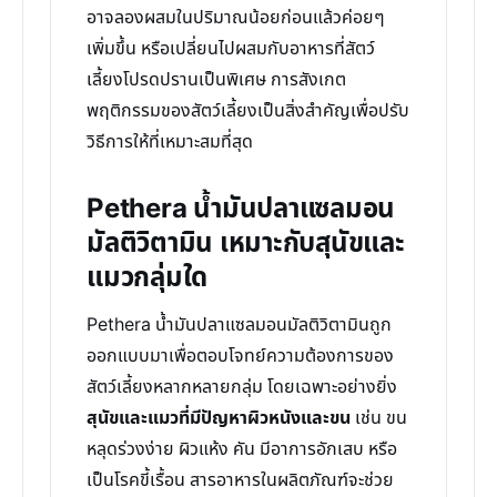
อาจลองผสมในปริมาณน้อยก่อนแล้วค่อยๆ
เพิ่มขึ้น หรือเปลี่ยนไปผสมกับอาหารที่สัตว์
เลี้ยงโปรดปรานเป็นพิเศษ การสังเกต
พฤติกรรมของสัตว์เลี้ยงเป็นสิ่งสำคัญเพื่อปรับ
วิธีการให้ที่เหมาะสมที่สุด
Pethera น้ำมันปลาแซลมอน
มัลติวิตามิน เหมาะกับสุนัขและ
แมวกลุ่มใด
Pethera น้ำมันปลาแซลมอนมัลติวิตามินถูก
ออกแบบมาเพื่อตอบโจทย์ความต้องการของ
สัตว์เลี้ยงหลากหลายกลุ่ม โดยเฉพาะอย่างยิ่ง
สุนัขและแมวที่มีปัญหาผิวหนังและขน
เช่น ขน
หลุดร่วงง่าย ผิวแห้ง คัน มีอาการอักเสบ หรือ
เป็นโรคขี้เรื้อน สารอาหารในผลิตภัณฑ์จะช่วย