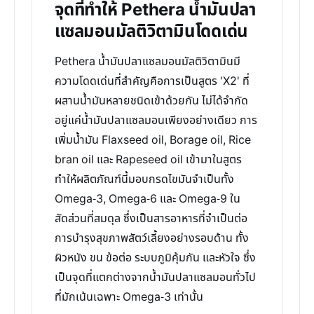
จุดที่ทำให้ Pethera น้ำมันปลา
แซลมอนมัลติวิตามินโดดเด่น
Pethera น้ำมันปลาแซลมอนมัลติวิตามินมี
ความโดดเด่นที่สำคัญคือการเป็นสูตร 'X2' ที่
ผสานน้ำมันหลายชนิดเข้าด้วยกัน ไม่ได้จำกัด
อยู่แค่น้ำมันปลาแซลมอนเพียงอย่างเดียว การ
เพิ่มน้ำมัน Flaxseed oil, Borage oil, Rice
bran oil และ Rapeseed oil เข้ามาในสูตร
ทำให้ผลิตภัณฑ์นี้มอบกรดไขมันจำเป็นทั้ง
Omega-3, Omega-6 และ Omega-9 ใน
สัดส่วนที่สมดุล ซึ่งเป็นสารอาหารที่จำเป็นต่อ
การบำรุงสุขภาพสัตว์เลี้ยงอย่างรอบด้าน ทั้ง
ผิวหนัง ขน ข้อต่อ ระบบภูมิคุ้มกัน และหัวใจ ซึ่ง
เป็นจุดที่แตกต่างจากน้ำมันปลาแซลมอนทั่วไป
ที่มักเน้นเฉพาะ Omega-3 เท่านั้น