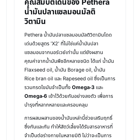
คุณสมบัติเด่นของ Pethera
น้ำมันปลาแซลมอนมัลติ
วิตามิน
Pethera น้ำมันปลาแซลมอนมัลติวิตามินโดด
เด่นด้วยสูตร 'X2' ที่ไม่ใช่แค่น้ำมันปลา
แซลมอนจากนอร์เวย์เท่านั้น แต่ยังผสาน
คุณค่าจากน้ำมันพืชอีกหลายชนิด ได้แก่ น้ำมัน
Flaxseed oil, น้ำมัน Borage oil, น้ำมัน
Rice bran oil และ Rapeseed oil ซึ่งเป็นการ
รวมกรดไขมันจำเป็นทั้ง
Omega-3
และ
Omega-6
เข้าไว้ด้วยกันอย่างลงตัว เพื่อการ
บำรุงที่หลากหลายและครอบคลุม
การผสมผสานของน้ำมันเหล่านี้ช่วยเสริมฤทธิ์
ซึ่งกันและกัน ทำให้สัตว์เลี้ยงได้รับสารอาหารที่
จำเป็นต่อร่างกายในหลายมิติ ไม่ว่าจะเป็นการ