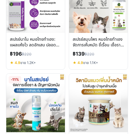
สเปรย์นาโน หมอไทยทำเอง:
สเปรย์สมุนไพร หมอไทยทำเอง
แผลแห้งไว ลดอักเสบ ปลอดภัย
จัดการเห็บหมัด ขี้เรื้อน เชื้อรา
สำหรับสุนัข แมว
สัตว์เลี้ยงปลอดภัย
฿196
฿139
฿220
฿220
★ 4.9
ขาย 1.2K+
★ 4.9
ขาย 1.1K+
-11%