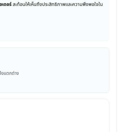
อเดอร์
สะท้อนให้เห็นถึงประสิทธิภาพและความพึงพอใจใน
จึงแตกต่าง