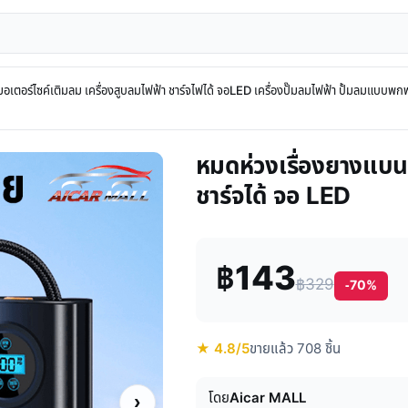
มอเตอร์ไซค์เติมลม เครื่องสูบลมไฟฟ้า ชาร์จไฟได้ จอLED เครื่องปั๊มลมไฟฟ้า ปั้มลมแบบพก
หมดห่วงเรื่องยางแบน:
ชาร์จได้ จอ LED
฿143
฿329
-70%
★ 4.8/5
ขายแล้ว 708 ชิ้น
โดย
Aicar MALL
›