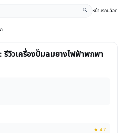
หน้าแรก
บล็อก
🔍
พา
 รีวิวเครื่องปั๊มลมยางไฟฟ้าพกพา
★ 4.7