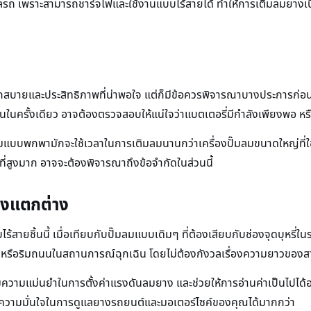
รถ เพราะสามารถชาร์จไฟและใช้งานแบบไร้สายได้ ทำให้การเติมลมยางเป็นเ
กสบายและประสิทธิภาพที่น่าพอใจ แต่ก็มีข้อควรพิจารณาบางประการก่อน
ครั้งเดียว อาจต้องตรวจสอบให้แน่ใจว่าแบตเตอรี่มีกำลังเพียงพอ หรือค
ลมแบบพกพามักจะใช้เวลาในการเติมลมนานกว่าเครื่องปั๊มลมขนาดใหญ่ที่ใช
ี่สูงมาก อาจจะต้องพิจารณาถึงข้อจำกัดในส่วนนี้
จึงแตกต่าง
ยชิ้นนี้ เมื่อเทียบกับปั๊มลมแบบเดิมๆ ที่ต้องเสียบกับช่องจุดบุหรี่ใ
ทำงาน หรือริมถนนในสถานการณ์ฉุกเฉิน โดยไม่ต้องกังวลเรื่องความยาวขอ
่มความแม่นยำในการตั้งค่าแรงดันลมยาง และช่วยให้การอ่านค่าเป็นไปได้อ
วามมั่นใจในการดูแลยางรถยนต์และมอเตอร์ไซค์ของคุณได้มากกว่า