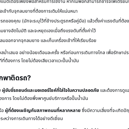
มีแบตเตอรี่เพียงพอสำหรับการใช้งาน หากไม่พอก็สามารถชาร์จไฟเตรียมไว
อเข้ากับจุกลมยางที่ต้องการเติมให้แน่นหนา
ถของคุณ (มักจะระบุไว้ที่ข้างประตูรถหรือคู่มือ) แล้วตั้งค่าแรงดันที่
ยางอัตโนมัติ และจะหยุดเองเมื่อถึงแรงดันที่ตั้งค่าไว้
มลมออกจากจุกลมยาง และเก็บเครื่องเข้าที่ให้เรียบร้อย
ม่ำเสมอ อย่างน้อยเดือนละครั้ง หรือก่อนการเดินทางไกล เพื่อรักษาประ
ี่ต้องการ โดยไม่ต้องเสียเวลาแวะปั๊มน้ำมัน
าพกพาติดรถ?
ับ
ผู้ขับขี่รถยนต์และมอเตอร์ไซค์ที่ใส่ใจในความปลอดภัย
และต้องการดูแ
การ โดยไม่ต้องพึ่งพาศูนย์บริการหรือปั๊มน้ำมัน
ือ
ผู้ที่ต้องเผชิญกับสภาพถนนที่หลากหลาย
ซึ่งมีความเสี่ยงที่จะเกิด
ระหว่างการเดินทางได้อย่างดีเยี่ยม