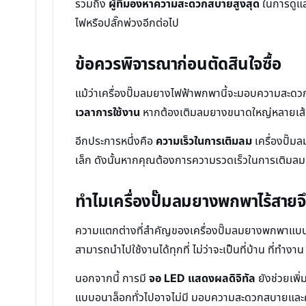
รวมถึง
ผู้ที่มองหาความสะดวกสบายสูงสุด
ในการดูแล
ไฟหรือปลั๊กพ่วงอีกต่อไป
ข้อควรพิจารณาก่อนตัดสินใจซื้อ
แม้ว่าเครื่องปั๊มลมยางไฟฟ้าพกพานี้จะมอบความสะดว
เวลาการใช้งาน
หากต้องเติมลมยางขนาดใหญ่หลายเส้นใน
อีกประการหนึ่งคือ
ความเร็วในการเติมลม
เครื่องปั๊ม
เล็ก ดังนั้นหากคุณต้องการความรวดเร็วในการเติมลมท
ทำไมเครื่องปั๊มลมยางพกพาไร้สาย
ความแตกต่างที่สำคัญของเครื่องปั๊มลมยางพกพาแบบไร้สา
สามารถนำไปใช้งานได้ทุกที่ ไม่ว่าจะเป็นที่บ้าน ที่
นอกจากนี้ การมี
จอ LED แสดงผลดิจิทัล
ยังช่วยเพิ
แบบอนาล็อกทั่วไปอาจไม่มี มอบความสะดวกสบายและค