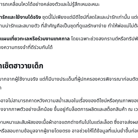
ารถเคลื่อนไหวได้อย่างคล่องตัวและไม่รู้สึกเหนอะหนะ
ารักและใช้งานได้จริง
ชุดนี้ไม่เพียงแต่มีดีไซน์ที่สดใสและน่ารักเท่านั้น 
งความน่ารักและสบายตัว ที่สำคัญคือเป็นชุดที่ดูแลรักษาง่าย ทำให้พ่อแม่ไม่
งแผนเที่ยวทะเลหรือร่วมงานเทศกาล
โดยเฉพาะช่วงสงกรานต์หรือทริปพักผ
ความทรงจำที่ดีร่วมกันได้
ุดเซ็ตฮาวายเด็ก
มากจากผู้ใช้งานจริง แต่ก็มีบางประเด็นที่ผู้ปกครองควรพิจารณาก่อนตัดสิน
ด
ผู้ซื้ออาจไม่สามารถคาดหวังความสม่ำเสมอในเรื่องของดีไซน์หรือคุณภาพข
ต่างจากภาพตัวอย่างเล็กน้อย ขึ้นอยู่กับล็อตการผลิตและสต็อกสินค้า ณ เว
ต่ความหนาและสัมผัสของเนื้อผ้าอาจแตกต่างกันไปในแต่ละล็อต ซึ่งอาจส่ง
 หรือสอบถามข้อมูลจากผู้ขายโดยตรง อาจช่วยให้ได้ข้อมูลที่แม่นยำขึ้นก่อ