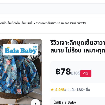
ุดเซ็ตเสื้อเชิ้ตเด็ก เสื้อแขนสั้น+กางเกงขาสั้นฮาวายทะเล สงกรานต์ DXT15
รีวิวเจาะลึกชุดเซ็ตฮาว
สบาย ไม่ร้อน เหมาะทุ
฿78
฿105
-1%
★ 4.9/5
ขายแล้ว 1.8K+ ชิ้น
โดย
Bala Baby
›