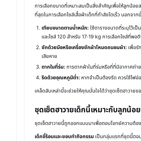
การเลือกขนาดที่เหมาะสมเป็นสิ่งสำคัญเพื่อให้ลูกน้อยส
ที่สุดในการเลือกไซส์เสื้อผ้าเด็กที่กำลังโตเร็ว นอกจา
เทียบขนาดตามน้ำหนัก:
ใช้ตารางขนาดที่ระบุไว้เป
และไซส์ 120 สำหรับ 17-19 kg การเลือกไซส์ที่พอดีจะ
ซักด้วยมือหรือเครื่องซักผ้าโหมดถนอมผ้า:
เพื่อร
เสียหาย
ตากในที่ร่ม:
การตากผ้าในที่ร่มหรือที่ที่มีอากาศ
รีดด้วยอุณหภูมิต่ำ:
หากจำเป็นต้องรีด ควรใช้ไฟอ
เคล็ดลับเหล่านี้จะช่วยให้คุณมั่นใจได้ว่าชุดเซ็ตฮา
ชุดเซ็ตฮาวายเด็กนี้เหมาะกับลูกน้
ชุดเซ็ตฮาวายนี้ถูกออกแบบมาเพื่อตอบโจทย์ความต้องก
เด็กขี้ร้อนและชอบทำกิจกรรม
เป็นกลุ่มแรกที่ชุดนี้ต