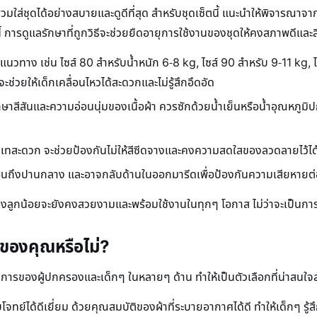
วมใส่ชุดได้อย่างสบายและดูดีที่สุด สำหรับชุดเซ็ตนี้ แนะนำให้พิจารณาจาก
กนี้ การดูแลรักษาที่ถูกวิธีจะช่วยยืดอายุการใช้งานของชุดให้คงสภาพดีและส
็นแนวทาง เช่น ไซส์ 80 สำหรับน้ำหนัก 6-8 kg, ไซส์ 90 สำหรับ 9-11 kg, 
ช่วยให้เด็กเคลื่อนไหวได้สะดวกและไม่รู้สึกอึดอัด
ักษาสีสันและความอ่อนนุ่มของเนื้อผ้า ควรซักด้วยน้ำเย็นหรือน้ำอุณหภูมิ
ถ่ายเทสะดวก จะช่วยป้องกันไม่ให้สีซีดจางและคงความสดใสของลวดลายไว้ไ
่อนถึงปานกลาง และอาจกลับด้านในออกมารีดเพื่อป้องกันความเสียหายต่
วายของลูกน้อยจะยังคงสวยงามและพร้อมใช้งานในทุกๆ โอกาส ไม่ว่าจะเป็นก
อยของคุณหรือไม่?
ารของผู้ปกครองและเด็กๆ ในหลายๆ ด้าน ทำให้เป็นตัวเลือกที่น่าสนใจ
อบโจทย์ได้ดีเยี่ยม ด้วยคุณสมบัติของผ้าที่ระบายอากาศได้ดี ทำให้เด็กๆ 