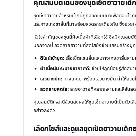
คุณสมบัติเด่นของชุดเซ็ตฮาวายเด็ก
ชุดเซ็ตฮาวายสำหรับเด็กนี้ถูกออกแบบมาเพื่อตอบโจทย
และกางเกงขาสั้นที่มาพร้อมลวดลายเดียวกัน ซึ่งช่วยให
หัวใจสำคัญของชุดนี้คือเนื้อผ้าที่เลือกใช้ ซึ่งมีคุณสม
นอกจากนี้ ลวดลายฮาวายที่สดใสยังช่วยเสริมสร้างบุคลิก
ดีไซน์เข้าชุด:
เสื้อเชิ้ตแขนสั้นและกางเกงขาสั้นลาย
ผ้าเนื้อนุ่ม ระบายอากาศดี:
ช่วยให้ลูกน้อยรู้สึกสบา
เอวยางยืด:
กางเกงมาพร้อมเอวยางยืด ทำให้สวมใส่ง
ลวดลายสดใส:
ลายฮาวายที่หลากหลายและสีสันสดใส
คุณสมบัติเหล่านี้ล้วนส่งผลให้ชุดเซ็ตฮาวายนี้เป็นตั
อย่างลงตัว
เลือกไซส์และดูแลชุดเซ็ตฮาวายเด็กอย