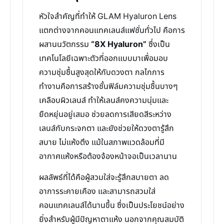
หัวใจสำคัญที่ทำให้ GLAM Hyaluron Lens
แตกต่างจากคอนแทคเลนส์แฟชั่นทั่วไป คือการ
ผสานนวัตกรรม
“8X Hyaluron”
ซึ่งเป็น
เทคโนโลยีเฉพาะตัวที่ออกแบบมาเพื่อมอบ
ความชุ่มชื้นสูงสุดให้กับดวงตา กลไกการ
ทำงานคือการสร้างชั้นฟิล์มความชุ่มชื้นบางๆ
เคลือบผิวเลนส์ ทำให้เลนส์คงความนุ่มและ
ยืดหยุ่นอยู่เสมอ ช่วยลดการเสียดสีระหว่าง
เลนส์กับกระจกตา และยังช่วยให้ดวงตารู้สึก
สบาย ไม่แห้งตึง แม้ในสภาพแวดล้อมที่มี
อากาศแห้งหรือต้องจ้องหน้าจอเป็นเวลานาน
ผลลัพธ์ที่ได้คือผู้สวมใส่จะรู้สึกสบายตา ลด
อาการระคายเคือง และสามารถสวมใส่
คอนแทคเลนส์ได้นานขึ้น ซึ่งเป็นประโยชน์อย่าง
ยิ่งสำหรับผู้มีปัญหาตาแห้ง นอกจากคุณสมบัติ