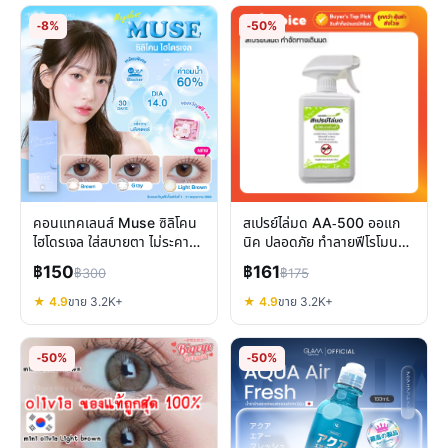
-8%
-50%
คอนแทคเลนส์ Muse ซิลิโคน
สเปรย์ไล่มด AA-500 ออแก
ไฮโดรเจล ใส่สบายตา ไม่ระคาย
นิค ปลอดภัย ทำลายฟีโรโมน
เคือง เลนส์รายเดือน
ป้องกันมดซ้ำ
฿150
฿161
฿300
฿175
★ 4.9
ขาย 3.2K+
★ 4.9
ขาย 3.2K+
-50%
-50%