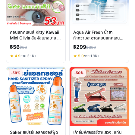
คอนแทคเลนส์ Kitty Kawaii
Aqua Air Fresh น้ำยา
Mini Olivia สัมผัสเบาสบาย ลุ
ทำความสะอาดคอนแทคเลนส์
คธรรมชาติ
ญี่ปุ่น ผสานวิตามินบำรุงตา
฿56
฿299
฿63
฿300
★ 4.9
ขาย 3.1K+
★ 5.0
ขาย 1.9K+
-59%
-50%
Saker สเปรย์แอลกอฮอล์ฟู้ด
เก้าอี้มหัศจรรย์ตาแสวง: แท่น