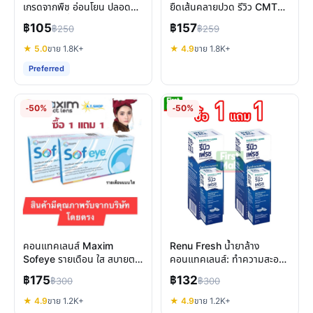
เกรดจากพืช อ่อนโยน ปลอดภัย
ยืดเส้นคลายปวด รีวิว CMTS
มาตรฐานญี่ปุ่น
ของแท้
฿105
฿157
฿250
฿259
★ 5.0
ขาย 1.8K+
★ 4.9
ขาย 1.8K+
Preferred
-50%
-50%
คอนแทคเลนส์ Maxim
Renu Fresh น้ำยาล้าง
Sofeye รายเดือน ใส สบายตา
คอนแทคเลนส์: ทำความสะอาด
ปกป้อง UV แสงสีฟ้า
ล้ำลึก สบายตาเหมือนใหม่
฿175
฿132
฿300
฿300
★ 4.9
ขาย 1.2K+
★ 4.9
ขาย 1.2K+