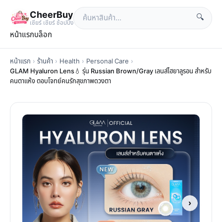
CheerBuy
🔍
เซียร์ เซียร์ ช้อปปิ้ง
หน้าแรก
บล็อก
หน้าแรก
›
ร้านค้า
›
Health
›
Personal Care
›
GLAM Hyaluron Lens💧 รุ่น Russian Brown/Gray เลนส์ไฮยาลูรอน สำหรับ
คนตาแห้ง ตอบโจทย์คนรักสุขภาพดวงตา
›