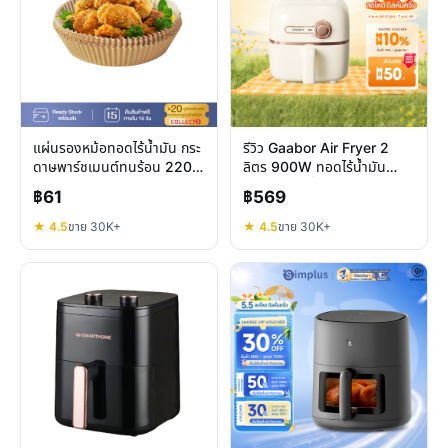
แผ่นรองหม้อทอดไร้น้ำมัน กระ
รีวิว Gaabor Air Fryer 2
ดาษพาร์ชเมนต์ทนร้อน 220
ลิตร 900W ทอดไร้น้ำมัน
องศา คุ้มไหม
ประหยัดพื้นที่จริงไหม
฿61
฿569
★ 4.5
ขาย 30K+
★ 4.5
ขาย 30K+