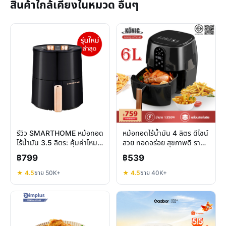
สินค้าใกล้เคียงในหมวด อื่นๆ
รีวิว SMARTHOME หม้อทอด
หม้อทอดไร้น้ำมัน 4 ลิตร ดีไซน์
ไร้น้ำมัน 3.5 ลิตร: คุ้มค่าไหม
สวย ทอดอร่อย สุขภาพดี ราคา
สำหรับครัวยุคใหม่
คุ้มค่า
฿799
฿539
★ 4.5
ขาย 50K+
★ 4.5
ขาย 40K+