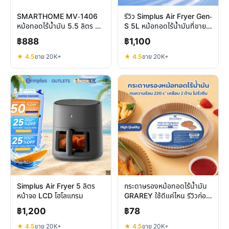
SMARTHOME MV-1406
รีวิว Simplus Air Fryer Gen-
หม้อทอดไร้น้ำมัน 5.5 ลิตร คุ้ม
S 5L หม้อทอดไร้น้ำมันที่ขายดี
ไหมในราคาต่ำกว่าพัน
กว่า 20,000 ชิ้น
฿888
฿1,100
★ 4.5
ขาย 20K+
★ 4.5
ขาย 20K+
Simplus Air Fryer 5 ลิตร
กระดาษรองหม้อทอดไร้น้ำมัน
หน้าจอ LCD โฮโลแกรม
GRAREY ใช้ดีแค่ไหน รีวิวก่อน
ตัดสินใจ
฿1,200
฿78
★ 4.5
ขาย 20K+
★ 4.5
ขาย 20K+