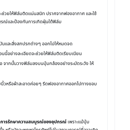
ะช่วยให้ฟิล์มติดแน่นสนิท ปราศจากฟองอากาศ และใช้
รณ์และป้องกันการเกิดฝุ่นใต้ฟิล์ม
ไขมันและสิ่งสกปรกต่างๆ ออกไปให้หมดจด
อนนี้อย่างละเอียดจะช่วยให้ฟิล์มติดเรียบเนียน
 จากนั้นวางฟิล์มลงบนปุ่มกล้องอย่างระมัดระวัง ให้
ปลายนิ้วหรือผ้าสะอาดค่อยๆ รีดฟองอากาศออกไปทางขอบ
้องการรักษาความสมบูรณ์ของอุปกรณ์
เพราะแม้ปุ่ม
ครั้ง หรือมักจะพกพาโทรศัพท์ไปในสถานการณ์ที่อาจเกิด