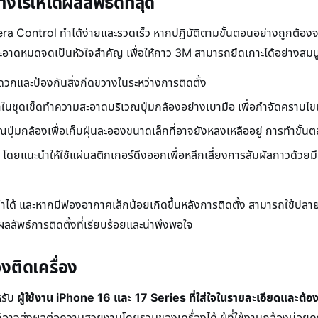
งไรให้ได้ผลลัพธ์ดีที่สุด
a Control ทำได้ง่ายและรวดเร็ว หากปฏิบัติตามขั้นตอนอย่างถูกต้องจ
้สะอาดหมดจดเป็นหัวใจสำคัญ เพื่อให้กาว 3M สามารถยึดเกาะได้อย่างสมบู
สะดวกและป้องกันสิ่งกีดขวางในระหว่างการติดตั้ง
มาในชุดเช็ดทำความสะอาดบริเวณปุ่มกล้องอย่างเบามือ เพื่อกำจัดคราบ
วณปุ่มกล้องเพื่อเก็บฝุ่นละอองขนาดเล็กที่อาจยังหลงเหลืออยู่ การทำขั้นต
ยแนะนำให้ใช้แผ่นสติกเกอร์ดึงออกเพื่อหลีกเลี่ยงการสัมผัสกาวด้วยมือ
จะทำได้ และหากมีฟองอากาศเล็กน้อยเกิดขึ้นหลังการติดตั้ง สามารถใช้
ผลลัพธ์การติดตั้งที่เรียบร้อยและน่าพึงพอใจ
งติดเครื่อง
หรับ
ผู้ใช้งาน iPhone 16 และ 17 Series ที่ใส่ใจในรายละเอียดและต
้ว ก็อาจส่งผลต่อความสวยงามโดยรวมของเครื่องได้ ผู้ที่ใช้งานกล้องบ่อย