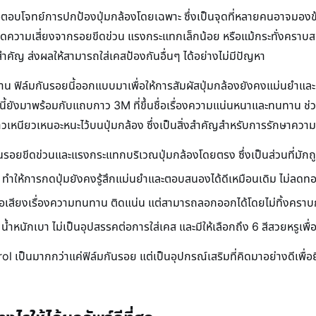
จทย์การปกป้องปุ่มกล้องโดยเฉพาะ ซึ่งเป็นจุดที่หลายคนอาจมองข้าม
วยลดความเสี่ยงจากรอยขีดข่วน แรงกระแทกเล็กน้อย หรือแม้กระทั่งคราบสก
ยสำคัญ ส่งผลให้สามารถใส่เคสป้องกันอื่นๆ ได้อย่างไม่มีปัญหา
 ฟิล์มกันรอยนี้ออกแบบมาเพื่อให้การสัมผัสปุ่มกล้องยังคงแม่นยำและเป
ังมาพร้อมกับแถบกาว 3M ที่ขึ้นชื่อเรื่องความแน่นหนาและทนทาน ช่วยให้
เหนียวเหนอะหนะไว้บนปุ่มกล้อง ซึ่งเป็นสิ่งสำคัญสำหรับการรักษาควา
รอยขีดข่วนและแรงกระแทกบริเวณปุ่มกล้องโดยตรง ซึ่งเป็นส่วนที่มักถู
ทำให้การกดปุ่มยังคงรู้สึกแม่นยำและตอบสนองได้ดีเหมือนเดิม ไม่ลด
ื่อเสียงเรื่องความทนทาน ติดแน่น แต่สามารถลอกออกได้โดยไม่ทิ้งครา
้ำหนักเบา ไม่เป็นอุปสรรคต่อการใส่เคส และมีให้เลือกถึง 6 สีสวยหรูเพื
 เป็นมากกว่าแค่ฟิล์มกันรอย แต่เป็นอุปกรณ์เสริมที่คิดมาอย่างดีเพื