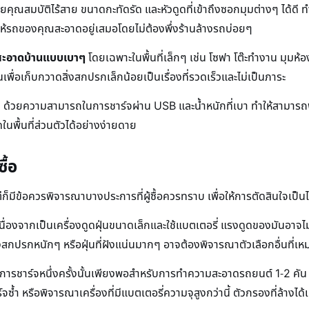
วยคุณสมบัติไร้สาย ขนาดกะทัดรัด และหัวดูดที่เข้าถึงซอกมุมต่างๆ ได้ดี
ยให้รถของคุณสะอาดอยู่เสมอโดยไม่ต้องพึ่งร้านล้างรถบ่อยๆ
มสะอาดบ้านแบบเบาๆ
โดยเฉพาะในพื้นที่เล็กๆ เช่น โซฟา โต๊ะทำงาน มุมห้อง
เพื่อเก็บกวาดสิ่งสกปรกเล็กน้อยเป็นเรื่องที่รวดเร็วและไม่เป็นภาระ
ย
ด้วยความสามารถในการชาร์จผ่าน USB และน้ำหนักที่เบา ทำให้สามารถพ
นพื้นที่ส่วนตัวได้อย่างง่ายดาย
ื้อ
ร แต่ก็มีข้อควรพิจารณาบางประการที่ผู้ซื้อควรทราบ เพื่อให้การตัดสินใ
งจากเป็นเครื่องดูดฝุ่นขนาดเล็กและใช้แบตเตอรี่ แรงดูดของมันอาจไม่เ
กปรกหนักๆ หรือฝุ่นที่ฝังแน่นมากๆ อาจต้องพิจารณาตัวเลือกอื่นที่เห
อการชาร์จหนึ่งครั้งนั้นเพียงพอสำหรับการทำความสะอาดรถยนต์ 1-2 คัน ห
ำ หรือพิจารณาเครื่องที่มีแบตเตอรี่ความจุสูงกว่านี้ ตัวกรองที่ล้างได้