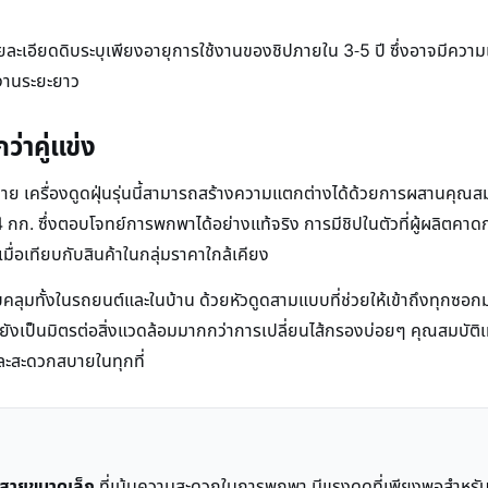
ย
ในรายละเอียดดิบระบุเพียงอายุการใช้งานของชิปภายใน 3-5 ปี ซึ่งอาจมี
้งานระยะยาว
กว่าคู่แข่ง
มาย เครื่องดูดฝุ่นรุ่นนี้สามารถสร้างความแตกต่างได้ด้วยการผสานคุณสมบ
กก. ซึ่งตอบโจทย์การพกพาได้อย่างแท้จริง การมีชิปในตัวที่ผู้ผลิตคาดกา
่อเทียบกับสินค้าในกลุ่มราคาใกล้เคียง
บคลุมทั้งในรถยนต์และในบ้าน ด้วยหัวดูดสามแบบที่ช่วยให้เข้าถึงทุกซ
เป็นมิตรต่อสิ่งแวดล้อมมากกว่าการเปลี่ยนไส้กรองบ่อยๆ คุณสมบัติเหล่านี้ท
ละสะดวกสบายในทุกที่
ไร้สายขนาดเล็ก
ที่เน้นความสะดวกในการพกพา มีแรงดูดที่เพียงพอสำหรับ