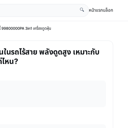
หน้าแรก
บล็อก
🔍
รี่ 99800000PA 3in1 เครื่องดูดฝุ่น
ฝุ่นในรถไร้สาย พลังดูดสูง เหมาะกับ
ค่ไหน?