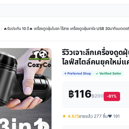
›
🔥รับประกัน 10 ปี🔥 เครื่องดูดฝุ่นในรถ ไร้สาย เครื่องดูดฝุ่นชาร์จ USB 30นาทีแบตเตอ
รีวิวเจาะลึกเครื่องดูด
ไลฟ์สไตล์คนยุคใหม่แ
⭐ Preferred Shop
✓ Verified Seller
฿116
฿299
-61%
★ 4.6/5
ขายแล้ว 277 ชิ้น
♥ 191
›