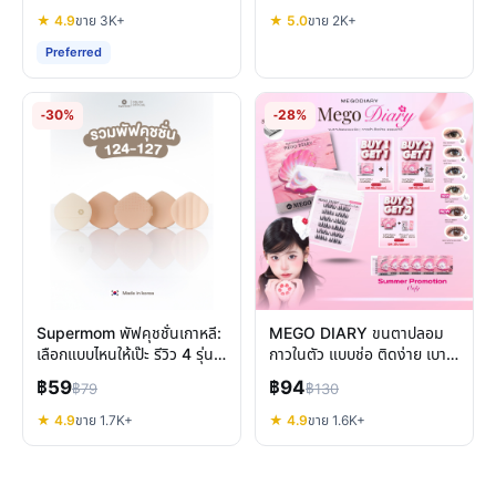
★ 4.9
ขาย 3K+
★ 5.0
ขาย 2K+
Preferred
-30%
-28%
Supermom พัฟคุชชั่นเกาหลี:
MEGO DIARY ขนตาปลอม
เลือกแบบไหนให้เป๊ะ รีวิว 4 รุ่น
กาวในตัว แบบช่อ ติดง่าย เบา
ยอดนิยม
สบาย ทรงสวย ดูเป็นธรรมชาติ
฿59
฿94
฿79
฿130
★ 4.9
ขาย 1.7K+
★ 4.9
ขาย 1.6K+