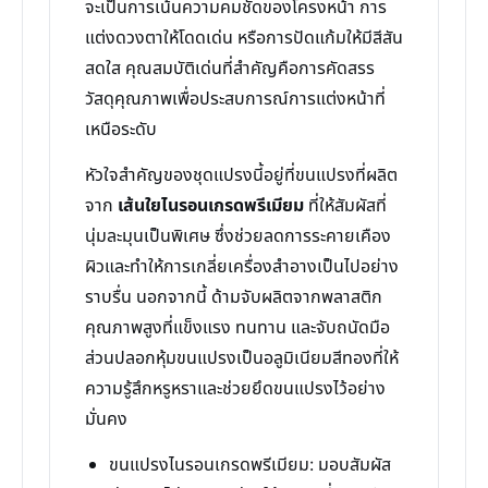
จะเป็นการเน้นความคมชัดของโครงหน้า การ
แต่งดวงตาให้โดดเด่น หรือการปัดแก้มให้มีสีสัน
สดใส คุณสมบัติเด่นที่สำคัญคือการคัดสรร
วัสดุคุณภาพเพื่อประสบการณ์การแต่งหน้าที่
เหนือระดับ
หัวใจสำคัญของชุดแปรงนี้อยู่ที่ขนแปรงที่ผลิต
จาก
เส้นใยไนรอนเกรดพรีเมียม
ที่ให้สัมผัสที่
นุ่มละมุนเป็นพิเศษ ซึ่งช่วยลดการระคายเคือง
ผิวและทำให้การเกลี่ยเครื่องสำอางเป็นไปอย่าง
ราบรื่น นอกจากนี้ ด้ามจับผลิตจากพลาสติก
คุณภาพสูงที่แข็งแรง ทนทาน และจับถนัดมือ
ส่วนปลอกหุ้มขนแปรงเป็นอลูมิเนียมสีทองที่ให้
ความรู้สึกหรูหราและช่วยยึดขนแปรงไว้อย่าง
มั่นคง
ขนแปรงไนรอนเกรดพรีเมียม: มอบสัมผัส