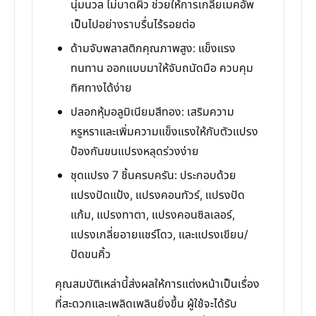
นุ่มนวล ไม่บาดผิว ช่วยให้การเกลี่ยเมคอัพ
เป็นไปอย่างราบรื่นไร้รอยต่อ
ด้ามจับพลาสติกคุณภาพสูง: แข็งแรง
ทนทาน ออกแบบมาให้จับถนัดมือ ควบคุม
ทิศทางได้ง่าย
ปลอกหุ้มอลูมิเนียมสีทอง: เสริมความ
หรูหราและเพิ่มความแข็งแรงให้กับตัวแปรง
ป้องกันขนแปรงหลุดร่วงง่าย
ชุดแปรง 7 ชิ้นครบครัน: ประกอบด้วย
แปรงปัดแป้ง, แปรงคอนทัวร์, แปรงปัด
แก้ม, แปรงทาตา, แปรงคอนซิลเลอร์,
แปรงเกลี่ยอายแชร์โดว, และแปรงเขียน/
ปัดขนคิ้ว
คุณสมบัติเหล่านี้ส่งผลให้การแต่งหน้าเป็นเรื่อง
ที่สะดวกและเพลิดเพลินยิ่งขึ้น ผู้ใช้จะได้รับ