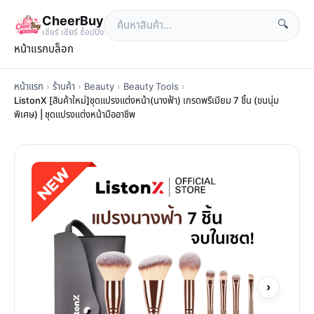
CheerBuy
🔍
เซียร์ เซียร์ ช้อปปิ้ง
หน้าแรก
บล็อก
หน้าแรก
›
ร้านค้า
›
Beauty
›
Beauty Tools
›
ListonX [สินค้าใหม่]ชุดแปรงแต่งหน้า(นางฟ้า) เกรดพรีเมียม 7 ชิ้น (ขนนุ่ม
พิเศษ) | ชุดแปรงแต่งหน้ามืออาชีพ
›