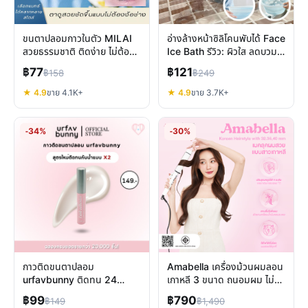
ขนตาปลอมกาวในตัว MILAI
อ่างล้างหน้าซิลิโคนพับได้ Face
สวยธรรมชาติ ติดง่าย ไม่ต้อง
Ice Bath รีวิว: ผิวใส ลดบวม
ง้อกาวเพิ่ม
พกพาง่าย
฿77
฿121
฿158
฿249
★ 4.9
ขาย 4.1K+
★ 4.9
ขาย 3.7K+
-34%
-30%
กาวติดขนตาปลอม
Amabella เครื่องม้วนผมลอน
urfavbunny ติดทน 24
เกาหลี 3 ขนาด ถนอมผม ไม่ชี้
ชั่วโมง แห้งไว กันน้ำ ไม่หลุด
ฟู มี มอก.
฿99
฿790
฿149
฿1,490