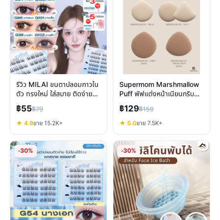
รีวิว MILAI ขนตาปลอมกาวใน
Supermom Marshmallow
ตัว ทรงใหม่ ใส่สบาย ติดง่าย
Puff พัฟแต่งหน้าเนียนกริบ
ถอดไม่ดึง
นุ่มฟู ลงรองพื้นสวย
฿55
฿129
฿79
฿159
★ 4.9
ขาย 15.2K+
★ 5.0
ขาย 7.5K+
-30%
-30%