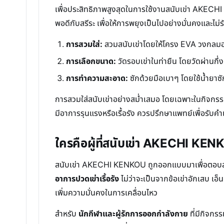
เพื่อประสิทธิภาพสูงสุดในการใช้งานสนับเข่า AKECHI
พอดีกับสรีระ เพื่อให้การพยุงเป็นไปอย่างมั่นคงและไ
การสวมใส่:
สวมสนับเข่าโดยให้โครง EVA วงกลมอยู
การเลือกขนาด:
วัดรอบเข่าในท่ายืน โดยวัดผ่านกึ่
การทำความสะอาด:
ซักด้วยมือเบาๆ โดยใช้น้ำยาซัก
การสวมใส่สนับเข่าอย่างสม่ำเสมอ โดยเฉพาะในกิจกรรมที
มีอาการรุนแรงหรือเรื้อรัง ควรปรึกษาแพทย์เพื่อรับค
ใครคือผู้ที่สนับเข่า AKECHI KE
สนับเข่า AKECHI KENKOU ถูกออกแบบมาเพื่อตอบสน
อาการปวดเข่าเรื้อรัง
ไม่ว่าจะเป็นจากข้อเข่าอักเสบ เ
เพิ่มความมั่นคงในการเคลื่อนไหว
สำหรับ
นักกีฬาและผู้รักการออกกำลังกาย
ที่มีกิจกร