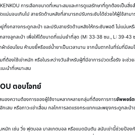
 KENKOU การเลือกขนาดที่เหมาะสมและการดูแลรักษาที่ถูกต้องเป็นสิ่งสำ
ม่รัดแน่นจนเกินไป สายรัดด้านหลังที่สามารถปรับกระชับได้ช่วยให้ผู้ใช้
่กึ่งกลางกระดูกสะบ้า และปรับสายรัดด้านหลังให้กระชับพอดี ไม่แน่นหร
งกลางลูกสะบ้า เพื่อให้ได้ขนาดที่แม่นยำที่สุด (M: 33-38 ซม., L: 39-43
ผ้าอ่อนโยน ห้ามขยี้หรือแช่น้ำยาเป็นเวลานาน จากนั้นตากในที่ร่มที่มีล
่ต้องใช้เข่าหนัก หรือในระหว่างวันสำหรับผู้ที่มีอาการปวดเรื้อรัง จะ
ำแนะนำที่เหมาะสม
NKOU ตอบโจทย์
องความต้องการของผู้ใช้งานหลากหลายกลุ่มที่ต้องการการ
ซัพพอร์ตเ
อ็นอักเสบ หรือภาวะเข่าเสื่อม กลไกการลดแรงกระแทกและพยุงกระดูกสะบ้าขอ
รมหนัก เช่น วิ่ง ฟุตบอล บาสเกตบอล หรือแบดมินตัน สนับเข่านี้ช่วยป้