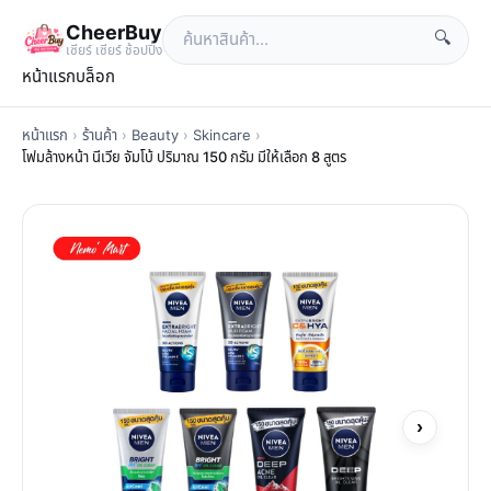
CheerBuy
🔍
เซียร์ เซียร์ ช้อปปิ้ง
หน้าแรก
บล็อก
หน้าแรก
›
ร้านค้า
›
Beauty
›
Skincare
›
โฟมล้างหน้า นีเวีย จัมโบ้ ปริมาณ 150 กรัม มีให้เลือก 8 สูตร
›