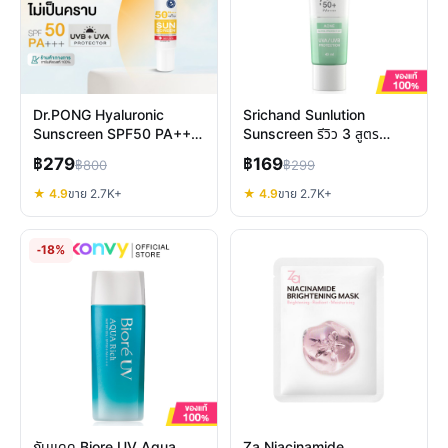
Dr.PONG Hyaluronic
Srichand Sunlution
Sunscreen SPF50 PA+++
Sunscreen รีวิว 3 สูตร
ครีมกันแดดอ่อนโยน ปกป้อง
ปกป้องผิวพร้อมบำรุง
฿279
฿169
฿800
฿299
ผิวแพ้ง่าย
★ 4.9
ขาย 2.7K+
★ 4.9
ขาย 2.7K+
-18%
กันแดด Biore UV Aqua
Za Niacinamide