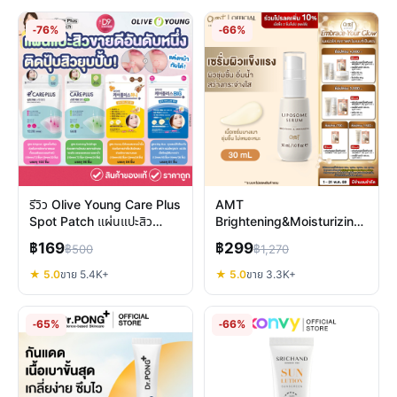
-76%
-66%
รีวิว Olive Young Care Plus
AMT
Spot Patch แผ่นแปะสิว
Brightening&Moisturizing
เกาหลีบางพิเศษ 4 สูตร
Serum รีวิว: ผิวแข็งแรง อิ่ม
฿169
฿299
฿500
฿1,270
น้ำ กระจ่างใสจริงหรือ?
★ 5.0
ขาย 5.4K+
★ 5.0
ขาย 3.3K+
-65%
-66%