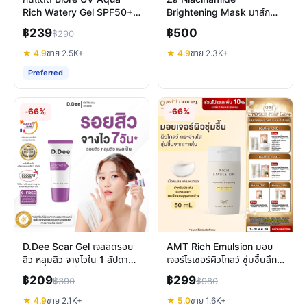
Rich Watery Gel SPF50+
Brightening Mask มาส์ก
PA++++ รีวิวสูตรไหนดีที่สุด
หน้าใส บำรุงผิวหมองคล้ำให้
฿239
฿500
฿290
กระจ่างใส
★ 4.9
ขาย 2.5K+
★ 4.9
ขาย 2.3K+
Preferred
-66%
-66%
D.Dee Scar Gel เจลลดรอย
AMT Rich Emulsion มอย
สิว หลุมสิว จางไวใน 1 สัปดาห์
เจอร์ไรเซอร์ผิวโกลว์ ชุ่มชื้นลึก
พัฒนาโดยผู้เชี่ยวชาญ
ลดริ้วรอย ผิวแห้งผสม
฿209
฿299
฿390
฿980
★ 4.9
ขาย 2.1K+
★ 5.0
ขาย 1.6K+