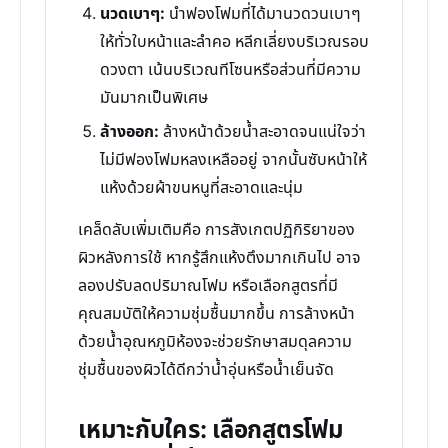
นวดเบาๆ:
นำฟองโฟมที่ได้มานวดวนเบาๆ
ให้ทั่วใบหน้าและลำคอ หลีกเลี่ยงบริเวณรอบ
ดวงตา เน้นบริเวณทีโซนหรือส่วนที่มีความ
มันมากเป็นพิเศษ
ล้างออก:
ล้างหน้าด้วยน้ำสะอาดจนแน่ใจว่า
ไม่มีฟองโฟมหลงเหลืออยู่ จากนั้นซับหน้าให้
แห้งด้วยผ้าขนหนูที่สะอาดและนุ่ม
เคล็ดลับเพิ่มเติมคือ การสังเกตปฏิกิริยาของ
ผิวหลังการใช้ หากรู้สึกแห้งตึงมากเกินไป อาจ
ลองปรับลดปริมาณโฟม หรือเลือกสูตรที่มี
คุณสมบัติให้ความชุ่มชื้นมากขึ้น การล้างหน้า
ด้วยน้ำอุณหภูมิห้องจะช่วยรักษาสมดุลความ
ชุ่มชื้นของผิวได้ดีกว่าน้ำอุ่นหรือน้ำเย็นจัด
เหมาะกับใคร: เลือกสูตรโฟม