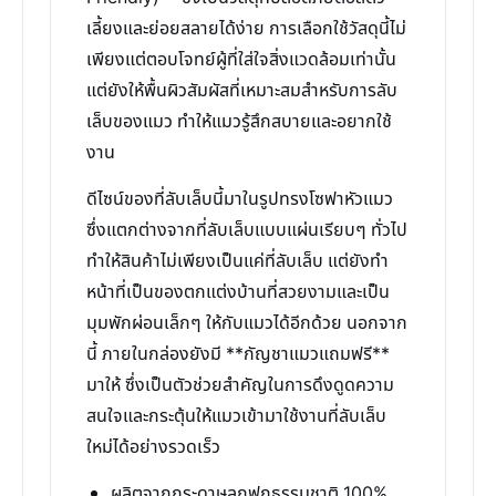
เลี้ยงและย่อยสลายได้ง่าย การเลือกใช้วัสดุนี้ไม่
เพียงแต่ตอบโจทย์ผู้ที่ใส่ใจสิ่งแวดล้อมเท่านั้น
แต่ยังให้พื้นผิวสัมผัสที่เหมาะสมสำหรับการลับ
เล็บของแมว ทำให้แมวรู้สึกสบายและอยากใช้
งาน
ดีไซน์ของที่ลับเล็บนี้มาในรูปทรงโซฟาหัวแมว
ซึ่งแตกต่างจากที่ลับเล็บแบบแผ่นเรียบๆ ทั่วไป
ทำให้สินค้าไม่เพียงเป็นแค่ที่ลับเล็บ แต่ยังทำ
หน้าที่เป็นของตกแต่งบ้านที่สวยงามและเป็น
มุมพักผ่อนเล็กๆ ให้กับแมวได้อีกด้วย นอกจาก
นี้ ภายในกล่องยังมี **กัญชาแมวแถมฟรี**
มาให้ ซึ่งเป็นตัวช่วยสำคัญในการดึงดูดความ
สนใจและกระตุ้นให้แมวเข้ามาใช้งานที่ลับเล็บ
ใหม่ได้อย่างรวดเร็ว
ผลิตจากกระดาษลูกฟูกธรรมชาติ 100%