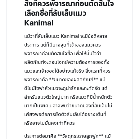
สิ่งที่ควรพิจารณาก่อนตัดสินใจ
เลือกซื้อที่ลับเล็บแมว
Kanimal
แม้ว่าที่ลับเล็บแมว Kanimal จะมีข้อดีหลาย
ประการ แต่ก็มีบางจุดที่เจ้าของแมวควร
พิจารณาก่อนตัดสินใจซื้อ เพื่อให้มั่นใจว่า
ผลิตภัณฑ์จะตอบโจทย์ความต้องการของทั้ง
แมวและเจ้าของได้อย่างแท้จริง สิ่งแรกที่ควร
พิจารณาคือ **ขนาดของผลิตภัณฑ์** แม้
ดีไซน์โซฟาหัวแมวจะดูน่ารักและกะทัดรัด แต่
สำหรับแมวตัวใหญ่มาก หรือแมวที่มีน้ำหนักตัว
มากเป็นพิเศษ อาจพบว่าขนาดของที่ลับเล็บไม่
เพียงพอต่อการยืดตัวลับเล็บได้อย่างเต็มที่
หรืออาจไม่มั่นคงเท่าที่ควร
ประการต่อมาคือ **วัสดุกระดาษลูกฟูก** แม้