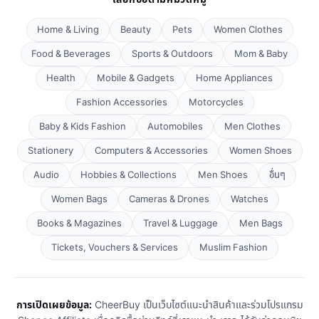
Home & Living
Beauty
Pets
Women Clothes
Food & Beverages
Sports & Outdoors
Mom & Baby
Health
Mobile & Gadgets
Home Appliances
Fashion Accessories
Motorcycles
Baby & Kids Fashion
Automobiles
Men Clothes
Stationery
Computers & Accessories
Women Shoes
Audio
Hobbies & Collections
Men Shoes
อื่นๆ
Women Bags
Cameras & Drones
Watches
Books & Magazines
Travel & Luggage
Men Bags
Tickets, Vouchers & Services
Muslim Fashion
การเปิดเผยข้อมูล:
CheerBuy เป็นเว็บไซต์แนะนำสินค้าและร่วมโปรแกรม