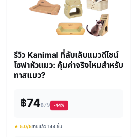
รีวิว Kanimal ที่ลับเล็บแมวดีไซน์
โซฟาหัวแมว: คุ้มค่าจริงไหมสำหรับ
ทาสแมว?
฿74
฿79
-44%
★ 5.0/5
ขายแล้ว 144 ชิ้น