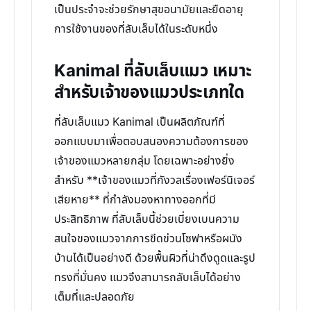
เป็นประจำจะช่วยรักษาสุขอนามัยและยืดอายุ
การใช้งานของที่ลับเล็บได้ในระดับหนึ่ง
Kanimal ที่ลับเล็บแมว เหมาะ
สำหรับเจ้าของแมวประเภทใด
ที่ลับเล็บแมว Kanimal เป็นผลิตภัณฑ์ที่
ออกแบบมาเพื่อตอบสนองความต้องการของ
เจ้าของแมวหลายกลุ่ม โดยเฉพาะอย่างยิ่ง
สำหรับ **เจ้าของแมวที่กังวลเรื่องเฟอร์นิเจอร์
เสียหาย** ที่กำลังมองหาทางออกที่มี
ประสิทธิภาพ ที่ลับเล็บนี้ช่วยเบี่ยงเบนความ
สนใจของแมวจากการขีดข่วนโซฟาหรือผนัง
บ้านได้เป็นอย่างดี ด้วยพื้นผิวที่น่าดึงดูดและรูป
ทรงที่มั่นคง แมวจึงสามารถลับเล็บได้อย่าง
เต็มที่และปลอดภัย