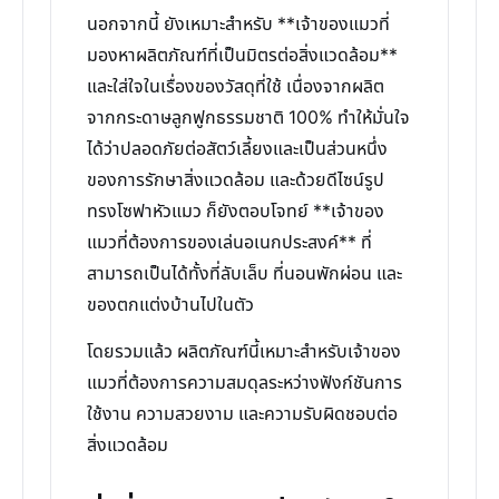
นอกจากนี้ ยังเหมาะสำหรับ **เจ้าของแมวที่
มองหาผลิตภัณฑ์ที่เป็นมิตรต่อสิ่งแวดล้อม**
และใส่ใจในเรื่องของวัสดุที่ใช้ เนื่องจากผลิต
จากกระดาษลูกฟูกธรรมชาติ 100% ทำให้มั่นใจ
ได้ว่าปลอดภัยต่อสัตว์เลี้ยงและเป็นส่วนหนึ่ง
ของการรักษาสิ่งแวดล้อม และด้วยดีไซน์รูป
ทรงโซฟาหัวแมว ก็ยังตอบโจทย์ **เจ้าของ
แมวที่ต้องการของเล่นอเนกประสงค์** ที่
สามารถเป็นได้ทั้งที่ลับเล็บ ที่นอนพักผ่อน และ
ของตกแต่งบ้านไปในตัว
โดยรวมแล้ว ผลิตภัณฑ์นี้เหมาะสำหรับเจ้าของ
แมวที่ต้องการความสมดุลระหว่างฟังก์ชันการ
ใช้งาน ความสวยงาม และความรับผิดชอบต่อ
สิ่งแวดล้อม