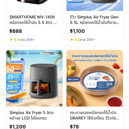
SMARTHOME MV-1406
รีวิว Simplus Air Fryer Gen-
หม้อทอดไร้น้ำมัน 5.5 ลิตร คุ้ม
S 5L หม้อทอดไร้น้ำมันที่ขายดี
ไหมในราคาต่ำกว่าพัน
กว่า 20,000 ชิ้น
฿888
฿1,100
★ 4.5
ขาย 20K+
★ 4.5
ขาย 20K+
Simplus Air Fryer 5 ลิตร
กระดาษรองหม้อทอดไร้น้ำมัน
หน้าจอ LCD โฮโลแกรม
GRAREY ใช้ดีแค่ไหน รีวิวก่อน
ตัดสินใจ
฿1,200
฿78