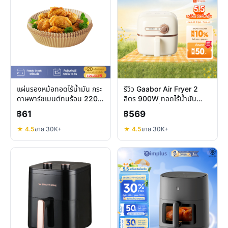
แผ่นรองหม้อทอดไร้น้ำมัน กระ
รีวิว Gaabor Air Fryer 2
ดาษพาร์ชเมนต์ทนร้อน 220
ลิตร 900W ทอดไร้น้ำมัน
องศา คุ้มไหม
ประหยัดพื้นที่จริงไหม
฿61
฿569
★ 4.5
ขาย 30K+
★ 4.5
ขาย 30K+