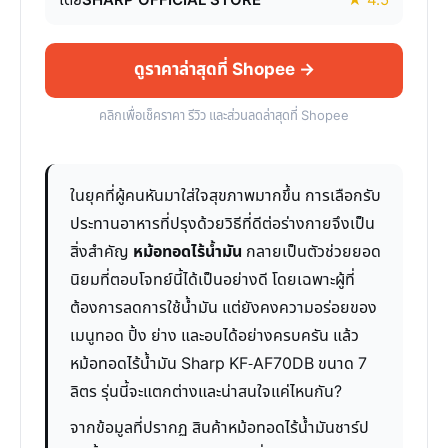
โดย
SHARP OFFICIAL STORE
★ 4.5
ดูราคาล่าสุดที่ Shopee →
คลิกเพื่อเช็คราคา รีวิว และส่วนลดล่าสุดที่ Shopee
ในยุคที่ผู้คนหันมาใส่ใจสุขภาพมากขึ้น การเลือกรับ
ประทานอาหารที่ปรุงด้วยวิธีที่ดีต่อร่างกายจึงเป็น
สิ่งสำคัญ
หม้อทอดไร้น้ำมัน
กลายเป็นตัวช่วยยอด
นิยมที่ตอบโจทย์นี้ได้เป็นอย่างดี โดยเฉพาะผู้ที่
ต้องการลดการใช้น้ำมัน แต่ยังคงความอร่อยของ
เมนูทอด ปิ้ง ย่าง และอบได้อย่างครบครัน แล้ว
หม้อทอดไร้น้ำมัน Sharp KF-AF70DB ขนาด 7
ลิตร รุ่นนี้จะแตกต่างและน่าสนใจแค่ไหนกัน?
จากข้อมูลที่ปรากฏ สินค้าหม้อทอดไร้น้ำมันชาร์ป