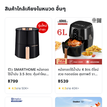
สินค้าใกล้เคียงในหมวด อื่นๆ
รีวิว SMARTHOME หม้อทอด
หม้อทอดไร้น้ำมัน 4 ลิตร ดีไซน์
ไร้น้ำมัน 3.5 ลิตร: คุ้มค่าไหม
สวย ทอดอร่อย สุขภาพดี ราคา
สำหรับครัวยุคใหม่
คุ้มค่า
฿799
฿539
★ 4.5
ขาย 50K+
★ 4.5
ขาย 40K+