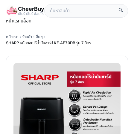
CheerBuy
🔍
เซียร์ เซียร์ ช้อปปิ้ง
หน้าแรก
บล็อก
หน้าแรก
›
ร้านค้า
›
อื่นๆ
›
SHARP หม้อทอดไร้น้ำมันชาร์ป KF-AF70DB รุ่น 7 ลิตร