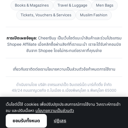
Books & Magazines
Travel & Luggage
Men Bags
Tickets, Vouchers & Services
Muslim Fashion
การเปิดเผยข้อมูล:
CheerBuy เป็นเว็บไซต์แนะนำสินค้าและร่วมโปรแกรม
Shopee Affiliate เมื่อคลิกซื้อผ่านลิงก์ที่เราแนะนำ เราจะได้รับค่าคอมมิช
ชันจาก Shopee โดยไม่กระทบต่อราคาที่คุณจ่าย
เกี่ยวกับเรา
ติดต่อเรา
นโยบายความเป็นส่วนตัว
ข้อกำหนดการใช้งาน
ดำเนินงานโดย บริษัท อาศรมลาปเป็ด อินเตอร์เน็ต มาร์เก็ตติ้ง จำกัด
49/24 ถนนชาญเวชกิจ ต.ในเมือง อ.เมืองพิษณุโลก จ.พิษณุโลก 65000
© 2026 CheerBuy · cheerbuy.co
เว็บไซต์นี้ใช้ cookies เพื่อปรับปรุงประสบการณ์การใช้งาน วิเคราะห์การเข้า
ชม และปรับเนื้อหา
นโยบายความเป็นส่วนตัว
ยอมรับทั้งหมด
ปฏิเสธ