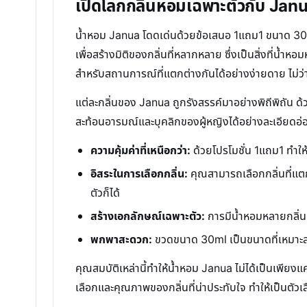
เปิดโลกกลิ่นหอมเฉพาะตัวกับ Jan
น้ำหอม Janua โดดเด่นด้วยข้อเสนอ 1แถม1 ขนาด 30ml ที
เพื่อสร้างมิติของกลิ่นที่หลากหลาย ซึ่งเป็นสิ่งที่น
สำหรับสถานการณ์ที่แตกต่างกันได้อย่างง่ายดาย ไม่ว่
แต่ละกลิ่นของ Janua ถูกรังสรรค์มาอย่างพิถีพิถัน ด้ว
สะท้อนอารมณ์และบุคลิกของผู้หญิงได้อย่างละเอียดอ่อ
ความคุ้มค่าที่เหนือกว่า:
ด้วยโปรโมชั่น 1แถม1 ทำใ
อิสระในการเลือกกลิ่น:
คุณสามารถเลือกกลิ่นที่แตก
ตัวก็ได้
สร้างเอกลักษณ์เฉพาะตัว:
การมีน้ำหอมหลายกลิ่นช
พกพาสะดวก:
ขวดขนาด 30ml เป็นขนาดที่เหมาะสม
คุณสมบัติเหล่านี้ทำให้น้ำหอม Janua ไม่ได้เป็นเพียง
เลือกและคุณภาพของกลิ่นที่น่าประทับใจ ทำให้เป็นตัวเล