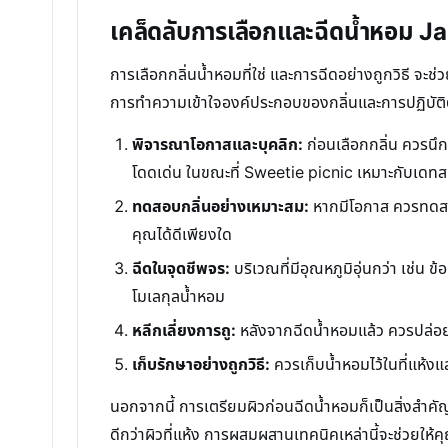
เคล็ดลับการเลือกและฉีดน้ำหอม J
การเลือกกลิ่นน้ำหอมที่ใช่ และการฉีดอย่างถูกวิธี จะ
การทำความเข้าใจองค์ประกอบของกลิ่นและการปฏิบัติต
พิจารณาโอกาสและบุคลิก:
ก่อนเลือกกลิ่น ควรนึก
โดดเด่น ในขณะที่ Sweetie picnic เหมาะกับเดทส
ทดสอบกลิ่นอย่างเหมาะสม:
หากมีโอกาส ควรทดสอบกล
คุณได้ดีเพียงใด
ฉีดในจุดชีพจร:
บริเวณที่มีอุณหภูมิอุ่นกว่า เช่น
โมเลกุลน้ำหอม
หลีกเลี่ยงการถู:
หลังจากฉีดน้ำหอมแล้ว ควรปล่อยใ
เก็บรักษาอย่างถูกวิธี:
ควรเก็บน้ำหอมไว้ในที่แห้
นอกจากนี้ การเตรียมผิวก่อนฉีดน้ำหอมก็เป็นสิ่งสำคัญ ก
ดีกว่าผิวที่แห้ง การผสมผสานเทคนิคเหล่านี้จะช่วยให้