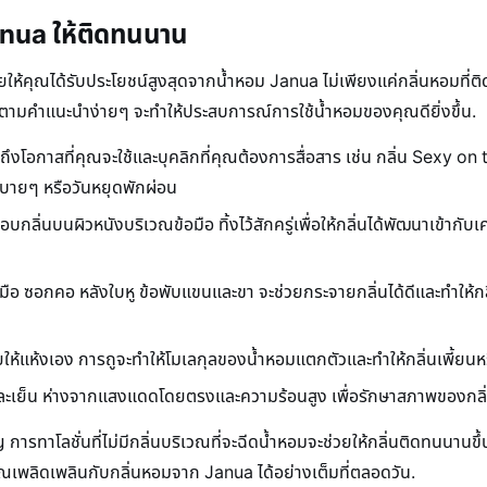
anua ให้ติดทนนาน
ช่วยให้คุณได้รับประโยชน์สูงสุดจากน้ำหอม Janua ไม่เพียงแค่กลิ่นหอมที่
ามคำแนะนำง่ายๆ จะทำให้ประสบการณ์การใช้น้ำหอมของคุณดียิ่งขึ้น.
ถึงโอกาสที่คุณจะใช้และบุคลิกที่คุณต้องการสื่อสาร เช่น กลิ่น Sexy on
บายๆ หรือวันหยุดพักผ่อน
ิ่นบนผิวหนังบริเวณข้อมือ ทิ้งไว้สักครู่เพื่อให้กลิ่นได้พัฒนาเข้ากับเคม
 ข้อมือ ซอกคอ หลังใบหู ข้อพับแขนและขา จะช่วยกระจายกลิ่นได้ดีและทำใ
ห้แห้งเอง การถูจะทำให้โมเลกุลของน้ำหอมแตกตัวและทำให้กลิ่นเพี้ยนห
งและเย็น ห่างจากแสงแดดโดยตรงและความร้อนสูง เพื่อรักษาสภาพของกล
ารทาโลชั่นที่ไม่มีกลิ่นบริเวณที่จะฉีดน้ำหอมจะช่วยให้กลิ่นติดทนนานขึ้น 
คุณเพลิดเพลินกับกลิ่นหอมจาก Janua ได้อย่างเต็มที่ตลอดวัน.