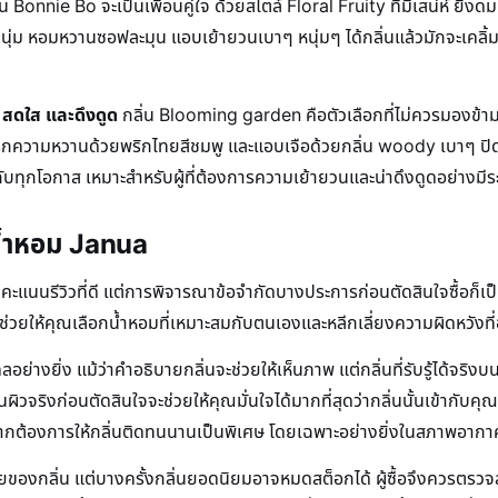
่น Bonnie Bo จะเป็นเพื่อนคู่ใจ ด้วยสไตล์ Floral Fruity ที่มีเสน่ห์ ยิ่ง
มนุ่ม หอมหวานซอฟละมุน แอบเย้ายวนเบาๆ หนุ่มๆ ได้กลิ่นแล้วมักจะเคลิ
า สดใส และดึงดูด
กลิ่น Blooming garden คือตัวเลือกที่ไม่ควรมองข้าม 
บรกความหวานด้วยพริกไทยสีชมพู และแอบเจือด้วยกลิ่น woody เบาๆ ปิด
กับทุกโอกาส เหมาะสำหรับผู้ที่ต้องการความเย้ายวนและน่าดึงดูดอย่างมีร
น้ำหอม Janua
ะแนนรีวิวที่ดี แต่การพิจารณาข้อจำกัดบางประการก่อนตัดสินใจซื้อก็เป็
ะช่วยให้คุณเลือกน้ำหอมที่เหมาะสมกับตนเองและหลีกเลี่ยงความผิดหวังที่อ
ย่างยิ่ง แม้ว่าคำอธิบายกลิ่นจะช่วยให้เห็นภาพ แต่กลิ่นที่รับรู้ได้จ
วจริงก่อนตัดสินใจจะช่วยให้คุณมั่นใจได้มากที่สุดว่ากลิ่นนั้นเข้ากับคุ
ากต้องการให้กลิ่นติดทนนานเป็นพิเศษ โดยเฉพาะอย่างยิ่งในสภาพอากา
งกลิ่น แต่บางครั้งกลิ่นยอดนิยมอาจหมดสต็อกได้ ผู้ซื้อจึงควรตรวจสอ