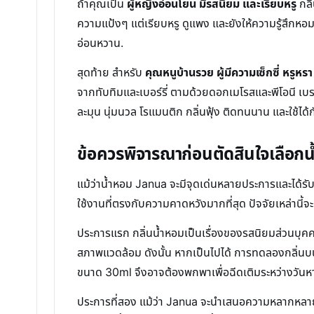
ถ้าคุณเป็น
ผู้หญิงอ่อนโยน มีรสนิยม และเรียบหรู
กลิ
ความแป้งๆ แต่เรียบหรู ดูแพง และยังให้ความรู้สึกหอ
อ่อนหวาน.
สุดท้าย สำหรับ
คุณหนูบ้านรวย ผู้มีความเซ็กซี่ หรูหร
จากทับทิมและเบอร์รี่ ตามด้วยดอกเมโรสและพีโอนี เ
ละมุน นุ่มนวล โรแมนติก กลิ่นฟุ้ง ติดทนนาน และใช้ได้
ข้อควรพิจารณาก่อนตัดสินใจเลือก
แม้ว่าน้ำหอม Janua จะมีจุดเด่นหลายประการและได้รับค
ใช้งานที่ตรงกับความคาดหวังมากที่สุด ปัจจัยเหล่านี้จ
ประการแรก กลิ่นน้ำหอมเป็นเรื่องของรสนิยมส่วนบุคคลอ
สภาพแวดล้อม ดังนั้น หากเป็นไปได้ การทดลองกลิ่นบนผิ
ขนาด 30ml จึงอาจต้องพกพาเพื่อฉีดเติมระหว่างวันห
ประการที่สอง แม้ว่า Janua จะนำเสนอความหลากหลายขอ