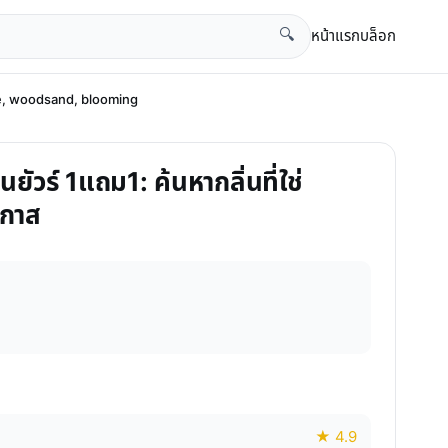
หน้าแรก
บล็อก
🔍
tie, woodsand, blooming
ยัวร์ 1แถม1: ค้นหากลิ่นที่ใช่
อกาส
★ 4.9