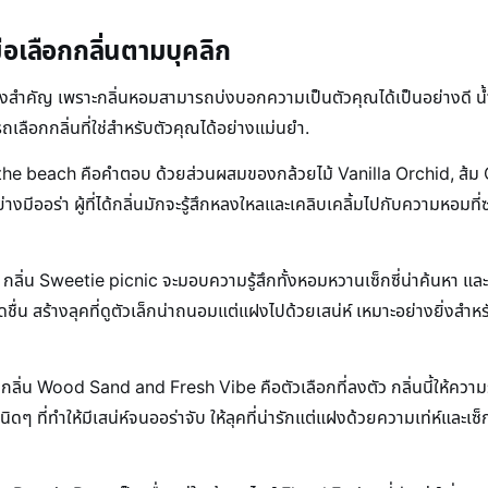
มือเลือกกลิ่นตามบุคลิก
็นสิ่งสำคัญ เพราะกลิ่นหอมสามารถบ่งบอกความเป็นตัวคุณได้เป็นอย่างดี
ือกกลิ่นที่ใช่สำหรับตัวคุณได้อย่างแม่นยำ.
he beach คือคำตอบ ด้วยส่วนผสมของกล้วยไม้ Vanilla Orchid, ส้ม Clem
่อย่างมีออร่า ผู้ที่ได้กลิ่นมักจะรู้สึกหลงใหลและเคลิบเคลิ้มไปกับความหอม
กลิ่น Sweetie picnic จะมอบความรู้สึกทั้งหอมหวานเซ็กซี่น่าค้นหา
ชื่น สร้างลุคที่ดูตัวเล็กน่าถนอมแต่แฝงไปด้วยเสน่ห์ เหมาะอย่างยิ่งสำ
กลิ่น Wood Sand and Fresh Vibe คือตัวเลือกที่ลงตัว กลิ่นนี้ให้ความร
ที่ทำให้มีเสน่ห์จนออร่าจับ ให้ลุคที่น่ารักแต่แฝงด้วยความเท่ห์และเซ็ก