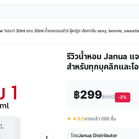
 1แถม1 30ml แถม 30ml น้ำหอมแจนยัวร์ ผู้หญิง เลือกกลิ่น sexy, bonnie, swee
รีวิวน้ำหอม Janua แจน
สำหรับทุกบุคลิกและโ
฿299
฿580
-2%
★ 4.9/5
ขายแล้ว 686 ชิ้น
โดย
Janua Distributor
›