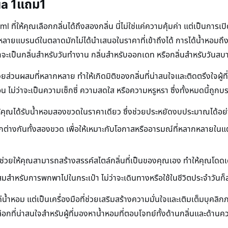
ua 1แถม1
่ให้คุณเลือกกลิ่นได้ถึงสองกลิ่น นี่ไม่ใช่แค่ความคุ้มค่า แต่เป็นการ
้ำหอมหลายแบรนด์ในตลาดมักไม่ได้นำเสนอในราคาที่เข้าถึงได้ การได้น้ำห
าจะเป็นกลิ่นสำหรับวันทำงาน กลิ่นสำหรับออกเดท หรือกลิ่นสำหรับวันสบ
ยส่วนผสมที่หลากหลาย ทำให้เกิดมิติของกลิ่นที่น่าสนใจและติดตรึงใจผู้ที่
น ไม่ว่าจะเป็นความเซ็กซี่ ความสดใส หรือความหรูหรา ซึ่งทั้งหมดนี้ถู
ห้คุณได้รับน้ำหอมสองขวดในราคาเดียว ซึ่งช่วยประหยัดงบประมาณได้อย
ต่างกันทั้งสองขวด เพื่อให้เหมาะกับโอกาสหรืออารมณ์ที่หลากหลายในแต่ละ
่วยให้คุณสามารถสร้างสรรค์สไตล์กลิ่นที่เป็นของคุณเอง ทำให้คุณโดด
สำหรับการพกพาไปในกระเป๋า ไม่ว่าจะเดินทางหรือใช้ในชีวิตประจำวัน
แค่น้ำหอม แต่เป็นเครื่องมือที่ช่วยเสริมสร้างความมั่นใจและเติมเต็มบุ
ือกที่น่าสนใจสำหรับผู้ที่มองหาน้ำหอมที่ตอบโจทย์ทั้งด้านกลิ่นและด้านคว