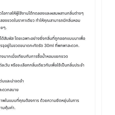
เปิดโอกาสให้ผู้ใช้งานได้ทดลองและผสมผสานกลิ่นต่างๆ
อมถึงสองขวดในราคาเดียว ทำให้คุณสามารถมีกลิ่นหอม
ายๆ.
ได้สัมผัส โดยเฉพาะอย่างยิ่งกลิ่นที่ถูกออกแบบมาเพื่อ
กบรรจุอยู่ในขวดขนาดกะทัดรัด 30ml ที่พกพาสะดวก.
่างมากเมื่อเทียบกับการซื้อน้ำหอมแยกขวด
วัน หรือจะเลือกกลิ่นเดียวกันเพื่อใช้เป็นกลิ่นประจำ
เด่นและน่าจดจำ
ก็สะดวกสบาย
คลิกภาพในแบบที่คุณต้องการ ด้วยความยืดหยุ่นในการ
ามคุ้มค่า.