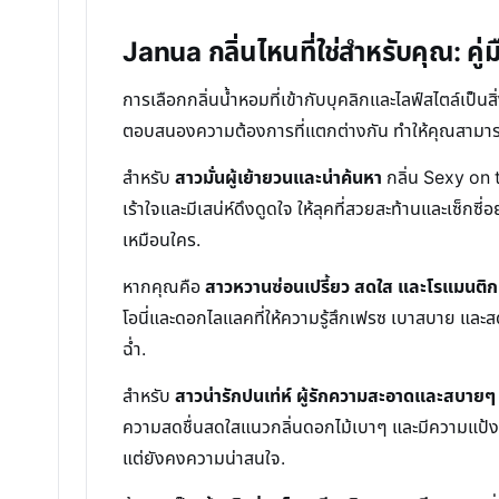
Janua กลิ่นไหนที่ใช่สำหรับคุณ: คู่
การเลือกกลิ่นน้ำหอมที่เข้ากับบุคลิกและไลฟ์สไตล์เป
ตอบสนองความต้องการที่แตกต่างกัน ทำให้คุณสามารถเล
สำหรับ
สาวมั่นผู้เย้ายวนและน่าค้นหา
กลิ่น Sexy on t
เร้าใจและมีเสน่ห์ดึงดูดใจ ให้ลุคที่สวยสะท้านและเซ็กซี
เหมือนใคร.
หากคุณคือ
สาวหวานซ่อนเปรี้ยว สดใส และโรแมนติก
โอนี่และดอกไลแลคที่ให้ความรู้สึกเฟรซ เบาสบาย และสด
ฉ่ำ.
สำหรับ
สาวน่ารักปนเท่ห์ ผู้รักความสะอาดและสบายๆ
ความสดชื่นสดใสแนวกลิ่นดอกไม้เบาๆ และมีความแป้งนิดๆ 
แต่ยังคงความน่าสนใจ.