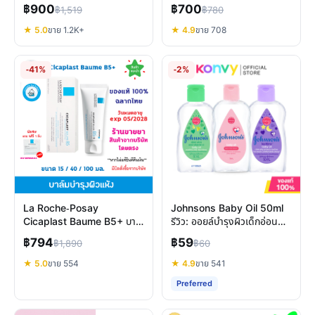
ยุงกัด
ขึ้น บรรเทาอาการงอแง
฿900
฿700
฿1,519
฿780
★ 5.0
ขาย 1.2K+
★ 4.9
ขาย 708
-41%
-2%
La Roche-Posay
Johnsons Baby Oil 50ml
Cicaplast Baume B5+ บาล์
รีวิว: ออยล์บำรุงผิวเด็กอ่อน
มฟื้นบำรุงผิวแห้ง แพ้ง่าย ทุก
โยน เลือกสูตรไหนดี?
฿794
฿59
฿1,890
฿60
วัย
★ 5.0
ขาย 554
★ 4.9
ขาย 541
Preferred