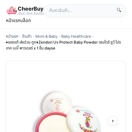
CheerBuy
🔍
เซียร์ เซียร์ ช้อปปิ้ง
หน้าแรก
บล็อก
หน้าแรก
›
ร้านค้า
›
Mom & Baby
›
Baby Healthcare
›
♦️ของแท้·ส่งด่วน·ถูก♦️Zendori Uv Protect Baby Powder เซนโดริ ยูวี โปร
เทค เบบี้ พาวเดอร์ x 1 ชิ้น dayse
›