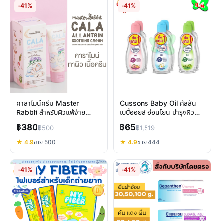
-41%
-41%
คาลาไมน์ครีม Master
Cussons Baby Oil คัสสัน
Rabbit สำหรับผิวแพ้ง่าย
เบบี้ออยล์ อ่อนโยน บำรุงผิว
ปลอบประโลมผื่นเด็ก ผิวแห้ง
เลือกสูตรที่ใช่
฿380
฿65
฿500
฿1,519
★ 4.9
ขาย 500
★ 4.9
ขาย 444
-41%
-41%