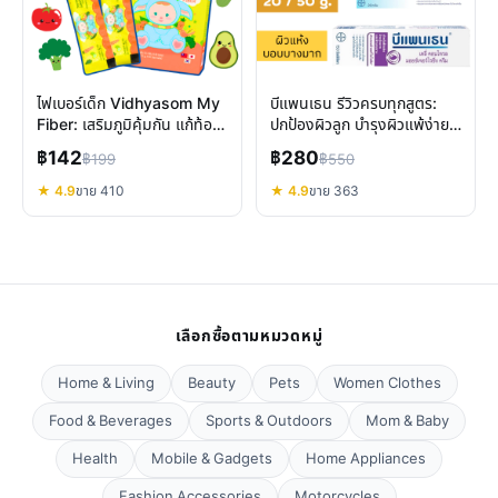
ไฟเบอร์เด็ก Vidhyasom My
บีแพนเธน รีวิวครบทุกสูตร:
Fiber: เสริมภูมิคุ้มกัน แก้ท้อง
ปกป้องผิวลูก บำรุงผิวแพ้ง่าย
ผูก วิตามิน D3
ลดรอยแผลเป็น
฿142
฿280
฿199
฿550
★ 4.9
ขาย 410
★ 4.9
ขาย 363
เลือกซื้อตามหมวดหมู่
Home & Living
Beauty
Pets
Women Clothes
Food & Beverages
Sports & Outdoors
Mom & Baby
Health
Mobile & Gadgets
Home Appliances
Fashion Accessories
Motorcycles