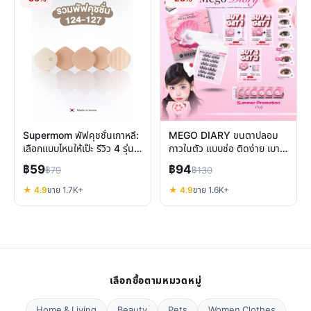
Supermom พัฟคุชชั่นเกาหลี:
MEGO DIARY ขนตาปลอม
เลือกแบบไหนให้เป๊ะ รีวิว 4 รุ่น
กาวในตัว แบบช่อ ติดง่าย เบา
ยอดนิยม
สบาย ทรงสวย ดูเป็นธรรมชาติ
฿59
฿94
฿79
฿130
★ 4.9
ขาย 1.7K+
★ 4.9
ขาย 1.6K+
เลือกซื้อตามหมวดหมู่
Home & Living
Beauty
Pets
Women Clothes