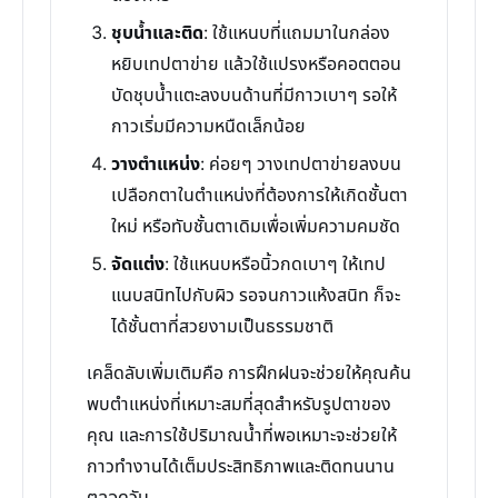
ชุบน้ำและติด
: ใช้แหนบที่แถมมาในกล่อง
หยิบเทปตาข่าย แล้วใช้แปรงหรือคอตตอน
บัดชุบน้ำแตะลงบนด้านที่มีกาวเบาๆ รอให้
กาวเริ่มมีความหนืดเล็กน้อย
วางตำแหน่ง
: ค่อยๆ วางเทปตาข่ายลงบน
เปลือกตาในตำแหน่งที่ต้องการให้เกิดชั้นตา
ใหม่ หรือทับชั้นตาเดิมเพื่อเพิ่มความคมชัด
จัดแต่ง
: ใช้แหนบหรือนิ้วกดเบาๆ ให้เทป
แนบสนิทไปกับผิว รอจนกาวแห้งสนิท ก็จะ
ได้ชั้นตาที่สวยงามเป็นธรรมชาติ
เคล็ดลับเพิ่มเติมคือ การฝึกฝนจะช่วยให้คุณค้น
พบตำแหน่งที่เหมาะสมที่สุดสำหรับรูปตาของ
คุณ และการใช้ปริมาณน้ำที่พอเหมาะจะช่วยให้
กาวทำงานได้เต็มประสิทธิภาพและติดทนนาน