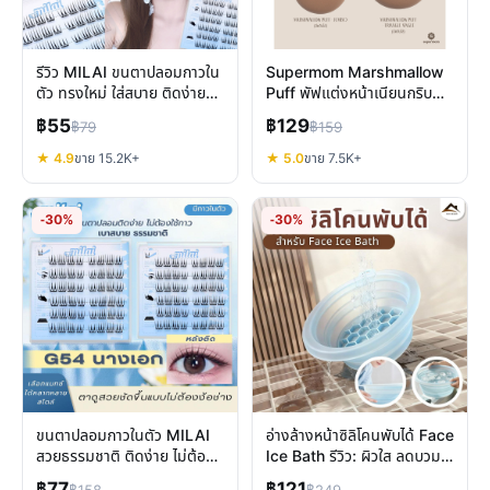
รีวิว MILAI ขนตาปลอมกาวใน
Supermom Marshmallow
ตัว ทรงใหม่ ใส่สบาย ติดง่าย
Puff พัฟแต่งหน้าเนียนกริบ
ถอดไม่ดึง
นุ่มฟู ลงรองพื้นสวย
฿55
฿129
฿79
฿159
★ 4.9
ขาย 15.2K+
★ 5.0
ขาย 7.5K+
-30%
-30%
ขนตาปลอมกาวในตัว MILAI
อ่างล้างหน้าซิลิโคนพับได้ Face
สวยธรรมชาติ ติดง่าย ไม่ต้อง
Ice Bath รีวิว: ผิวใส ลดบวม
ง้อกาวเพิ่ม
พกพาง่าย