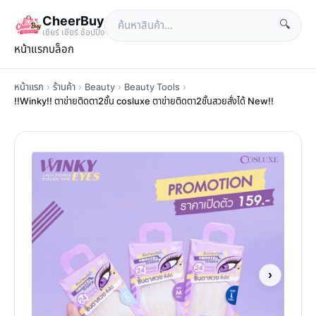
CheerBuy
🔍
เซียร์ เซียร์ ช้อปปิ้ง
หน้าแรก
บล็อก
หน้าแรก
›
ร้านค้า
›
Beauty
›
Beauty Tools
›
!!Winky!! ตาข่ายติดตา2ชั้น cosluxe ตาข่ายติดตา2ชั้นสวยสั่งได้ New!!
›