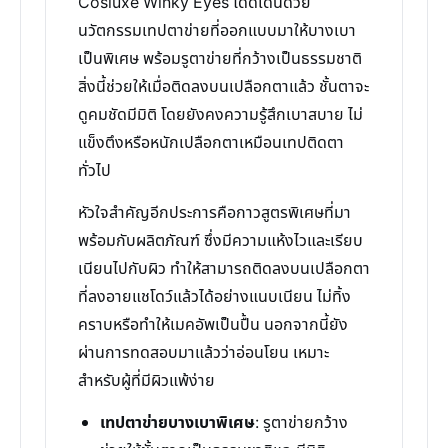
Cosluxe Winky Eyes โดดเด่นด้วย
นวัตกรรมเทปตาข่ายที่ออกแบบมาให้บางเบา
เป็นพิเศษ พร้อมรูตาข่ายที่กว้างเป็นธรรมชาติ
สิ่งนี้ช่วยให้เมื่อติดลงบนเปลือกตาแล้ว ชั้นตาจะ
ดูคมชัดมีมิติ โดยยังคงความรู้สึกเบาสบาย ไม่
แข็งตึงหรือหนักเปลือกตาเหมือนเทปติดตา
ทั่วไป
หัวใจสำคัญอีกประการคือกาวสูตรพิเศษที่มา
พร้อมกับผลิตภัณฑ์ ซึ่งมีความแห้งไวและเรียบ
เนียนไปกับผิว ทำให้สามารถติดลงบนเปลือกตา
ที่ลงอายแชโดว์แล้วได้อย่างแนบเนียน ไม่ทิ้ง
คราบหรือทำให้เมคอัพเป็นปื้น นอกจากนี้ยัง
ผ่านการทดสอบมาแล้วว่าอ่อนโยน เหมาะ
สำหรับผู้ที่มีผิวแพ้ง่าย
เทปตาข่ายบางเบาพิเศษ
: รูตาข่ายกว้าง