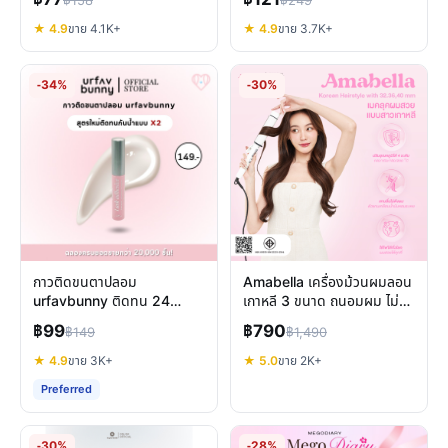
฿77
฿121
฿158
฿249
★ 4.9
ขาย 4.1K+
★ 4.9
ขาย 3.7K+
-34%
-30%
กาวติดขนตาปลอม
Amabella เครื่องม้วนผมลอน
urfavbunny ติดทน 24
เกาหลี 3 ขนาด ถนอมผม ไม่ชี้
ชั่วโมง แห้งไว กันน้ำ ไม่หลุด
ฟู มี มอก.
฿99
฿790
฿149
฿1,490
★ 4.9
ขาย 3K+
★ 5.0
ขาย 2K+
Preferred
-30%
-28%