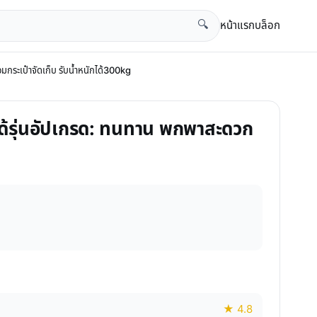
หน้าแรก
บล็อก
🔍
ร้อมกระเป๋าจัดเก็บ รับน้ำหนักได้300kg
พับได้รุ่นอัปเกรด: ทนทาน พกพาสะดวก
★ 4.8