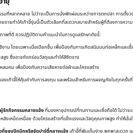
อายุ
กรรมที่หลากหลาย ไม่ว่าจะเป็นการนั่งพักผ่อนระหว่างการตกปลา การตั้งว
ง่ายดายทำให้เก้าอี้รุ่นนี้เป็นตัวเลือกที่สะดวกสบายสำหรับผู้ที่ต้องการควา
สภาพที่ดี ควรปฏิบัติตามคำแนะนำในการดูแลรักษาดังนี้:
้งาน โดยเฉพาะเมื่อเปียกชื้น เพื่อป้องกันการเกิดสนิมบนท่อเหล็กและเชื
ูง ซึ่งอาจกัดกร่อนวัสดุและทำให้สีซีดจาง
หลมคม เพื่อป้องกันความเสียหายต่อผ้าและโครงสร้าง
องเก้าอี้ให้คุ้มค่ากับการลงทุน และพร้อมสำหรับการผจญภัยในทุกครั้งท
ู้รักกิจกรรมกลางแจ้ง
ที่มองหาอุปกรณ์ที่ทนทานและเชื่อถือได้ ไม่ว่าจ
นหลังเหน็ดเหนื่อย ด้วยโครงสร้างที่แข็งแรงและวัสดุคุณภาพสูง ทำให้มั่
ที่ชอบปิกนิกหรือจัดปาร์ตี้กลางแจ้ง
เก้าอี้ที่พับเก็บง่าย พกพาสะดวก แ