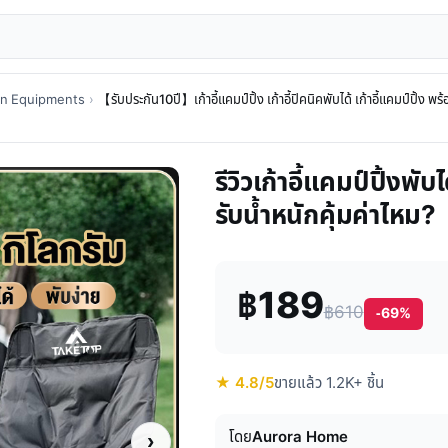
on Equipments
›
【รับประกัน10ปี】เก้าอี้แคมป์ปิ้ง เก้าอี้ปิคนิคพับได้ เก้าอี้แคมป์ปิ้ง พ
รีวิวเก้าอี้แคมป์ปิ้ง
รับน้ำหนักคุ้มค่าไหม?
฿189
฿610
-69%
★ 4.8/5
ขายแล้ว 1.2K+ ชิ้น
โดย
Aurora Home
›