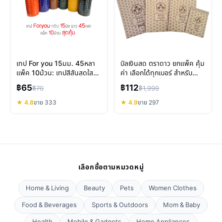
เทป For you 15มม. 45หลา
บิลเงินสด ตราดาว ยกแพ็ค คุ้ม
แพ็ค 10ม้วน: เทปสีสันสดใส
ค่า เลือกได้ทุกเบอร์ สำหรับ
สำหรับทุกงาน
ธุรกิจและร้านค้า
฿65
฿112
฿70
฿1,999
★ 4.8
ขาย 333
★ 4.9
ขาย 297
เลือกซื้อตามหมวดหมู่
Home & Living
Beauty
Pets
Women Clothes
Food & Beverages
Sports & Outdoors
Mom & Baby