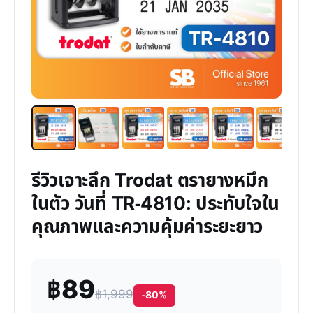
รีวิวเจาะลึก Trodat ตรายางหมึก
ในตัว วันที่ TR-4810: ประทับใจใน
คุณภาพและความคุ้มค่าระยะยาว
฿89
฿1,999
-80%