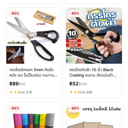
-80%
-80%
กรรไกรซิกแซก 5mm ตัดผ้า
กรรไกรตัดผ้า 10 นิ้ว Black
หนัง คม ไม่เป็นสนิม ทนทาน
Coating คมทน ตัดแม่นยำ
งานฝีมือ DIY
สำหรับงานฝีมือ
฿89
฿52
฿95
฿100
★ 4.9
ขาย 376
★ 4.8
ขาย 358
-80%
-80%