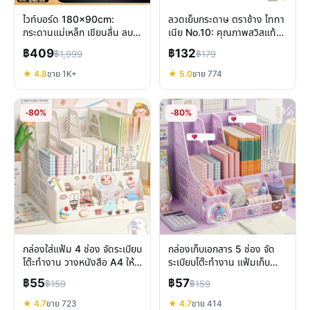
ไวท์บอร์ด 180x90cm:
ลวดเย็บกระดาษ ตราช้าง ไททา
กระดานแม่เหล็ก เขียนลื่น ลบ
เนีย No.10: คุณภาพสวิสแท้
สะอาด ทนทานทุกการใช้งาน
เย็บแน่น ทนทาน คุ้มค่า
฿409
฿132
฿1,999
฿179
★ 4.8
ขาย 1K+
★ 5.0
ขาย 774
-80%
-80%
กล่องใส่แฟ้ม 4 ช่อง จัดระเบียบ
กล่องเก็บเอกสาร 5 ช่อง จัด
โต๊ะทำงาน วางหนังสือ A4 ให้
ระเบียบโต๊ะทำงาน แฟ้มเก็บ
ค้นหาง่าย
หนังสือ A4 น่ารัก
฿55
฿57
฿159
฿159
★ 4.7
ขาย 723
★ 4.7
ขาย 414