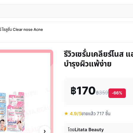
แคร์ โซลูชั่น Clear nose Acne
รีวิวเซรั่มเคลียร์โนส 
บำรุงผิวแพ้ง่าย
฿170
฿359
-66%
★ 4.9/5
ขายแล้ว 717 ชิ้น
โดย
Litata Beauty
›