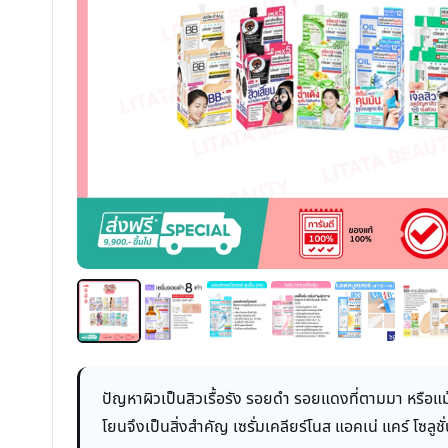
ปัญหาผิวเป็นสิวเรื้อรัง รอยดำ รอยแดงที่ตามมา หรือ
โยนจึงเป็นสิ่งสำคัญ เซรั่มเคลียร์โนส แอคเน่ แคร์ โซลูช