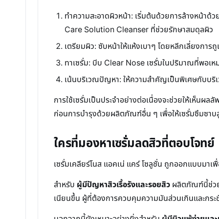
ทำความสะอาดผิวหน้า: เริ่มต้นด้วยการล้างหน้าด้
Care Solution Cleanser ที่ช่วยรักษาสมดุลผิว
เตรียมผิว: ซับหน้าให้แห้งเบาๆ โดยหลีกเลี่ยงการถู
ทาเซรั่ม: บีบ Clear Nose เซรั่มในปริมาณที่พอเหมาะ
เน้นบริเวณปัญหา: ให้ความสำคัญเป็นพิเศษกับบริเวณท
การใช้เซรั่มเป็นประจำอย่างต่อเนื่องจะช่วยให้เห็นผล
ก่อนการบำรุงด้วยผลิตภัณฑ์อื่น ๆ เพื่อให้เซรั่มซึมซาบส
ใครที่มองหาเซรั่มลดสิวที่ตอบโจทย์
เซรั่มเคลียร์โนส แอคเน่ แคร์ โซลูชั่น ถูกออกแบบมา
สำหรับ
ผู้มีปัญหาสิวเรื้อรังและรอยสิว
ผลิตภัณฑ์นี้ช่
เนียนขึ้น ผู้ที่ต้องการควบคุมความมันส่วนเกินและกระชั
นอกจากนี้ยังเหมาะอย่างยิ่งสำหรับ
ผู้มีผิวแพ้ง่ายแ