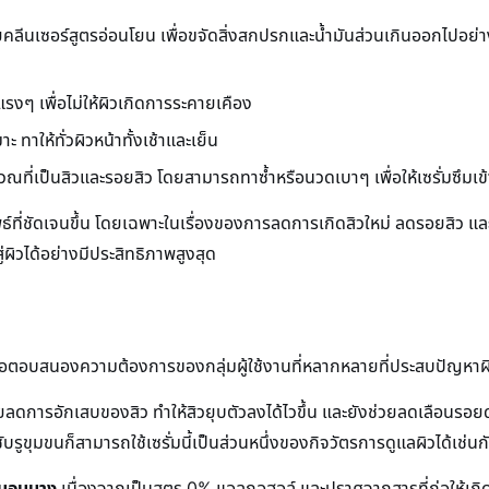
วยคลีนเซอร์สูตรอ่อนโยน เพื่อขจัดสิ่งสกปรกและน้ำมันส่วนเกินออกไป
แรงๆ เพื่อไม่ให้ผิวเกิดการระคายเคือง
 ทาให้ทั่วผิวหน้าทั้งเช้าและเย็น
ี่เป็นสิวและรอยสิว โดยสามารถทาซ้ำหรือนวดเบาๆ เพื่อให้เซรั่มซึมเข้าสู่ผ
ลัพธ์ที่ชัดเจนขึ้น โดยเฉพาะในเรื่องของการลดการเกิดสิวใหม่ ลดรอยสิว
ู่ผิวได้อย่างมีประสิทธิภาพสูงสุด
เพื่อตอบสนองความต้องการของกลุ่มผู้ใช้งานที่หลากหลายที่ประสบปัญหาผ
วยลดการอักเสบของสิว ทำให้สิวยุบตัวลงได้ไวขึ้น และยังช่วยลดเลือนรอยด
บรูขุมขนก็สามารถใช้เซรั่มนี้เป็นส่วนหนึ่งของกิจวัตรการดูแลผิวได้เช่นก
ละบอบบาง
เนื่องจากเป็นสูตร 0% แอลกอฮอล์ และปราศจากสารที่ก่อให้เ