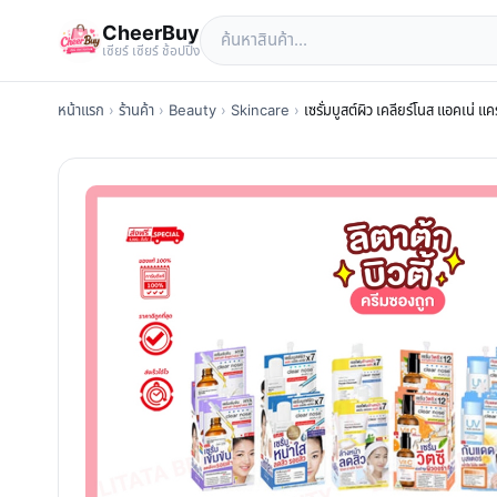
CheerBuy
เซียร์ เซียร์ ช้อปปิ้ง
หน้าแรก
›
ร้านค้า
›
Beauty
›
Skincare
›
เซรั่มบูสต์ผิว เคลียร์โนส แอคเน่ 