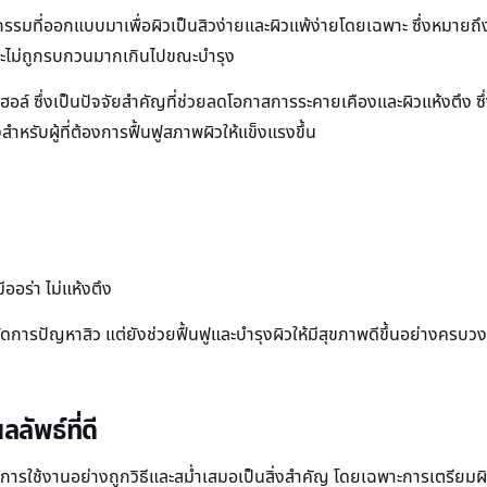
วัตกรรมที่ออกแบบมาเพื่อผิวเป็นสิวง่ายและผิวแพ้ง่ายโดยเฉพาะ ซึ่งหมา
ิวจะไม่ถูกรบกวนมากเกินไปขณะบำรุง
 ซึ่งเป็นปัจจัยสำคัญที่ช่วยลดโอกาสการระคายเคืองและผิวแห้งตึง ซึ่งมัก
หรับผู้ที่ต้องการฟื้นฟูสภาพผิวให้แข็งแรงขึ้น
มีออร่า ไม่แห้งตึง
วยจัดการปัญหาสิว แต่ยังช่วยฟื้นฟูและบำรุงผิวให้มีสุขภาพดีขึ้นอย่างครบ
ลัพธ์ที่ดี
าพ การใช้งานอย่างถูกวิธีและสม่ำเสมอเป็นสิ่งสำคัญ โดยเฉพาะการเตรียม