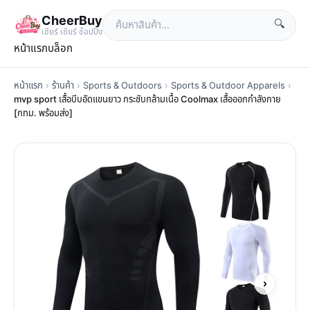
CheerBuy
🔍
เซียร์ เซียร์ ช้อปปิ้ง
หน้าแรก
บล็อก
หน้าแรก
›
ร้านค้า
›
Sports & Outdoors
›
Sports & Outdoor Apparels
›
mvp sport เสื้อบีบอัดแขนยาว กระชับกล้ามเนื้อ Coolmax เสื้อออกกำลังกาย
[กทม. พร้อมส่ง]
›