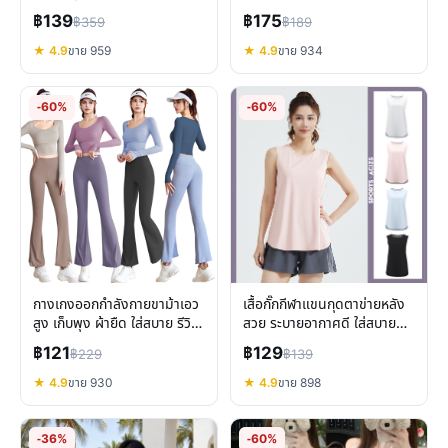
มั่นใจ เที่ยวทะเล
เหมาะกับกีฬา
฿139
฿175
฿359
฿189
★ 4.9
ขาย 959
★ 4.9
ขาย 934
-60%
-60%
กางเกงออกกำลังกายขาม้าเอว
เสื้อกั๊กกีฬาแขนกุดตาข่ายหลัง
สูง เก็บพุง ผ้ายืด ใส่สบาย รีวิว
สวย ระบายอากาศดี ใส่สบายทุก
ฉบับเต็ม
กิจกรรม
฿121
฿129
฿229
฿139
★ 4.9
ขาย 930
★ 4.9
ขาย 898
-36%
-60%