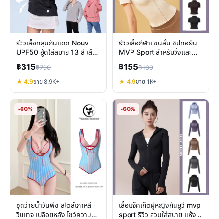
รีวิวเสื้อคลุมกันแดด Nouv
รีวิวเสื้อกีฬาแขนสั้น ซิปคอยืน
UPF50 ฮู้ดใส่สบาย 13 สี เลือก
MVP Sport สำหรับวิ่งและ
ไซส์ Free/Up/Super
ลำลอง คุ้มไหม
฿315
฿155
฿790
฿189
★ 4.9
ขาย 8.9K+
★ 4.9
ขาย 1K+
-60%
-60%
ชุดว่ายน้ำวันพีช สไตล์เกาหลี
เสื้อแจ็คเก็ตผู้หญิงกันยูวี mvp
วินเทจ เปลือยหลัง โชว์ความ
sport รีวิว สวมใส่สบาย แห้งไว