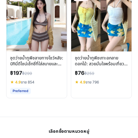
ชุดว่ายน้ำทูพีชลายทางโชว์หลัง:
ชุดว่ายน้ำทูพีชเกาะอกลาย
บิกินี่ดีไซน์เซ็กซี่ที่ใส่สบายและ
ดอกไม้: สวยมั่นใจพร้อมเที่ยว
มั่นใจ
ทะเลรับซัมเมอร์
฿197
฿76
฿299
฿259
★ 4.9
ขาย 854
★ 4.9
ขาย 796
Preferred
เลือกซื้อตามหมวดหมู่