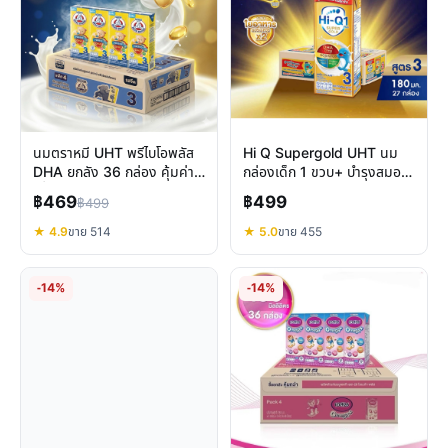
นมตราหมี UHT พรีไบโอพลัส
Hi Q Supergold UHT นม
DHA ยกลัง 36 กล่อง คุ้มค่า
กล่องเด็ก 1 ขวบ+ บำรุงสมอง
เพื่อทุกคน
เสริมภูมิคุ้มกัน ใยอาหารสูง
฿469
฿499
฿499
★ 4.9
ขาย 514
★ 5.0
ขาย 455
-14%
-14%