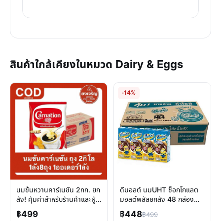
สินค้าใกล้เคียงในหมวด Dairy & Eggs
-14%
นมข้นหวานคาร์เนชัน 2กก. ยก
ดีมอลต์ นมUHT ช็อกโกแลต
ลัง! คุ้มค่าสำหรับร้านค้าและผู้
มอลต์พลัสยกลัง 48 กล่อง
ใช้ประจำ
พลังงานอร่อยเพื่อทุกคน
฿499
฿448
฿499