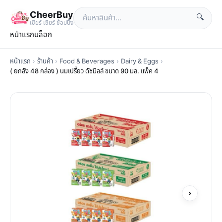
CheerBuy
🔍
เซียร์ เซียร์ ช้อปปิ้ง
หน้าแรก
บล็อก
หน้าแรก
›
ร้านค้า
›
Food & Beverages
›
Dairy & Eggs
›
( ยกลัง 48 กล่อง ) นมเปรี้ยว ดัชมิลล์ ขนาด 90 มล. แพ็ค 4
›