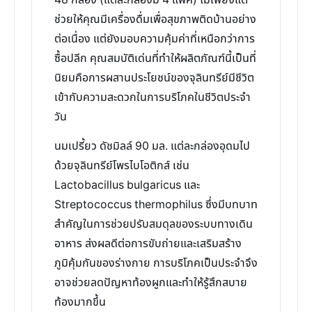
48 กล่อง (แต่ละกล่องมี 4 แพ็ค) ไม่เพียงแต่
ช่วยให้คุณมีเครื่องดื่มเพื่อสุขภาพติดบ้านอย่าง
ต่อเนื่อง แต่ยังมอบความคุ้มค่าที่เหนือกว่าการ
ซื้อปลีก คุณสมบัติเด่นที่ทำให้ผลิตภัณฑ์นี้เป็นที่
นิยมคือการผสานประโยชน์ของจุลินทรีย์มีชีวิต
เข้ากับความสะดวกในการบริโภคในชีวิตประจำ
วัน
นมเปรี้ยว ดัชมิลล์ 90 มล. แต่ละกล่องอุดมไป
ด้วยจุลินทรีย์โพรไบโอติกส์ เช่น
Lactobacillus bulgaricus และ
Streptococcus thermophilus ซึ่งมีบทบาท
สำคัญในการช่วยปรับสมดุลของระบบทางเดิน
อาหาร ส่งผลดีต่อการขับถ่ายและเสริมสร้าง
ภูมิคุ้มกันของร่างกาย การบริโภคเป็นประจำจึง
อาจช่วยลดปัญหาท้องผูกและทำให้รู้สึกสบาย
ท้องมากขึ้น