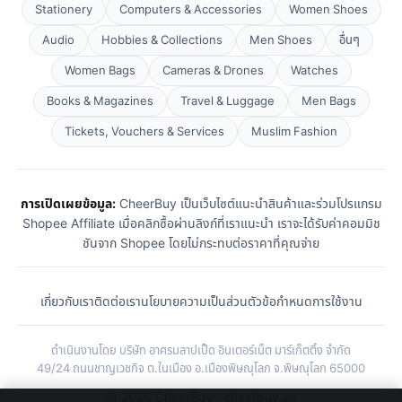
Stationery
Computers & Accessories
Women Shoes
Audio
Hobbies & Collections
Men Shoes
อื่นๆ
Women Bags
Cameras & Drones
Watches
Books & Magazines
Travel & Luggage
Men Bags
Tickets, Vouchers & Services
Muslim Fashion
การเปิดเผยข้อมูล:
CheerBuy เป็นเว็บไซต์แนะนำสินค้าและร่วมโปรแกรม
Shopee Affiliate เมื่อคลิกซื้อผ่านลิงก์ที่เราแนะนำ เราจะได้รับค่าคอมมิช
ชันจาก Shopee โดยไม่กระทบต่อราคาที่คุณจ่าย
เกี่ยวกับเรา
ติดต่อเรา
นโยบายความเป็นส่วนตัว
ข้อกำหนดการใช้งาน
ดำเนินงานโดย บริษัท อาศรมลาปเป็ด อินเตอร์เน็ต มาร์เก็ตติ้ง จำกัด
49/24 ถนนชาญเวชกิจ ต.ในเมือง อ.เมืองพิษณุโลก จ.พิษณุโลก 65000
© 2026 CheerBuy · cheerbuy.co